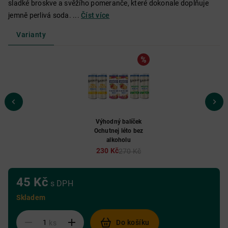
sladké broskve a svěžího pomeranče, které dokonale doplňuje
jemně perlivá soda. ...
Číst více
Varianty
Výhodný balíček
Ochutnej léto bez
alkoholu
230 Kč
270 Kč
45 Kč
s DPH
Skladem
Do košíku
ks