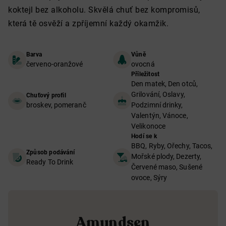
koktejl bez alkoholu. Skvělá chuť bez kompromisů,
která tě osvěží a zpříjemní každý okamžik.
Barva
Vůně
červeno-oranžové
ovocná
Příležitost
Den matek, Den otců,
Grilování, Oslavy,
Chuťový profil
broskev, pomeranč
Podzimní drinky,
Valentýn, Vánoce,
Velikonoce
Hodí se k
BBQ, Ryby, Ořechy, Tacos,
Způsob podávání
Mořské plody, Dezerty,
Ready To Drink
Červené maso, Sušené
ovoce, Sýry
Amundsen