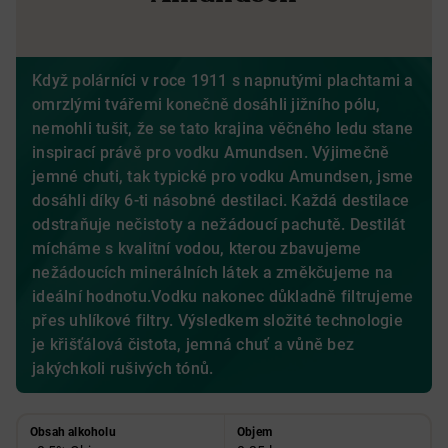
Když polárníci v roce 1911 s napnutými plachtami a
omrzlými tvářemi konečně dosáhli jižního pólu,
nemohli tušit, že se tato krajina věčného ledu stane
inspirací právě pro vodku Amundsen. Výjimečně
jemné chuti, tak typické pro vodku Amundsen, jsme
dosáhli díky 6-ti násobné destilaci. Každá destilace
odstraňuje nečistoty a nežádoucí pachutě. Destilát
mícháme s kvalitní vodou, kterou zbavujeme
nežádoucích minerálních látek a změkčujeme na
ideální hodnotu.Vodku nakonec důkladně filtrujeme
přes uhlíkové filtry. Výsledkem složité technologie
je křišťálová čistota, jemná chuť a vůně bez
jakýchkoli rušivých tónů.
Obsah alkoholu
Objem