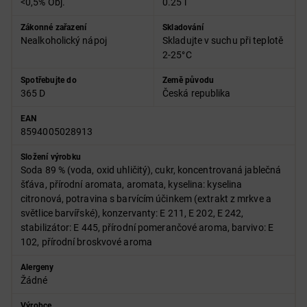
<0,5% Obj.
0.25 l
Zákonné zařazení
Skladování
Nealkoholický nápoj
Skladujte v suchu při teplotě
2-25°C
Spotřebujte do
Země původu
365 D
Česká republika
EAN
8594005028913
Složení výrobku
Soda 89 % (voda, oxid uhličitý), cukr, koncentrovaná jablečná
šťáva, přírodní aromata, aromata, kyselina: kyselina
citronová, potravina s barvícím účinkem (extrakt z mrkve a
světlice barvířské), konzervanty: E 211, E 202, E 242,
stabilizátor: E 445, přírodní pomerančové aroma, barvivo: E
102, přírodní broskvové aroma
Alergeny
Žádné
Výrobce