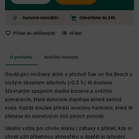
Garance nerozbití
Odesíláme do 24h
Přidat do oblíbených
Hlídat
O produktu
Nutriční hodnoty
Osvěžující míchaný drink s příchutí Sex on the Beach s
nízkým obsahem alkoholu (<0,5 %) tě dostane
šťavnatým spojením sladké broskve a svěžího
pomeranče, které dokonale doplňuje jemně perlivá
soda. Každý doušek přináší ovocnou harmonii, která tě
přenese do slunečných dnů plných pohody.
Ideální volba pro chvíle relaxu i zábavy s přáteli, kdy si
chceš užít příjemnou atmosféru a dopřát si lahodný