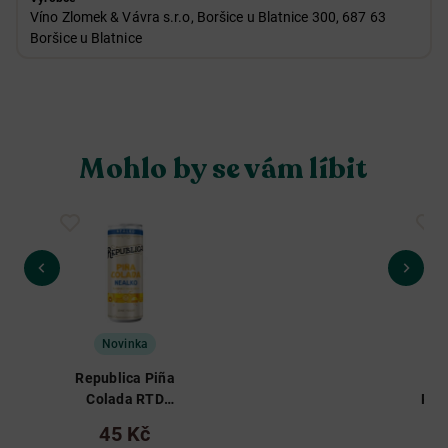
Víno Zlomek & Vávra s.r.o, Boršice u Blatnice 300, 687 63
Boršice u Blatnice
Mohlo by se vám líbit
Novinka
Republica Piña
Rep
Colada RTD
RTD
Nealko 0,25 L
45 Kč