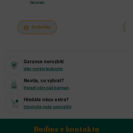
Skladem
Do košíku
Garance nerozbití
díky novým krabicím
Nevíte, co vybrat?
Poradí vám náš barman
Hledáte něco extra?
Otestujte naše speciality
Buďme v kontaktu