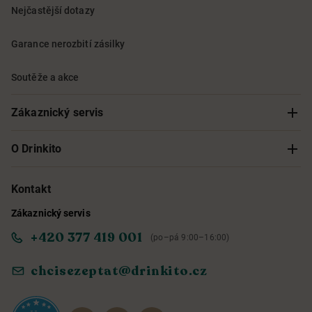
Nejčastější dotazy
Garance nerozbití zásilky
Soutěže a akce
Zákaznický servis
Sledování objednávky
O Drinkito
Možnosti doručení a platby
O nás
Kontakt
Zákaznický servis
Obchodní podmínky
Informace o přístupnosti služby
+420 377 419 001
(po–pá 9:00–16:00)
Ochrana osobních údajů
Objevte naše novinky
chcisezeptat@drinkito.cz
Reklamace a vrácení
Magazín