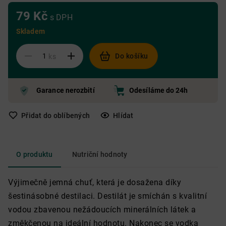
79 Kč
s DPH
Skladem
Do košíku
ks
Garance nerozbití
Odesíláme do 24h
Přidat do oblíbených
Hlídat
O produktu
Nutriční hodnoty
Výjimečně jemná chuť, která je dosažena díky
šestinásobné destilaci. Destilát je smíchán s kvalitní
vodou zbavenou nežádoucích minerálních látek a
změkčenou na ideální hodnotu. Nakonec se vodka