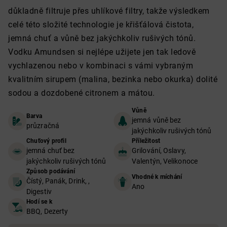
důkladně filtruje přes uhlíkové filtry, takže výsledkem
celé této složité technologie je křišťálová čistota,
jemná chuť a vůně bez jakýchkoliv rušivých tónů.
Vodku Amundsen si nejlépe užijete jen tak ledově
vychlazenou nebo v kombinaci s vámi vybraným
kvalitním sirupem (malina, bezinka nebo okurka) dolité
sodou a dozdobené citronem a mátou.
Vůně
Barva
jemná vůně bez
průzračná
jakýchkoliv rušivých tónů
Chuťový profil
Příležitost
jemná chuť bez
Grilování, Oslavy,
jakýchkoliv rušivých tónů
Valentýn, Velikonoce
Způsob podávání
Vhodné k míchání
Čístý, Panák, Drink, ,
Ano
Digestiv
Hodí se k
BBQ, Dezerty