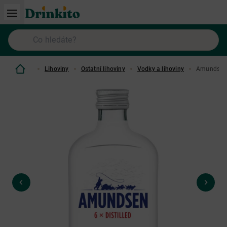
Lihoviny
Ostatní lihoviny
Vodky a lihoviny
Amundsen 