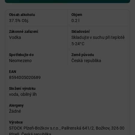
Obsah alkoholu
Objem
37.5% Obj.
0.2 l
Zákonné zařazení
Skladování
Vodka
Skladujte v suchu při teplotě
5-24°C
Spotřebujte do
Země původu
Neomezeno
Česká republika
EAN
8594005020689
Složení výrobku
voda, obilný líh
Alergeny
Žádné
Výrobce
STOCK Plzeň-Božkov s.r.o., Palírenská 641/2, Božkov, 326 00
Plzeň, Česká republika