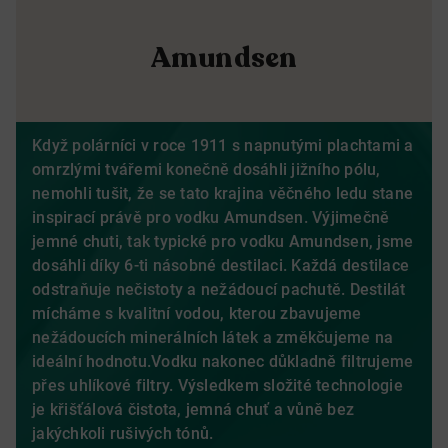
Amundsen
Když polárníci v roce 1911 s napnutými plachtami a
omrzlými tvářemi konečně dosáhli jižního pólu,
nemohli tušit, že se tato krajina věčného ledu stane
inspirací právě pro vodku Amundsen. Výjimečně
jemné chuti, tak typické pro vodku Amundsen, jsme
dosáhli díky 6-ti násobné destilaci. Každá destilace
odstraňuje nečistoty a nežádoucí pachutě. Destilát
mícháme s kvalitní vodou, kterou zbavujeme
nežádoucích minerálních látek a změkčujeme na
ideální hodnotu.Vodku nakonec důkladně filtrujeme
přes uhlíkové filtry. Výsledkem složité technologie
je křišťálová čistota, jemná chuť a vůně bez
jakýchkoli rušivých tónů.