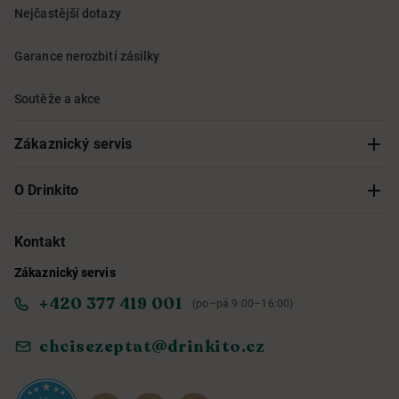
Nejčastější dotazy
Garance nerozbití zásilky
Soutěže a akce
Zákaznický servis
Sledování objednávky
O Drinkito
Možnosti doručení a platby
O nás
Kontakt
Zákaznický servis
Obchodní podmínky
Informace o přístupnosti služby
+420 377 419 001
(po–pá 9:00–16:00)
Ochrana osobních údajů
Objevte naše novinky
chcisezeptat@drinkito.cz
Reklamace a vrácení
Magazín