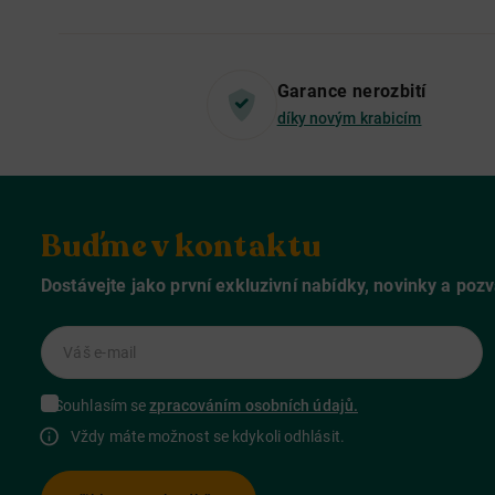
Garance nerozbití
díky novým krabicím
Buďme v kontaktu
Dostávejte jako první exkluzivní nabídky, novinky a poz
Váš e-mail
Souhlasím se
zpracováním osobních údajů.
Vždy máte možnost se kdykoli odhlásit.