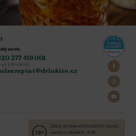
kt
cký servis
420 377 419 001
–pá 9:00–16:00)
hcisezeptat@drinkito.cz
Zákaz prodeje alkoholických nápojů
osobám mladších 18 let.