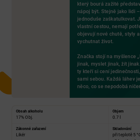
který bourá zažité představ
nápoj být. Stejně jako lidi
jednoduše zaškatulkovat. Je
vlastní cestou, nemají potř
objevují nové chutě, styly a
vychutnat život.
Značka stojí na myšlence 
jinak, myslet jinak, žít ji
ty kteří si cení jedinečnost
sami sebou. Každá láhev j
něco, co se nepodobá niče
Obsah alkoholu
Objem
17% Obj.
0.7 l
Zákonné zařazení
Skladování
Likér
při teplotě 5 °