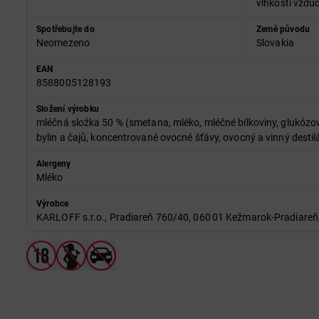
vlhkostí vzd
Spotřebujte do
Země původu
Neomezeno
Slovakia
EAN
8588005128193
Složení výrobku
mléčná složka 50 % (smetana, mléko, mléčné bílkoviny, glukózový
bylin a čajů, koncentrované ovocné šťávy, ovocný a vinný destil
Alergeny
Mléko
Výrobce
KARLOFF s.r.o., Pradiareň 760/40, 060 01 Kežmarok‑Pradiareň