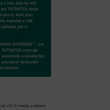
y o tom, jaký by měl
 – ani TATRATEA nelze
 pro ty, kteří jdou
ebu zapadat a rádi
 způsoby, jak si
„DRINK DIFFERENT“ – pít
nak. TATRATEA oslovuje
i, autenticity a odvahy být
e pozváním vyzkoušet
mu jinému.
C až +25 °C v suchu, s relativní