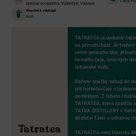
Čístý, Ko
special occasions, Valentýn, Vánoce
Vhodné k míchání
Ano
TATRATEA je
unikátní čajo
na přírodní bázi. Je tvoř
velmi jemného lihu, přírodn
černého čaje, ovocných dest
tatranské vody.
Kořeny značky sahají do sl
pití horkého čaje s bylina
destilátem.
Z tohoto rituál
TATRATEA, která spatřila s
TATRA DISTILLERY v Kežma
dědictví Tater s odvahou děl
Tatratea
TATRATEA není klasický liké