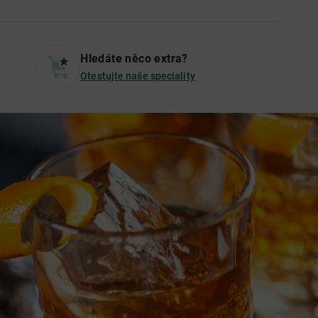
Hledáte něco extra?
Otestujte naše speciality