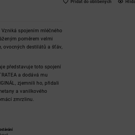
Přidat do oblíbených
Hlíd
zi. Vzniká spojením mléčného
yváženým poměrem velmi
e, ovocných destilátů a šťáv,
je představuje toto spojení
TATRATEA a dodává mu
INÁL, zjemnili ho, přidali
smetany a vanilkového
omácí zmrzlinu.
odávání