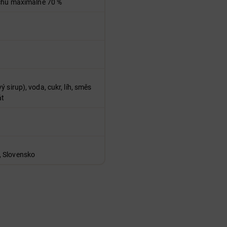
uchu maximálně 70 %
 sirup), voda, cukr, líh, směs
át
, Slovensko