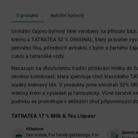
O produktu
Nutriční hodnoty
Unikátní čajovo-bylinný likér vyrobený na přírodní bá
krému a TATRATEA 52 % ORIGINÁL, který je tvořen v
jemného lihu, přírodních extraktů z bylin a černého čaj
cukru a tatranské vody.
Navazujíc na dlouholetou tradici přidávání mléka do ča
skvělou kombinaci, která zjemňuje chuť klasického 
sladký krémový tón. V produktu jsme smíchali 52% ORIG
mléčný krém a výsledek je fantastický. Vůně čerstvé 
pudinku se proměňuje v delikátní chuť připomínající d
TATRATEA 17 % Milk & Tea Liqueur
Příležitost
Způsob p
Den matek, For family gatherings, For