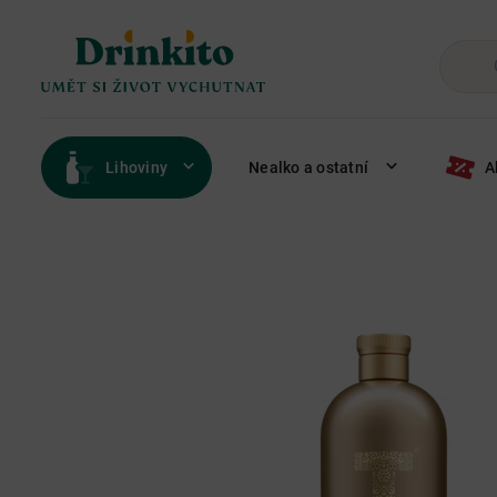
Lihoviny
Nealko a ostatní
A