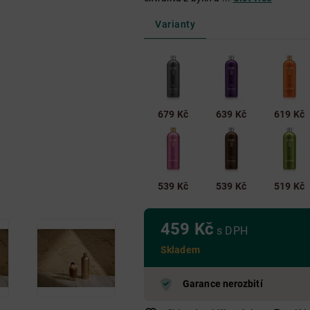
Nad 650 Kč
Do 250 Kč
250 Kč - 650 Kč
Nad 650 Kč
Varianty
Nad 650 Kč
679 Kč
639 Kč
619 Kč
539 Kč
539 Kč
519 Kč
459 Kč
s DPH
Skladem
Garance nerozbití