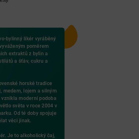
ktejl
vo-bylinný likér vyráběný
en vyváženým poměrem
ích extraktů z bylin a
ilátů a šťáv, cukru a
ovenské horské tradice
mi, medem, lojem a silným
u vznikla moderní podoba
větlo světa v roce 2004 v
rku. Od té doby spojuje
at věci jinak.
r. Je to alkoholický čaj,