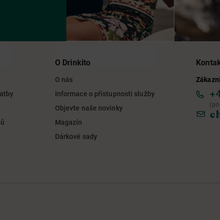
O Drinkito
Konta
O nás
Zákazni
+
latby
Informace o přístupnosti služby
(po
Objevte naše novinky
c
jů
Magazín
Dárkové sady