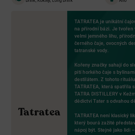
Drink, Koktejl, Long Drink
Ano
TATRATEA je
unikátní čajo
na přírodní bázi. Je tvoř
velmi jemného lihu, přírodn
černého čaje, ovocných dest
tatranské vody.
Kořeny značky sahají do sl
pití horkého čaje s bylina
destilátem.
Z tohoto rituál
TATRATEA, která spatřila s
TATRA DISTILLERY v Kežma
dědictví Tater s odvahou děl
Tatratea
TATRATEA není klasický liké
který bourá zažité představ
nápoj být. Stejně jako lidi