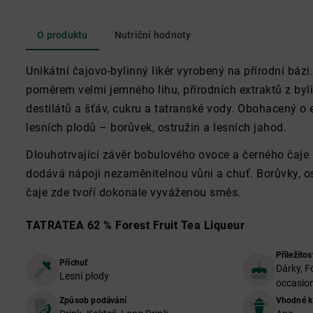
O produktu
Nutriční hodnoty
Unikátní čajovo-bylinný likér vyrobený na přírodní báz
poměrem velmi jemného lihu, přírodních extraktů z byl
destilátů a šťáv, cukru a tatranské vody. Obohacený o 
lesních plodů – borůvek, ostružin a lesních jahod.
Dlouhotrvající závěr bobulového ovoce a černého čaje 
dodává nápoji nezaměnitelnou vůni a chuť. Borůvky, ost
čaje zde tvoří dokonale vyváženou směs.
TATRATEA 62 % Forest Fruit Tea Liqueur
Příležitos
Příchuť
Dárky, F
Lesní plody
occasion
Způsob podávání
Vhodné k