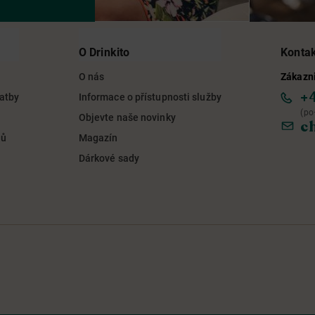
O Drinkito
Konta
O nás
Zákazni
+
latby
Informace o přístupnosti služby
(po
Objevte naše novinky
c
jů
Magazín
Dárkové sady