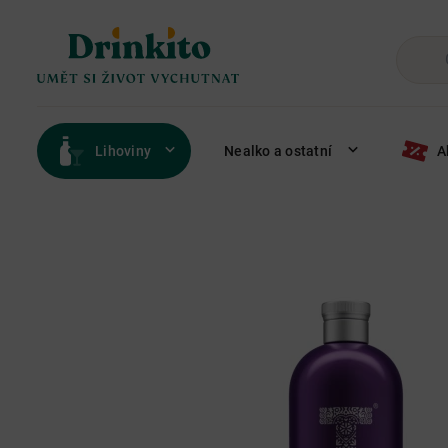
Lihoviny
Nealko a ostatní
A