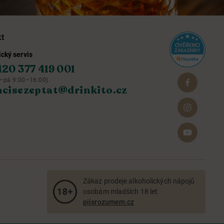
kt
cký servis
420 377 419 001
–pá 9:00–16:00)
hcisezeptat@drinkito.cz
Zákaz prodeje alkoholických nápojů
osobám mladších 18 let.
pijsrozumem.cz