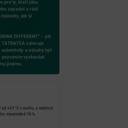
 pro ty, kteří jdou
ebu zapadat a rádi
 způsoby, jak si
„DRINK DIFFERENT“ – pít
nak. TATRATEA oslovuje
i, autenticity a odvahy být
e pozváním vyzkoušet
mu jinému.
C až +25 °C v suchu, s relativní
uchu maximálně 70 %