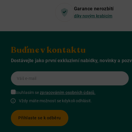
Garance nerozbití
díky novým krabicím
Buďme v kontaktu
Dostávejte jako první exkluzivní nabídky, novinky a poz
Váš e-mail
Souhlasím se
zpracováním osobních údajů.
Vždy máte možnost se kdykoli odhlásit.
Přihlaste se k odběru