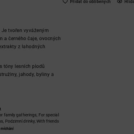
Přidat do oblíbených
Hlíd
i. Je tvořen vyváženým
in a černého čaje, ovocných
extrakty z lahodných
s tóny lesních plodů
ružiny, jahody, byliny a
t
or family gatherings, For special
s, Podzimní drinky, With friends
 míchání