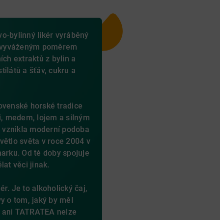
vo-bylinný likér vyráběný
en vyváženým poměrem
ích extraktů z bylin a
ilátů a šťáv, cukru a
ovenské horské tradice
mi, medem, lojem a silným
u vznikla moderní podoba
větlo světa v roce 2004 v
rku. Od té doby spojuje
at věci jinak.
r. Je to alkoholický čaj,
y o tom, jaký by měl
 – ani TATRATEA nelze