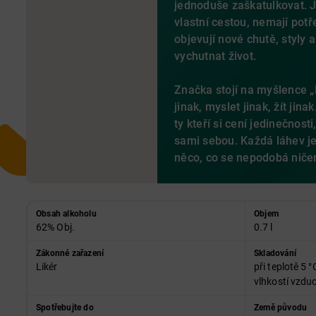
jednoduše zaškatulkovat. Je
vlastní cestou, nemají potř
objevují nové chutě, styly a
vychutnat život.
Značka stojí na myšlence 
jinak, myslet jinak, žít ji
ty kteří si cení jedinečnost
sami sebou. Každá láhev j
něco, co se nepodobá niče
Obsah alkoholu
Objem
62% Obj.
0.7 l
Zákonné zařazení
Skladování
Likér
při teplotě 5 °
vlhkostí vzd
Spotřebujte do
Země původu