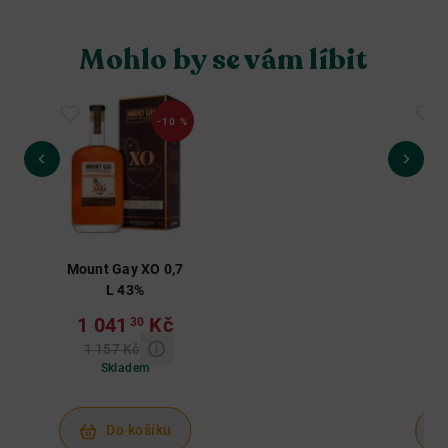
Mohlo by se vám líbit
-10 %
Mount Gay XO 0,7
Mou
L 43%
Ba
1 041
Kč
30
1 157 Kč
Skladem
Do košíku