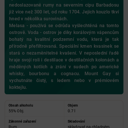
nedoslazované rumy na severním cípu Barbadosu
již více než 300 let, od roku 1704. Jejich kouzlo tkví
hned v několika surovinách.
Melasa - používá se odrůda vyšlechtěná na tomto
ostrově. Voda - ostrov je díky korálovým vápencům
bohatý na kvalitní podzemní vodu, která je tak
přírodně přefiltrovaná. Speciální kmen kvasinek se
stará o nezaměnitelné kvašení. V neposlední řadě
hraje svojí roli i destilace v destilačních kolonách a
měděných kotlích a zrání v sudech po americké
whisky, bourbonu a cognacu. Mount Gay si
vychutnáte čistý, s ledem nebo v prémiovém
koktejlu.
Obsah alkoholu
Objem
55% Obj.
0.7 l
Zákonné zařazení
Skladování
Rum
skladovat na chladném,