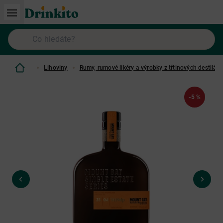
Lihoviny
Rumy, rumové likéry a výrobky z třtinových destilátů
-5 %