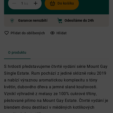
Do košíku
ks
Garance nerozbití
Odesíláme do 24h
Přidat do oblíbených
Hlídat
O produktu
S hrdostí představujeme čtvrté vydání série Mount Gay
Single Estate. Rum pochází z jediné sklizně roku 2019
a nabízí výraznou aromatickou komplexitu s tóny
květin, dubového dřeva a jemné slané kouřovosti.
Vznikl výhradně z melasy ze 100% cukrové třtiny,
pěstované přímo na Mount Gay Estate. Čtvrté vydání je
blendem dvou destilací v měděných kotlíkových