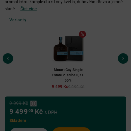
aromatickou komplexitu s tóny květin, dubového dřeva a jemné
slané ...
Číst více
Varianty
Mount Gay Single
Estate 2. edice 0,7 L
55%
9 499 Kč
9 999 Kč
9 999 Kč
9 499
Kč
05
s DPH
Skladem