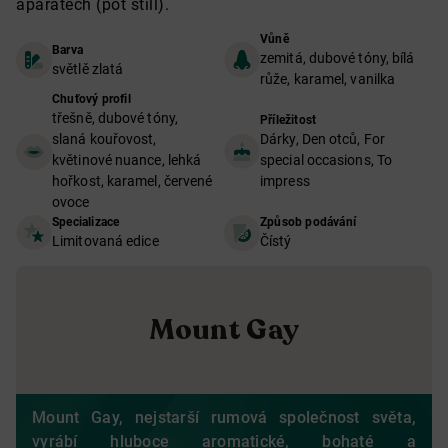
aparátech (pot still).
Vůně
Barva
zemitá, dubové tóny, bílá
světlě zlatá
růže, karamel, vanilka
Chuťový profil
třešně, dubové tóny,
Příležitost
slaná kouřovost,
Dárky, Den otců, For
květinové nuance, lehká
special occasions, To
hořkost, karamel, červené
impress
ovoce
Specializace
Způsob podávání
Limitovaná edice
Čístý
Mount Gay
Mount Gay, nejstarší rumová společnost světa,
vyrábí hluboce aromatické, bohaté a