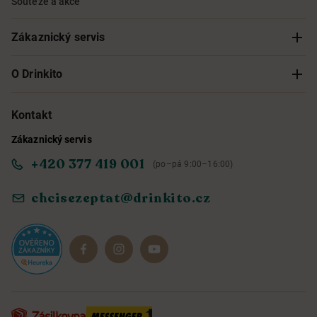
Soutěže a akce
Zákaznický servis
Sledování objednávky
O Drinkito
Možnosti doručení a platby
O nás
Kontakt
Zákaznický servis
Obchodní podmínky
Informace o přístupnosti služby
+420 377 419 001
(po–pá 9:00–16:00)
Ochrana osobních údajů
Objevte naše novinky
chcisezeptat@drinkito.cz
Reklamace a vrácení
Magazín
Dárkové sady