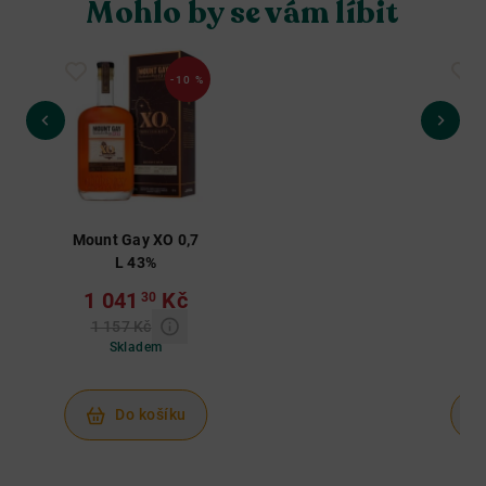
Mohlo by se vám líbit
-10 %
Mount Gay XO 0,7
Mou
L 43%
Ba
1 041
Kč
30
1 157 Kč
Skladem
Do košíku