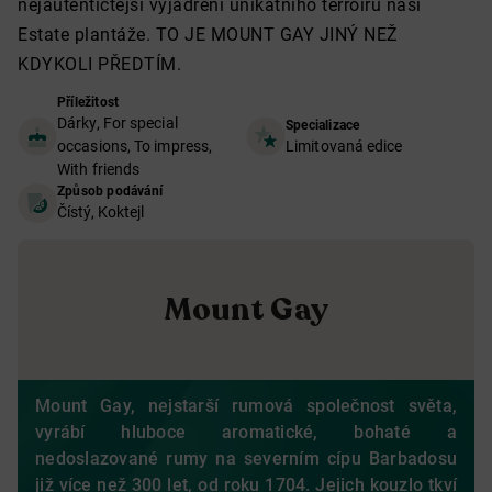
nejautentičtější vyjádření unikátního terroiru naší
Estate plantáže. TO JE MOUNT GAY JINÝ NEŽ
KDYKOLI PŘEDTÍM.
Příležitost
Dárky, For special
Specializace
occasions, To impress,
Limitovaná edice
With friends
Způsob podávání
Čístý, Koktejl
Mount Gay
Mount Gay, nejstarší rumová společnost světa,
vyrábí hluboce aromatické, bohaté a
nedoslazované rumy na severním cípu Barbadosu
již více než 300 let, od roku 1704. Jejich kouzlo tkví