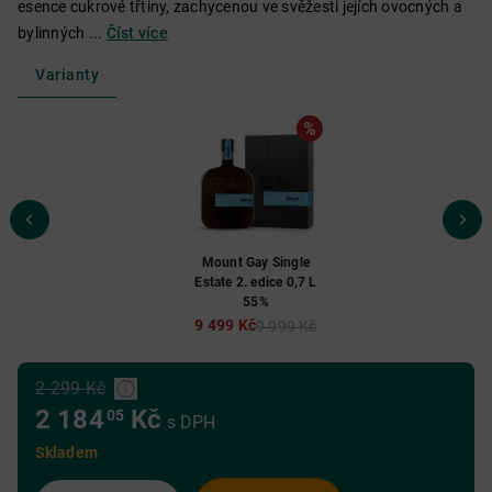
esence cukrové třtiny, zachycenou ve svěžesti jejích ovocných a
bylinných ...
Číst více
Varianty
Mount Gay Single
Estate 2. edice 0,7 L
55%
9 499 Kč
9 999 Kč
2 299 Kč
2 184
Kč
05
s DPH
Skladem