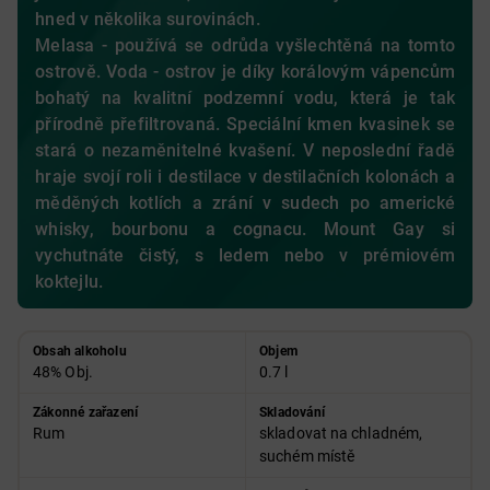
hned v několika surovinách.
Melasa - používá se odrůda vyšlechtěná na tomto
ostrově. Voda - ostrov je díky korálovým vápencům
bohatý na kvalitní podzemní vodu, která je tak
přírodně přefiltrovaná. Speciální kmen kvasinek se
stará o nezaměnitelné kvašení. V neposlední řadě
hraje svojí roli i destilace v destilačních kolonách a
měděných kotlích a zrání v sudech po americké
whisky, bourbonu a cognacu. Mount Gay si
vychutnáte čistý, s ledem nebo v prémiovém
koktejlu.
Obsah alkoholu
Objem
48% Obj.
0.7 l
Zákonné zařazení
Skladování
Rum
skladovat na chladném,
suchém místě