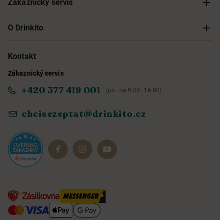
Zákaznický servis
Sledování objednávky
O Drinkito
Možnosti doručení a platby
O nás
Kontakt
Zákaznický servis
Obchodní podmínky
Informace o přístupnosti služby
+420 377 419 001
(po–pá 9:00–16:00)
Ochrana osobních údajů
Objevte naše novinky
chcisezeptat@drinkito.cz
Reklamace a vrácení
Magazín
Dárkové sady