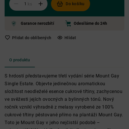
Do košíku
ks
Garance nerozbití
Odesíláme do 24h
Přidat do oblíbených
Hlídat
O produktu
S hrdostí představujeme třetí vydání série Mount Gay
Single Estate. Objevte jedinečnou aromatickou
složitost neodleželé esence cukrové třtiny, zachycenou
ve svěžesti jejích ovocných a bylinných tónů. Nový
ročník vznikl výhradně z melasy vyrobené ze 100%
cukrové třtiny pěstované přímo na plantáži Mount Gay.
Toto je Mount Gay v jeho nejčistší podobě –