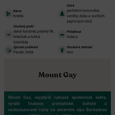
Vůně
perfektní rovnováha
Barva
hnědá
vanilky, dubu a suchých
pepřových tónů
Chuťový profil
slaný karamel, pečený fík,
Příležitost
hřebíček a hořká
Oslavy
čokoláda
Způsob podávání
Vhodné k míchání
Panák, Drink
Ano
Mount Gay
Mount Gay, nejstarší rumová společnost světa,
vyrábí hluboce aromatické, bohaté a
nedoslazované rumy na severním cípu Barbadosu