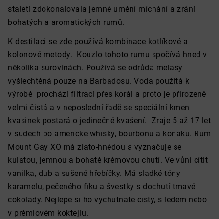
staletí zdokonalovala jemné umění míchání a zrání
bohatých a aromatických rumů.
K destilaci se zde používá kombinace kotlíkové a
kolonové metody. Kouzlo tohoto rumu spočívá hned v
několika surovinách. Používá se odrůda melasy
vyšlechtěná pouze na Barbadosu. Voda použitá k
výrobě prochází filtrací přes korál a proto je přirozeně
velmi čistá a v neposlední řadě se speciální kmen
kvasinek postará o jedinečné kvašení. Zraje 5 až 17 let
v sudech po americké whisky, bourbonu a koňaku. Rum
Mount Gay XO má zlato-hnědou a vyznačuje se
kulatou, jemnou a bohatě krémovou chutí. Ve vůni cítit
vanilka, dub a sušené hřebíčky. Má sladké tóny
karamelu, pečeného fíku a švestky s dochutí tmavé
čokolády. Nejlépe si ho vychutnáte
čistý, s ledem nebo
v prémiovém koktejlu.