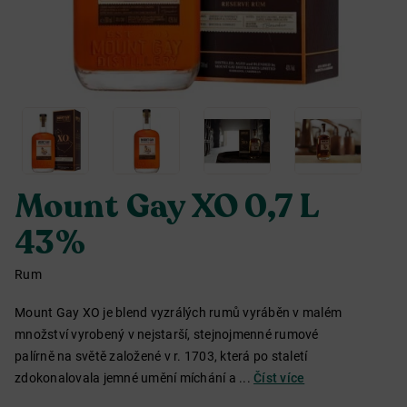
Mount Gay XO 0,7 L
43%
Rum
Mount Gay XO je blend vyzrálých rumů vyráběn v malém
množství vyrobený v nejstarší, stejnojmenné rumové
palírně na světě založené v r. 1703, která po staletí
zdokonalovala jemné umění míchání a ...
Číst více