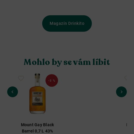
Magazín Drinkito
Mohlo by se vám líbit
-5 %
Do
Mount Gay Black
Mou
Barrel 0,7 L 43%
St