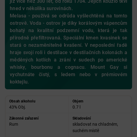
již více než 300 let, od roku 1704. Jejich kouzlo tkví
hned v několika surovinách.
Melasa - používá se odrůda vyšlechtěná na tomto
ostrově. Voda - ostrov je díky korálovým vápencům
bohatý na kvalitní podzemní vodu, která je tak
přírodně přefiltrovaná. Speciální kmen kvasinek se
stará o nezaměnitelné kvašení. V neposlední řadě
hraje svojí roli i destilace v destilačních kolonách a
měděných kotlích a zrání v sudech po americké
whisky, bourbonu a cognacu. Mount Gay si
vychutnáte čistý, s ledem nebo v prémiovém
koktejlu.
Obsah alkoholu
Objem
43% Obj.
0.7 l
Zákonné zařazení
Skladování
Rum
skladovat na chladném,
suchém místě