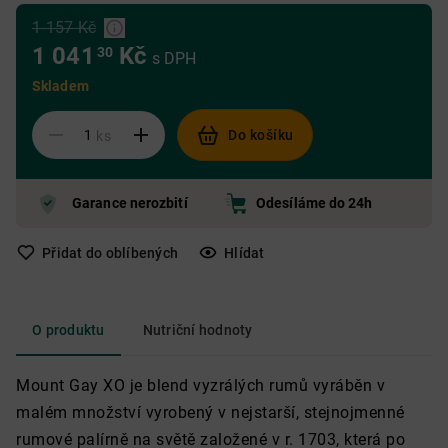
1 157 Kč
1 041
Kč
30
s DPH
Skladem
Do košíku
ks
Garance nerozbití
Odesíláme do 24h
Přidat do oblíbených
Hlídat
O produktu
Nutriční hodnoty
Mount Gay XO je blend vyzrálých rumů vyráběn v
malém množství vyrobený v nejstarší, stejnojmenné
rumové palírně na světě založené v r. 1703, která po