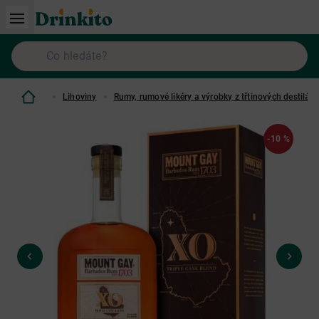
Lihoviny
Rumy, rumové likéry a výrobky z třtinových destilátů
-10 %