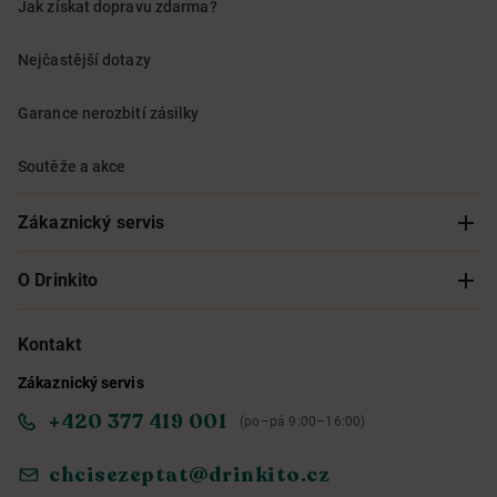
Jak získat dopravu zdarma?
Nejčastější dotazy
Garance nerozbití zásilky
Soutěže a akce
Zákaznický servis
Sledování objednávky
O Drinkito
Možnosti doručení a platby
O nás
Kontakt
Zákaznický servis
Obchodní podmínky
Informace o přístupnosti služby
+420 377 419 001
(po–pá 9:00–16:00)
Ochrana osobních údajů
Objevte naše novinky
chcisezeptat@drinkito.cz
Reklamace a vrácení
Magazín