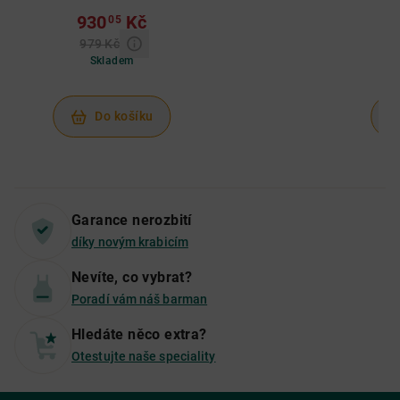
930
Kč
5
05
979 Kč
5
Skladem
Do košíku
Garance nerozbití
díky novým krabicím
Nevíte, co vybrat?
Poradí vám náš barman
Hledáte něco extra?
Otestujte naše speciality