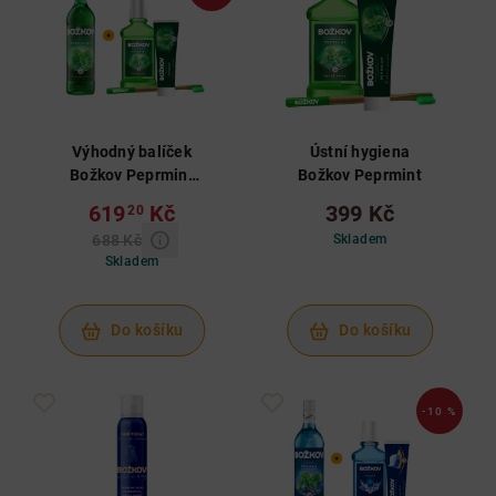
Výhodný balíček
Ústní hygiena
Božkov Peprmint
Božkov Peprmint
1 L 19% a ústní
619
Kč
399 Kč
20
hygiena
688 Kč
Skladem
Skladem
Do košíku
Do košíku
-10 %