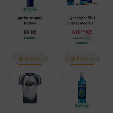
Novinka
Sprcha ve spreji
Výhodný balíček
Božkov
Božkov Modrá 1 L
19% a ústní
89 Kč
619
Kč
20
hygiena
Skladem
688 Kč
Skladem
Do košíku
Do košíku
Novinka