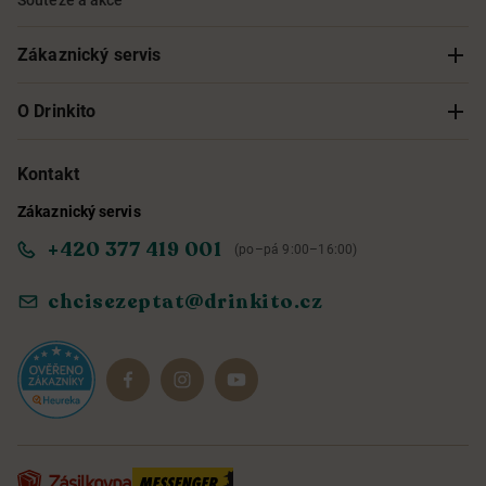
Zákaznický servis
Sledování objednávky
O Drinkito
Možnosti doručení a platby
O nás
Kontakt
Zákaznický servis
Obchodní podmínky
Informace o přístupnosti služby
+420 377 419 001
(po–pá 9:00–16:00)
Ochrana osobních údajů
Objevte naše novinky
chcisezeptat@drinkito.cz
Reklamace a vrácení
Magazín
Dárkové sady