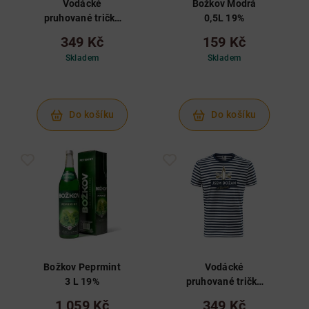
Vodácké
Božkov Modrá
pruhované tričko
0,5L 19%
Božkov, XL
349 Kč
159 Kč
Skladem
Skladem
Do košíku
Do košíku
Božkov Peprmint
Vodácké
3 L 19%
pruhované tričko
Božkov, M
1 059 Kč
349 Kč