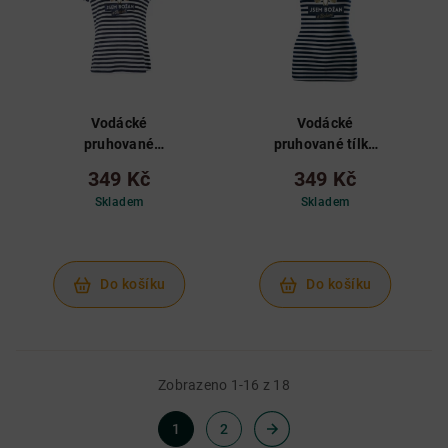
Vodácké
Vodácké
pruhované
pruhované tílko
dámské tričko
Božkov, M
349 Kč
349 Kč
Božkov, M
Skladem
Skladem
Do košíku
Do košíku
Zobrazeno 1-16 z 18
1
2