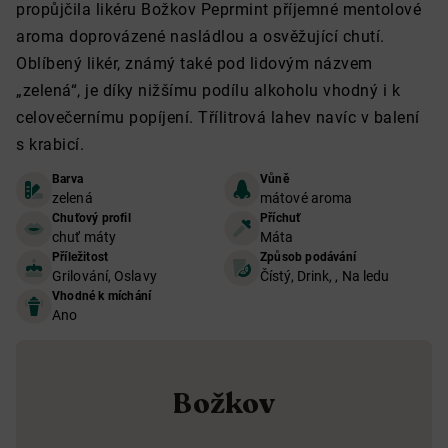
propůjčila likéru Božkov Peprmint příjemné mentolové
aroma doprovázené nasládlou a osvěžující chutí.
Oblíbený likér, známý také pod lidovým názvem
„zelená“, je díky nižšímu podílu alkoholu vhodný i k
celovečernímu popíjení. Třílitrová lahev navíc v balení
s krabicí.
Barva
Vůně
zelená
mátové aroma
Chuťový profil
Příchuť
chuť máty
Máta
Příležitost
Způsob podávání
Grilování, Oslavy
Čístý, Drink, , Na ledu
Vhodné k míchání
Ano
Božkov