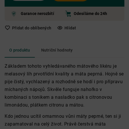
Garance nerozbití
Odesíláme do 24h
Přidat do oblíbených
Hlídat
O produktu
Nutriční hodnoty
Základem tohoto vyhledávaného mátového likéru je
melasový líh prvotřídní kvality a máta peprná. Hojně se
pije čistý, vychlazený a rozhodně se hodí i pro přípravu
míchaných nápojů. Skvěle funguje nahořko v
kombinaci s tonikem a nasladko pak s citronovou
limonádou, plátkem citronu a mátou.
Kdo jednou ucítil omamnou vůni máty peprné, ten si ji
zapamatoval na celý život. Právě čerstvá máta