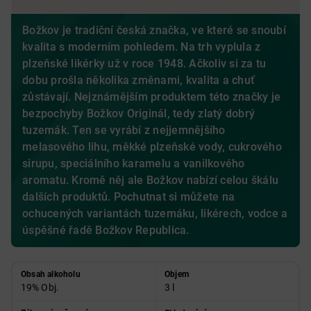
Božkov je tradiční česká značka, ve které se snoubí
kvalita s moderním pohledem. Na trh vyplula z
plzeňské likérky už v roce 1948. Ačkoliv si za tu
dobu prošla několika změnami, kvalita a chuť
zůstávají. Nejznámějším produktem této značky je
bezpochyby Božkov Originál, tedy zlatý dobrý
tuzemák. Ten se vyrábí z nejjemnějšího
melasového lihu, měkké plzeňské vody, cukrového
sirupu, speciálního karamelu a vanilkového
aromatu. Kromě něj ale Božkov nabízí celou škálu
dalších produktů. Pochutnat si můžete na
ochucených variantách tuzemáku, likérech, vodce a
úspěšné řadě Božkov Republica.
Obsah alkoholu
Objem
19% Obj.
3 l