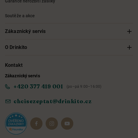
Garance nerozbití zásilky
Soutěže a akce
Zákaznický servis
Sledování objednávky
O Drinkito
Možnosti doručení a platby
O nás
Kontakt
Zákaznický servis
Obchodní podmínky
Informace o přístupnosti služby
+420 377 419 001
(po–pá 9:00–16:00)
Ochrana osobních údajů
Objevte naše novinky
chcisezeptat@drinkito.cz
Reklamace a vrácení
Magazín
Dárkové sady