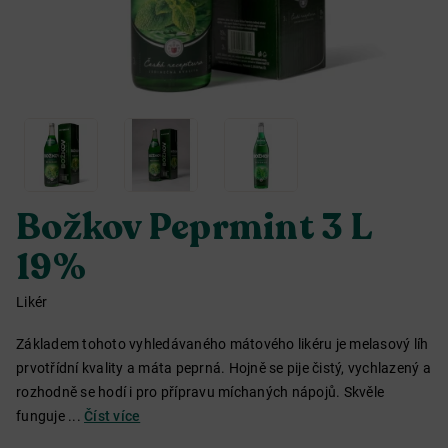
Božkov Peprmint 3 L
19%
Likér
Základem tohoto vyhledávaného mátového likéru je melasový líh
prvotřídní kvality a máta peprná. Hojně se pije čistý, vychlazený a
rozhodně se hodí i pro přípravu míchaných nápojů. Skvěle
funguje ...
Číst více