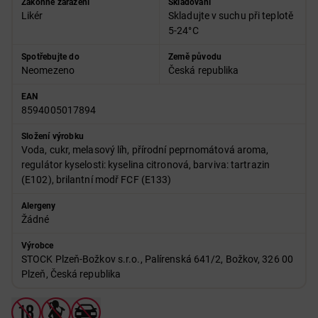
Zákonné zařazení
Skladování
Likér
Skladujte v suchu při teplotě
5-24°C
Spotřebujte do
Země původu
Neomezeno
Česká republika
EAN
8594005017894
Složení výrobku
Voda, cukr, melasový líh, přírodní peprnomátová aroma,
regulátor kyselosti: kyselina citronová, barviva: tartrazin
(E102), brilantní modř FCF (E133)
Alergeny
Žádné
Výrobce
STOCK Plzeň-Božkov s.r.o., Palírenská 641/2, Božkov, 326 00
Plzeň, Česká republika