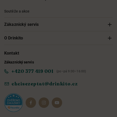
Soutěže a akce
Zákaznický servis
Sledování objednávky
O Drinkito
Možnosti doručení a platby
O nás
Kontakt
Zákaznický servis
Obchodní podmínky
Informace o přístupnosti služby
+420 377 419 001
(po–pá 9:00–16:00)
Ochrana osobních údajů
Objevte naše novinky
chcisezeptat@drinkito.cz
Reklamace a vrácení
Magazín
Dárkové sady