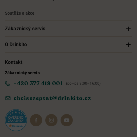
Soutěže a akce
Zákaznický servis
Sledování objednávky
O Drinkito
Možnosti doručení a platby
O nás
Kontakt
Zákaznický servis
Obchodní podmínky
Informace o přístupnosti služby
+420 377 419 001
(po–pá 9:00–16:00)
Ochrana osobních údajů
Objevte naše novinky
chcisezeptat@drinkito.cz
Reklamace a vrácení
Magazín
Dárkové sady