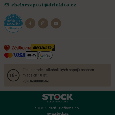
chcisezeptat@drinkito.cz
Reklamace a vrácení
Magazín
Dárkové sady
Zákaz prodeje alkoholických nápojů osobám
mladších 18 let.
pijsrozumem.cz
STOCK Plzeň - Božkov s.r.o.
www.stock.cz