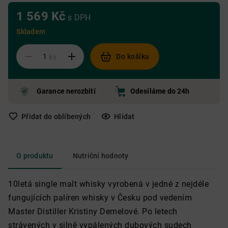
1 569 Kč
s DPH
Skladem
Do košíku
ks
Garance nerozbití
Odesíláme do 24h
Přidat do oblíbených
Hlídat
O produktu
Nutriční hodnoty
10letá single malt whisky vyrobená v jedné z nejdéle
fungujících palíren whisky v Česku pod vedením
Master Distiller Kristiny Demelové. Po letech
strávených v silně vypálených dubových sudech