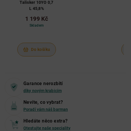
Talisker 10YO 0,7
La
L 45,8%
1 199 Kč
Skladem
Do košíku
Garance nerozbití
díky novým krabicím
Nevíte, co vybrat?
Poradí vám náš barman
Hledáte něco extra?
Otestujte naše speciality