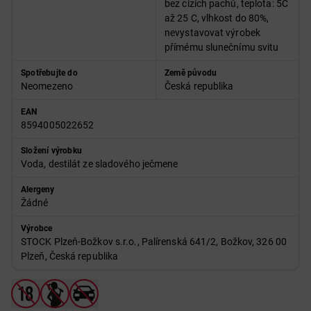
bez cizích pachů, teplota: 5C
až 25 C, vlhkost do 80%,
nevystavovat výrobek
přímému slunečnímu svitu
Spotřebujte do
Země původu
Neomezeno
Česká republika
EAN
8594005022652
Složení výrobku
Voda, destilát ze sladového ječmene
Alergeny
Žádné
Výrobce
STOCK Plzeň-Božkov s.r.o., Palírenská 641/2, Božkov, 326 00
Plzeň, Česká republika