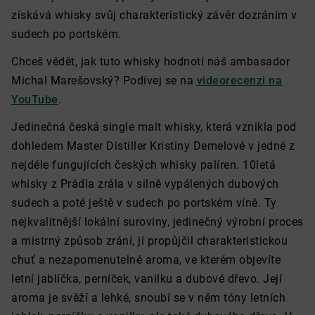
získává whisky svůj charakteristický závěr dozráním v
sudech po portském.
Chceš vědět, jak tuto whisky hodnotí náš ambasador
Michal Marešovský? Podívej se na
videorecenzi na
YouTube
.
Jedinečná česká single malt whisky, která vznikla pod
dohledem Master Distiller Kristiny Demelové v jedné z
nejdéle fungujících českých whisky palíren. 10letá
whisky z Prádla zrála v silně vypálených dubových
sudech a poté ještě v sudech po portském víně. Ty
nejkvalitnější lokální suroviny, jedinečný výrobní proces
a mistrný způsob zrání, jí propůjčil charakteristickou
chuť a nezapomenutelné aroma, ve kterém objevíte
letní jablíčka, perníček, vanilku a dubové dřevo. Její
aroma je svěží a lehké, snoubí se v něm tóny letních