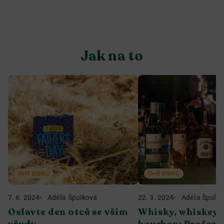
Jak na to
Svět drinků
Svět drinků
7. 6. 2024
Adéla Špulková
22. 3. 2024
Adéla Špulk
Oslavte den otců se vším
Whisky, whiskey 
všudy
bourbon: Profesi