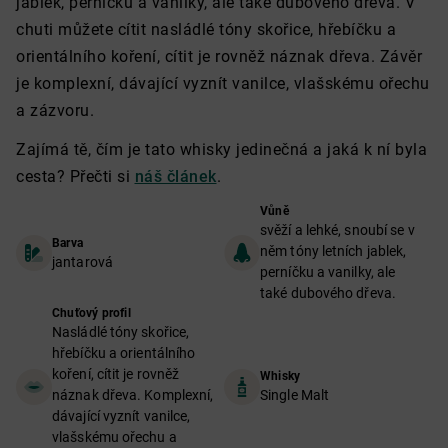
jablek, perníčku a vanilky, ale také dubového dřeva. V
chuti můžete cítit nasládlé tóny skořice, hřebíčku a
orientálního koření, cítit je rovněž náznak dřeva. Závěr
je komplexní, dávající vyznít vanilce, vlašskému ořechu
a zázvoru.
Zajímá tě, čím je tato whisky jedinečná a jaká k ní byla
cesta? Přečti si
náš článek
.
Vůně
svěží a lehké, snoubí se v
Barva
něm tóny letních jablek,
jantarová
perníčku a vanilky, ale
také dubového dřeva.
Chuťový profil
Nasládlé tóny skořice,
hřebíčku a orientálního
koření, cítit je rovněž
Whisky
náznak dřeva. Komplexní,
Single Malt
dávající vyznít vanilce,
vlašskému ořechu a