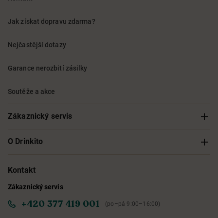
Jak získat dopravu zdarma?
Nejčastější dotazy
Garance nerozbití zásilky
Soutěže a akce
Zákaznický servis
Sledování objednávky
O Drinkito
Možnosti doručení a platby
O nás
Kontakt
Zákaznický servis
Obchodní podmínky
Informace o přístupnosti služby
+420 377 419 001
(po–pá 9:00–16:00)
Ochrana osobních údajů
Objevte naše novinky