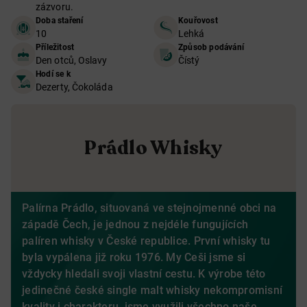
zázvoru.
Doba staření
Kouřovost
10
Lehká
Příležitost
Způsob podávání
Den otců, Oslavy
Čístý
Hodí se k
Dezerty, Čokoláda
Prádlo Whisky
Palírna Prádlo, situovaná ve stejnojmenné obci na
západě Čech, je jednou z nejdéle fungujících
palíren whisky v České republice. První whisky tu
byla vypálena již roku 1976. My Ceši jsme si
vždycky hledali svoji vlastní cestu. K výrobe této
jedinečné české single malt whisky nekompromisní
kvality i charakteru, jsme využili všechno naše