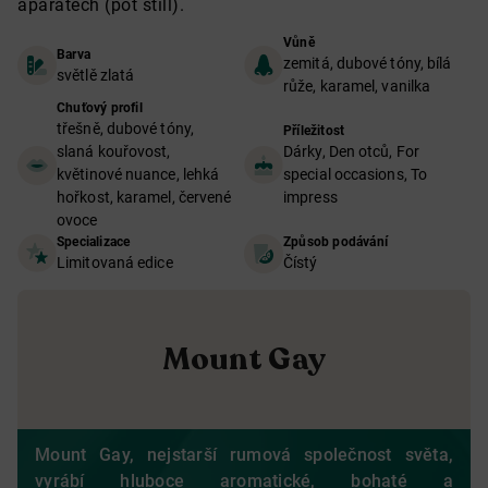
aparátech (pot still).
Vůně
Barva
zemitá, dubové tóny, bílá
světlě zlatá
růže, karamel, vanilka
Chuťový profil
třešně, dubové tóny,
Příležitost
slaná kouřovost,
Dárky, Den otců, For
květinové nuance, lehká
special occasions, To
hořkost, karamel, červené
impress
ovoce
Specializace
Způsob podávání
Limitovaná edice
Čístý
Mount Gay
Mount Gay, nejstarší rumová společnost světa,
vyrábí hluboce aromatické, bohaté a