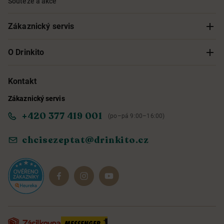
Soutěže a akce
Zákaznický servis
Sledování objednávky
O Drinkito
Možnosti doručení a platby
O nás
Kontakt
Zákaznický servis
Obchodní podmínky
Informace o přístupnosti služby
+420 377 419 001
(po–pá 9:00–16:00)
Ochrana osobních údajů
Objevte naše novinky
chcisezeptat@drinkito.cz
Reklamace a vrácení
Magazín
Dárkové sady