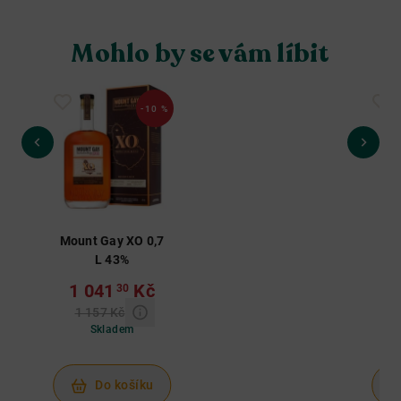
Mohlo by se vám líbit
-10 %
Mount Gay XO 0,7
Mou
L 43%
Ba
1 041
Kč
30
1 157 Kč
Skladem
Do košíku