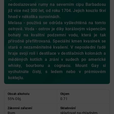
nedoslazované rumy na severním cípu Barbadosu
již více než 300 let, od roku 1704. Jejich kouzlo tkví
hned v několika surovinách.
Melasa - používá se odrůda vyšlechtěná na tomto
ostrově. Voda - ostrov je díky korálovým vápencům
bohatý na kvalitní podzemní vodu, která je tak
přírodně přefiltrovaná. Speciální kmen kvasinek se
stará o nezaměnitelné kvašení. V neposlední řadě
hraje svojí roli i destilace v destilačních kolonách a
měděných kotlích a zrání v sudech po americké
whisky, bourbonu a cognacu. Mount Gay si
vychutnáte čistý, s ledem nebo v prémiovém
koktejlu.
Obsah alkoholu
Objem
55% Obj.
0.7 l
Zákonné zařazení
Skladování
Rum
skladovat na chladném,