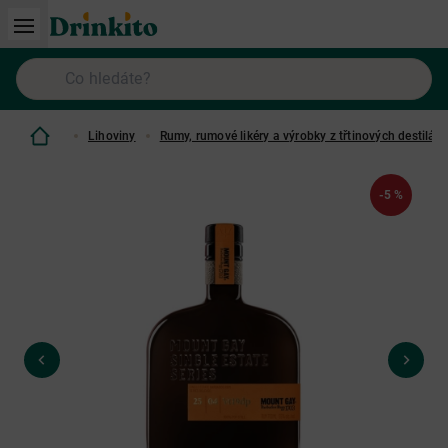
Lihoviny
Rumy, rumové likéry a výrobky z třtinových destilátů
-5 %