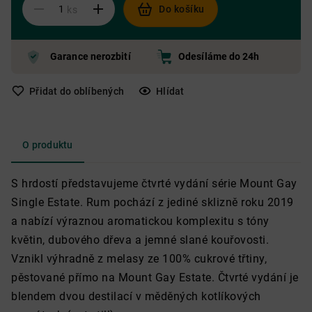
Do košíku
ks
Garance nerozbití
Odesíláme do 24h
Přidat do oblíbených
Hlídat
O produktu
S hrdostí představujeme čtvrté vydání série Mount Gay
Single Estate. Rum pochází z jediné sklizně roku 2019
a nabízí výraznou aromatickou komplexitu s tóny
květin, dubového dřeva a jemné slané kouřovosti.
Vznikl výhradně z melasy ze 100% cukrové třtiny,
pěstované přímo na Mount Gay Estate. Čtvrté vydání je
blendem dvou destilací v měděných kotlíkových