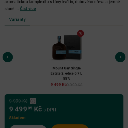
aromatickou komplexitu s tóny květin, dubového dřeva a jemné
slané ...
Číst více
Varianty
Mount Gay Single
Estate 2. edice 0,7 L
55%
9 499 Kč
9 999 Kč
9 999 Kč
9 499
Kč
05
s DPH
Skladem