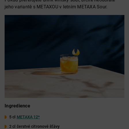
jeho variantě s METAXOU v letním METAXA Sour.
Ingredience
5 cl
METAXA 12*
2 cl čerstvé citronové šťávy