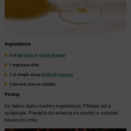
Ingredience
5 cl
METAXA 5* Greek Orange
1 espresso shot
1 cl simple sirup (
Giffard Gomme
)
3 kávová zrna na ozdobu
Postup
Do šejkru dejte všechny ingredience. Přidejte led a
vyšejkujte. Přeceďte do sklenice na martini a ozdobte
kávovými zrnky.