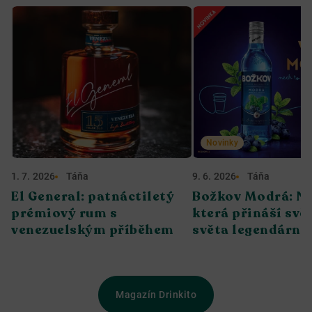
Novinky
1. 7. 2026
Táňa
9. 6. 2026
Táňa
El General: patnáctiletý
Božkov Modrá: No
prémiový rum s
která přináší svěž
venezuelským příběhem
světa legendární 
Magazín Drinkito