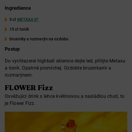
Ingredience
5 cl
METAXA 5*
15 cl tonik
brusinky a rozmarýn na ozdobu
Postup
Do vychlazené highball sklenice dejte led, přilijte Metaxu
a tonik. Opatrně promíchej. Ozdobte brusinkami a
rozmarýnem.
FLOWER Fizz
Osvěžující drink s lehce květinovou a nasládlou chutí, to
je Flower Fizz.