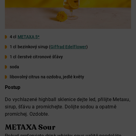
4 cl
METAXA 5*
1 cl bezinkový sirup (
Giffrad Edelflower
)
1 cl čerstvé citronové šťávy
soda
libovolný citrus na ozdobu, jedlé květy
Postup
Do vychlazené highball sklenice dejte led, přilijte Metaxu,
sirup, šťávu a promíchejte. Dolijte sodou a opatrně
promíchej. Ozdobte.
METAXA Sour
Pokud preferujete drink whisky sour, určitě neodoláte