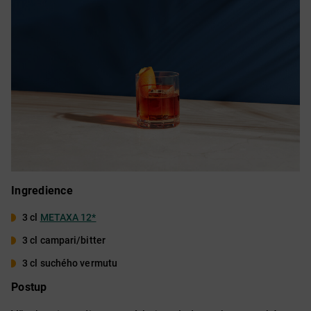
Ingredience
3 cl
METAXA 12*
3 cl campari/bitter
3 cl suchého vermutu
Postup