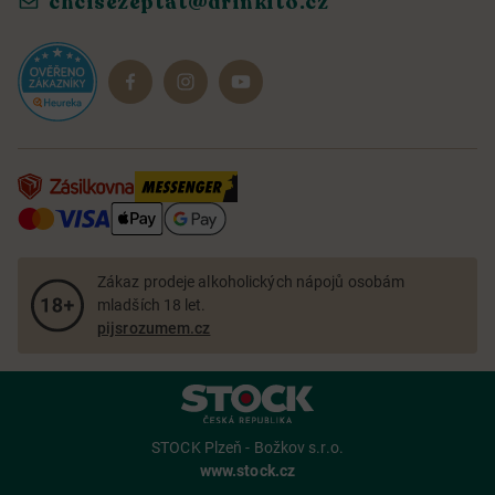
chcisezeptat@drinkito.cz
Reklamace a vrácení
Magazín
Dárkové sady
Zákaz prodeje alkoholických nápojů osobám
mladších 18 let.
pijsrozumem.cz
STOCK Plzeň - Božkov s.r.o.
www.stock.cz