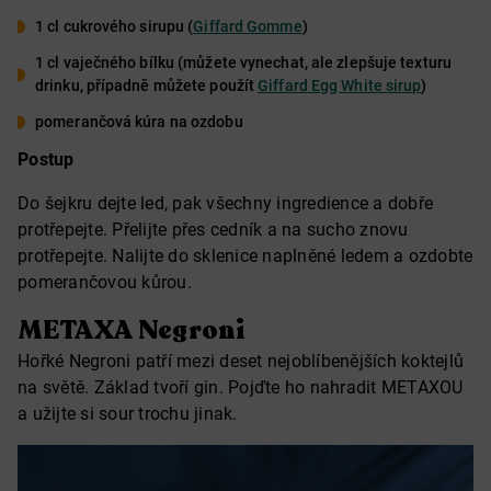
1 cl cukrového sirupu (
Giffard Gomme
)
1 cl vaječného bílku (můžete vynechat, ale zlepšuje texturu
drinku, případně můžete použít
Giffard Egg White sirup
)
pomerančová kúra na ozdobu
Postup
Do šejkru dejte led, pak všechny ingredience a dobře
protřepejte. Přelijte přes cedník a na sucho znovu
protřepejte. Nalijte do sklenice naplněné ledem a ozdobte
pomerančovou kůrou.
METAXA Negroni
Hořké Negroni patří mezi deset nejoblíbenějších koktejlů
na světě. Základ tvoří gin. Pojďte ho nahradit METAXOU
a užijte si sour trochu jinak.