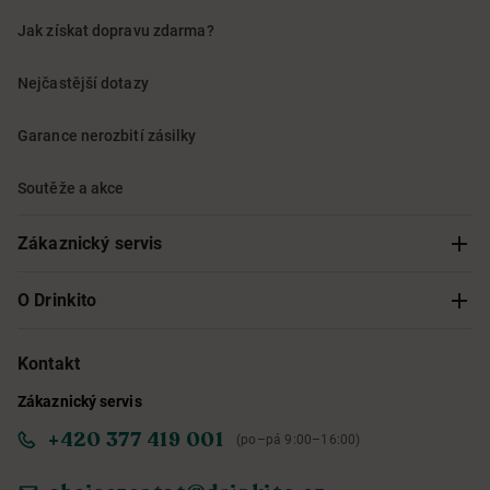
Jak získat dopravu zdarma?
Nejčastější dotazy
Garance nerozbití zásilky
Soutěže a akce
Zákaznický servis
Sledování objednávky
O Drinkito
Možnosti doručení a platby
O nás
Kontakt
Zákaznický servis
Obchodní podmínky
Informace o přístupnosti služby
+420 377 419 001
(po–pá 9:00–16:00)
Ochrana osobních údajů
Objevte naše novinky