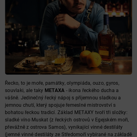
Řecko, to je moře, památky, olympiáda, ouzo, gyros,
souvlaki, ale taky
METAXA
- ikona řeckého ducha a
vášně. Jedinečný řecký nápoj s příjemnou sladkou a
jemnou chutí, který spojuje řemeslné mistrovství s
bohatou řeckou tradicí. Základ METAXY tvoří tři složky:
sladké víno Muskat (z řeckých ostrovů v Egejském moři,
převážně z ostrova Samos), vynikající vinné destiláty
(jemné vinné destiláty ze Středomoří vybírané na základě