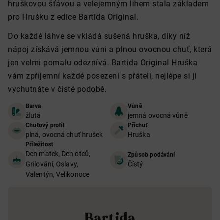
hruškovou šťávou a velejemným lihem stala základem
pro Hrušku z edice Bartida Original.
Do každé láhve se vkládá sušená hruška, díky níž
nápoj získává jemnou vůni a plnou ovocnou chuť, která
jen velmi pomalu odeznívá. Bartida Original Hruška
vám zpříjemní každé posezení s přáteli, nejlépe si ji
vychutnáte v čisté podobě.
Barva
Vůně
žlutá
jemná ovocná vůně
Chuťový profil
Příchuť
plná, ovocná chuť hrušek
Hruška
Příležitost
Den matek, Den otců,
Způsob podávání
Grilování, Oslavy,
Čístý
Valentýn, Velikonoce
Bartida