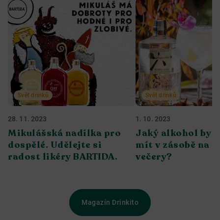
Svět drinků
Svět drinků
28. 11. 2023
1. 10. 2023
Mikulášská nadílka pro
Jaký alkohol bys
dospělé. Udělejte si
mít v zásobě na 
radost likéry BARTIDA.
večery?
Magazín Drinkito