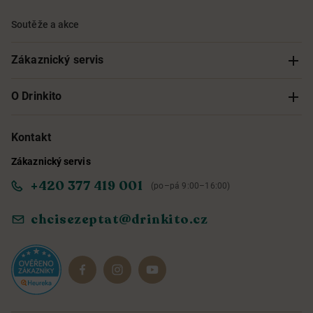
Soutěže a akce
Zákaznický servis
Sledování objednávky
O Drinkito
Možnosti doručení a platby
O nás
Kontakt
Zákaznický servis
Obchodní podmínky
Informace o přístupnosti služby
+420 377 419 001
(po–pá 9:00–16:00)
Ochrana osobních údajů
Objevte naše novinky
chcisezeptat@drinkito.cz
Reklamace a vrácení
Magazín
Dárkové sady