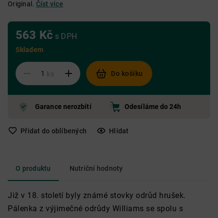
Original.
Číst více
563 Kč
s DPH
Skladem
Do košíku
ks
Garance nerozbití
Odesíláme do 24h
Přidat do oblíbených
Hlídat
O produktu
Nutriční hodnoty
Již v 18. století byly známé stovky odrůd hrušek.
Pálenka z výjimečné odrůdy Williams se spolu s