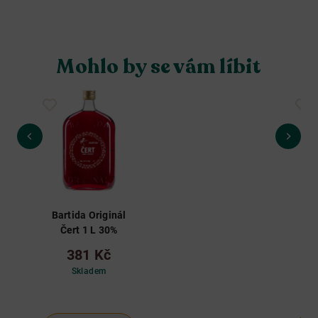
Mohlo by se vám líbit
Bartida Originál
Ba
Čert 1 L 30%
Ze
381 Kč
Skladem