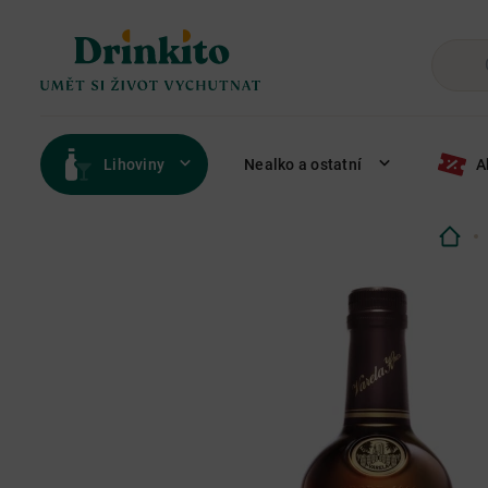
Lihoviny
Nealko a ostatní
A