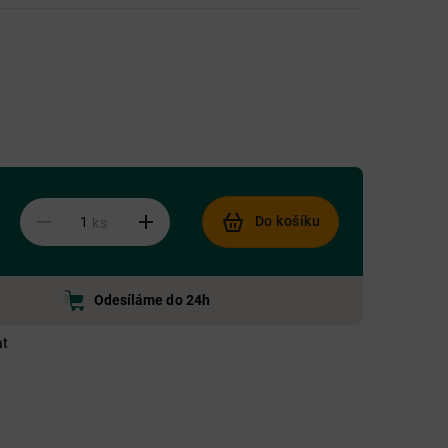
Do košíku
ks
Odesíláme do 24h
at