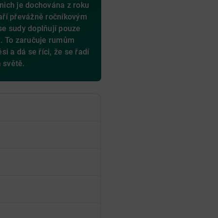
 nich je dochována z roku
aří převážně ročníkovým
e sudy doplňují pouze
u. To zaručuje rumům
i a dá se říci, že se řadí
 světě.