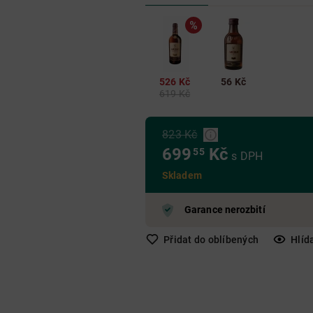
Nad 650 Kč
Do 250 Kč
250 Kč - 650 Kč
Nad 650 Kč
Nad 650 Kč
526 Kč
56 Kč
619 Kč
823 Kč
699
Kč
55
s DPH
Skladem
Garance nerozbití
Přidat do oblíbených
Hlíd