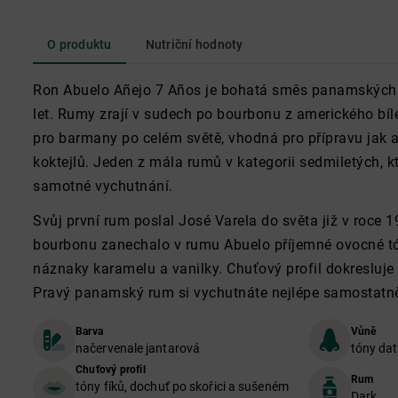
O produktu
Nutriční hodnoty
Ron Abuelo Añejo 7 Años je bohatá směs panamských 
let. Rumy zrají v sudech po bourbonu z amerického bíl
pro barmany po celém světě, vhodná pro přípravu jak ap
koktejlů. Jeden z mála rumů v kategorii sedmiletých, kt
samotné vychutnání.
Svůj první rum poslal José Varela do světa již v roce 1
bourbonu zanechalo v rumu Abuelo příjemné ovocné tó
náznaky karamelu a vanilky. Chuťový profil dokresluje 
Pravý panamský rum si vychutnáte nejlépe samostatn
Barva
Vůně
načervenale jantarová
tóny datl
Chuťový profil
Rum
tóny fíků, dochuť po skořici a sušeném
Dark