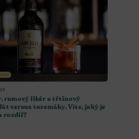
rinků
023
 rumový likér a třtinový
lát versus tuzemáky. Víte, jaký je
h rozdíl?