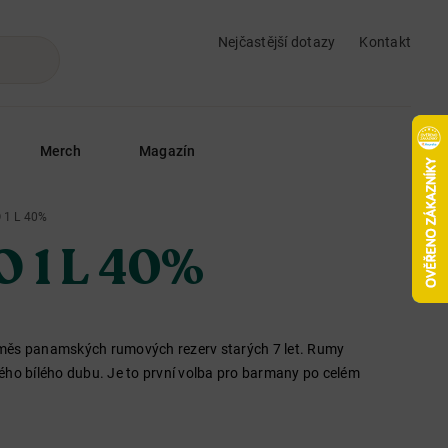
Nejčastější dotazy
Kontakt
Merch
Magazín
 1 L 40%
O 1 L 40%
směs panamských rumových rezerv starých 7 let. Rumy
ého bílého dubu. Je to první volba pro barmany po celém