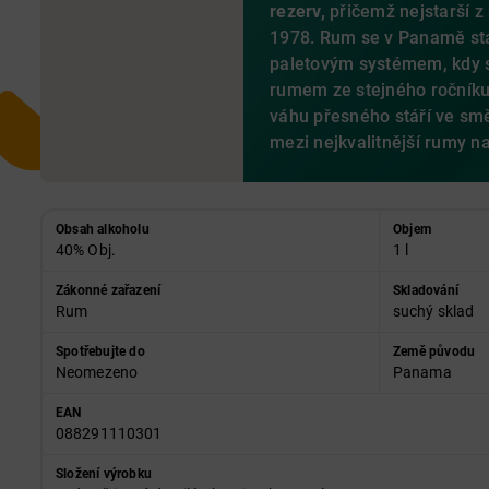
rezerv,
přičemž nejstarší z
1978. Rum se v Panamě st
paletovým systémem, kdy s
rumem ze stejného ročník
váhu přesného stáří ve směs
mezi nejkvalitnější rumy na
Obsah alkoholu
Objem
40% Obj.
1 l
Zákonné zařazení
Skladování
Rum
suchý sklad
Spotřebujte do
Země původu
Neomezeno
Panama
EAN
088291110301
Složení výrobku