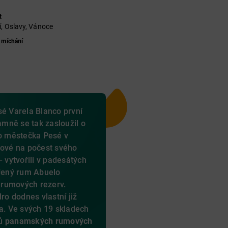
t
í, Oslavy, Vánoce
 míchání
sé Varela Blanco první
mně se tak zasloužil o
lo městečka Pesé v
nové na počest svého
– vytvořili v padesátých
ařený rum Abuelo
 rumových rezerv.
dro dodnes vlastní již
la. Ve svých 19 skladech
ů
panamských rumových