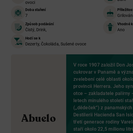
ovoci
Doba staření
Příležitos
7
Grilován
Způsob podávání
Vhodné k
Čístý, Drink,
Ano
Hodí se k
Dezerty, Čokoláda, Sušené ovoce
V roce 1907 založil Don Jo
cukrovar v Panamě a význa
zvelebení celé oblasti oko
provincii Herrera. Jeho sy
otce – zakladatele palírny 
letech minulého století st
(„dědeček“) z panamských
Abuelo
Destilerii Hacienda San Isi
třetí generace rodiny Vare
staří okolo 22,5 milionu litr