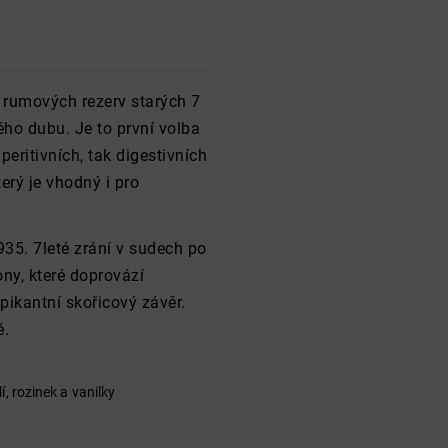
rumových rezerv starých 7
ého dubu. Je to první volba
eritivních, tak digestivních
erý je vhodný i pro
935. 7leté zrání v sudech po
ny, které doprovází
pikantní skořicový závěr.
ě.
í, rozinek a vanilky