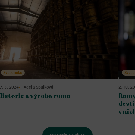
Svět drinků
Svět d
7. 3. 2024
Adéla Špulková
2. 10. 2
Historie a výroba rumu
Rumy,
desti
v nic