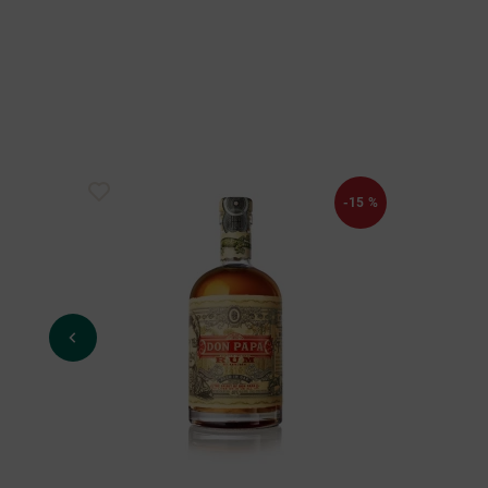
-15 %