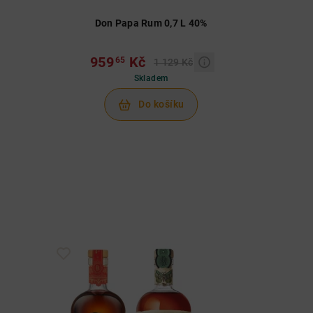
Don Papa Rum 0,7 L 40%
959
Kč
65
1 129 Kč
Skladem
Do košíku