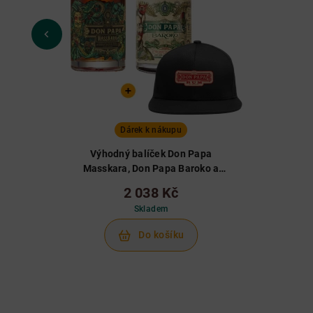
Dárek k nákupu
Výhodný balíček Don Papa
Masskara, Don Papa Baroko a
kšiltovka
2 038 Kč
Skladem
Do košíku