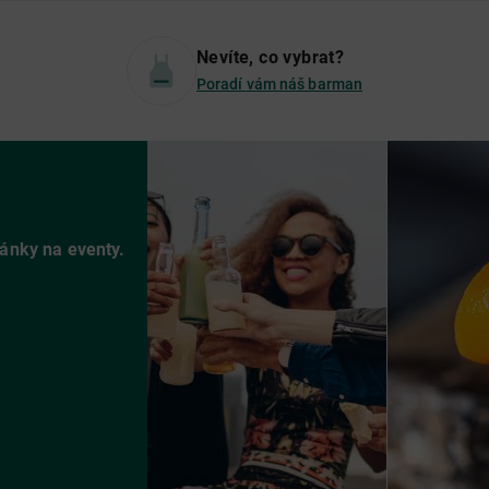
Nevíte, co vybrat?
Poradí vám náš barman
vánky na eventy.