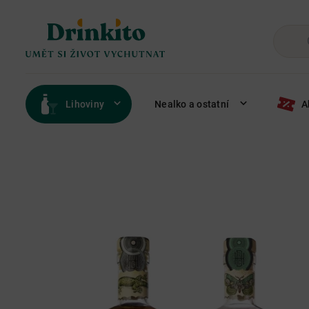
Lihoviny
Nealko a ostatní
A