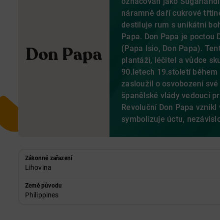
označován jako Sugarlandia
náramně daří cukrové třtin
destiluje rum s unikátní bo
Papa. Don Papa je poctou 
Don Papa
(Papa Isio, Don Papa). Ten
plantáži, léčitel a vůdce s
90.letech 19.století během 
zasloužil o osvobození sv
španělské vlády vedoucí prá
Revoluční Don Papa vznikl 
symbolizuje úctu, nezávisl
Zákonné zařazení
Lihovina
Země původu
Philippines