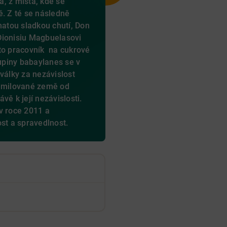
, z místa, kde se
ě. Z té se následně
hatou sladkou chutí, Don
Dionisiu Magbuelasovi
to pracovník na cukrové
kupiny babaylanes se v
války za nezávislost
é milované země od
vě k její nezávislosti.
v roce 2011 a
ost a spravedlnost.