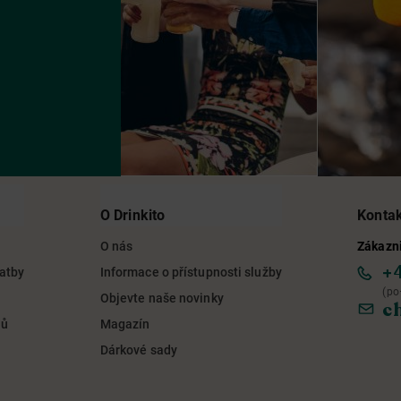
O Drinkito
Konta
O nás
Zákazni
+
latby
Informace o přístupnosti služby
(po
Objevte naše novinky
c
jů
Magazín
Dárkové sady