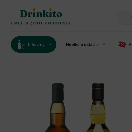
Lihoviny
Nealko a ostatní
A