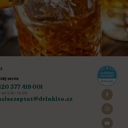
kt
cký servis
420 377 419 001
–pá 9:00–16:00)
hcisezeptat@drinkito.cz