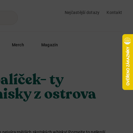
Nejčastější dotazy
Kontakt
Merch
Magazín
líček- ty
hisky z ostrova
h nejvýraznějších skotských whisky! Poznejte to nejlepší,