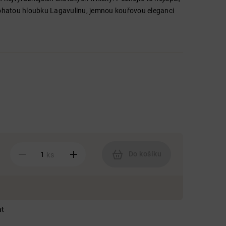
bohatou hloubku Lagavulinu, jemnou kouřovou eleganci
Do košíku
ks
at