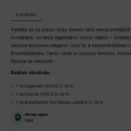
O produktu
Vydejte se na ostrov Islay, domov těch nejvýraznějšíc
to nejlepší, co tento legendární ostrov nabízí – bohat
jemnou kouřovou eleganci Caol Ily a nezaměnitelnou c
Bruichladdichu. Tento výběr je oslavou řemesla, tradice
Nechte se okouzlit!
Balíček obsahuje:
1 ks Lagavulin 16YO 0,7L 43 %
1 ks Caol Ila 12YO 0,7L 43 %
1 ks Bruichladich The Classic Laddie 0,7L 50 %
Whisky region
Islay