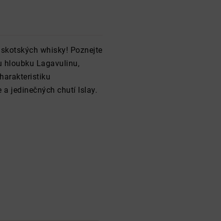
h skotských whisky! Poznejte
ou hloubku Lagavulinu,
harakteristiku
 a jedinečných chutí Islay.