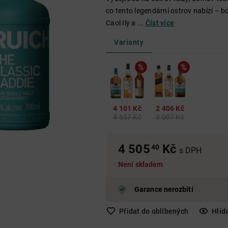
Nad 650 Kč
Do 250 Kč
250 Kč - 650 Kč
co tento legendární ostrov nabízí – 
Nad 650 Kč
Caol Ily a ...
Číst více
Nad 650 Kč
Varianty
4 101 Kč
2 406 Kč
4 557 Kč
3 007 Kč
4 505
Kč
40
s DPH
Není skladem
Garance nerozbití
Přidat do oblíbených
Hlíd