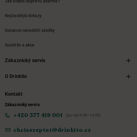
Jak získat dopravu zdarma?
Nejčastější dotazy
Garance nerozbití zásilky
Soutěže a akce
Zákaznický servis
Sledování objednávky
O Drinkito
Možnosti doručení a platby
O nás
Kontakt
Zákaznický servis
Obchodní podmínky
Informace o přístupnosti služby
+420 377 419 001
(po–pá 9:00–16:00)
Ochrana osobních údajů
Objevte naše novinky
chcisezeptat@drinkito.cz
Reklamace a vrácení
Magazín