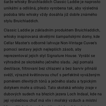
šarže whisky Bruichladdich Classic Laddie je naprosto
unikátní a odlišná, přesto vyrobena tak, aby výsledná
podoba této whisky vždy dosáhla již dobře známého
stylu Bruichladdich.
Classic Laddie je základním produktem Bruichladdich,
whisky inspirovaná skvělými šampaňskými domy, kde
Cellar Master's odborně lahvuje Non-Vintage Cuvee's
pomocí sestavy jejich nejlepších zásob, aby
reprezentoval jejich styl Signature House. Vyrábí se
výhradně ze skotského ječného sladu. Její pomalá
destilace, filtrovaní bez chlazení a bez barviv přináší
svěží, výrazně květinovou chuť s perfektně vyváženým
poměrem dřevitých tónů a ječného sladu a typickým
dotykem moře a citrusů. Tato skotská whisky zraje v
dubových sudech na březích jezera Loch Indaal, kde na
její výslednou chuť má vliv i mořský vzduch a místní