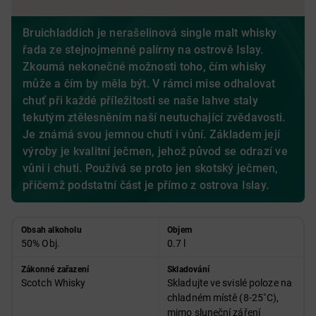
Bruichladdich je nerašelinová single malt whisky
řada ze stejnojmenné palírny na ostrově Islay.
Zkoumá nekonečné možnosti toho, čím whisky
může a čím by měla být. V rámci mise odhalovat
chuť při každé příležitosti se naše lahve staly
tekutým ztělesněním naší neutuchající zvědavosti.
Je známá svou jemnou chutí i vůní. Základem její
výroby je kvalitní ječmen, jehož původ se odrazí ve
vůni i chuti. Používá se proto jen skotský ječmen,
přičemž podstatní část je přímo z ostrova Islay.
Obsah alkoholu
Objem
50% Obj.
0.7 l
Zákonné zařazení
Skladování
Scotch Whisky
Skladujte ve svislé poloze na
chladném místě (8-25˚C),
mimo sluneční záření