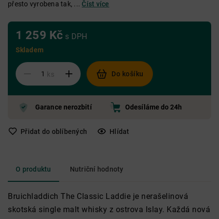
přesto vyrobena tak, ...
Číst více
1 259 Kč
s DPH
Skladem
Do košíku
ks
Garance nerozbití
Odesíláme do 24h
Přidat do oblíbených
Hlídat
O produktu
Nutriční hodnoty
Bruichladdich The Classic Laddie je nerašelinová
skotská single malt whisky z ostrova Islay. Každá nová