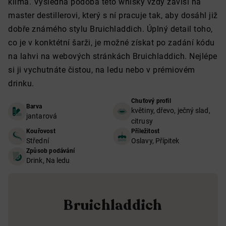
klima. Výsledná podoba této whisky vždy závisí na
master destillerovi, který s ní pracuje tak, aby dosáhl již
dobře známého stylu Bruichladdich. Úplný detail toho,
co je v konktétní šarži, je možné získat po zadání kódu
na lahvi na webových stránkách Bruichladdich. Nejlépe
si ji vychutnáte čistou, na ledu nebo v prémiovém
drinku.
Chuťový profil
Barva
květiny, dřevo, ječný slad,
jantarová
citrusy
Kouřovost
Příležitost
Střední
Oslavy, Přípitek
Způsob podávání
Drink, Na ledu
Bruichladdich