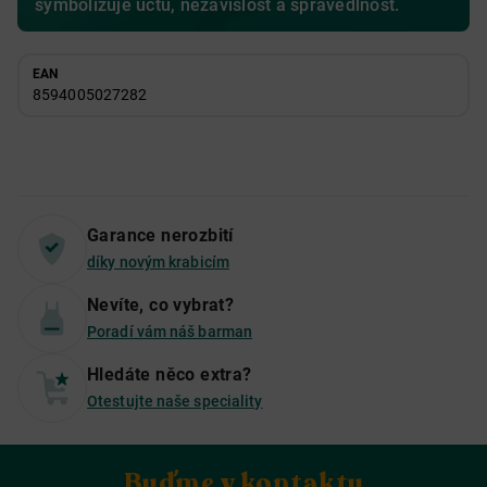
symbolizuje úctu, nezávislost a spravedlnost.
EAN
8594005027282
Garance nerozbití
díky novým krabicím
Nevíte, co vybrat?
Poradí vám náš barman
Hledáte něco extra?
Otestujte naše speciality
Buďme v kontaktu