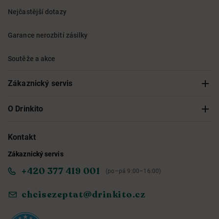
Nejčastější dotazy
Garance nerozbití zásilky
Soutěže a akce
Zákaznický servis
Sledování objednávky
O Drinkito
Možnosti doručení a platby
O nás
Kontakt
Zákaznický servis
Obchodní podmínky
Informace o přístupnosti služby
+420 377 419 001
(po–pá 9:00–16:00)
Ochrana osobních údajů
Objevte naše novinky
chcisezeptat@drinkito.cz
Reklamace a vrácení
Magazín