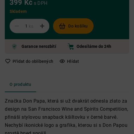
399 Kč
s DPH
Skladem
Do košíku
ks
Garance nerozbití
Odesíláme do 24h
Přidat do oblíbených
Hlídat
O produktu
Značka Don Papa, která si už dvakrát odnesla zlato za
design na San Francisco Wine and Spirits Competition,
přináší stylovou snapback kšiltovku v černé barvě.
Nechybí ikonické logo a grafika, kterou si s Don Papou
prostě hned spojíš.