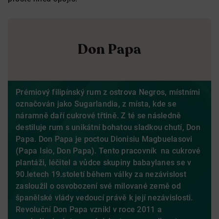
Don Papa
Prémiový filipínský rum z ostrova Negros, místními
označován jako Sugarlandia, z místa, kde se
náramně daří cukrové třtině. Z té se následně
destiluje rum s unikátní bohatou sladkou chutí, Don
Papa. Don Papa je poctou Dionisiu Magbuelasovi
(Papa Isio, Don Papa). Tento pracovník na cukrové
plantáži, léčitel a vůdce skupiny babaylanes se v
90.letech 19.století během války za nezávislost
zasloužil o osvobození své milované země od
španělské vlády vedoucí právě k její nezávislosti.
Revoluční Don Papa vznikl v roce 2011 a