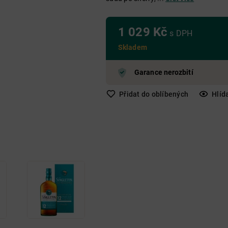
Nad 650 Kč
Do 250 Kč
250 Kč - 650 Kč
Nad 650 Kč
Nad 650 Kč
1 029 Kč
s DPH
Skladem
Garance nerozbití
Přidat do oblíbených
Hlíd