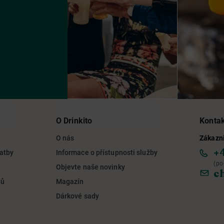
O Drinkito
Konta
O nás
Zákazni
+
latby
Informace o přístupnosti služby
(po
Objevte naše novinky
c
jů
Magazín
Dárkové sady