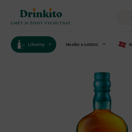
Lihoviny
Nealko a ostatní
A