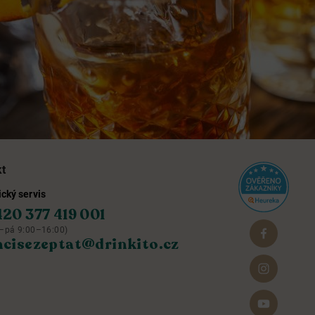
kt
cký servis
420 377 419 001
–pá 9:00–16:00)
hcisezeptat@drinkito.cz