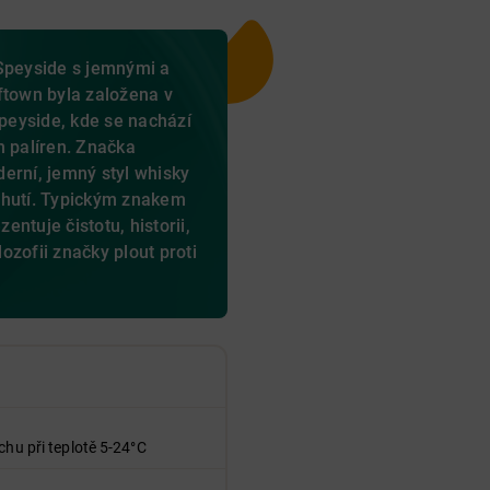
 Speyside s jemnými a
ftown byla založena v
Speyside, kde se nachází
h palíren. Značka
erní, jemný styl whisky
chutí. Typickým znakem
zentuje čistotu, historii,
lozofii značky plout proti
chu při teplotě 5-24°C