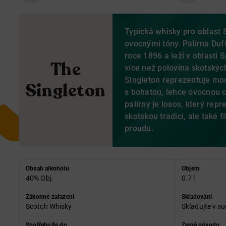
Typická whisky pro oblast
ovocnými tóny. Palírna Duf
roce 1896 a leží v oblasti 
The
více než polovina skotskýc
Singleton reprezentuje mod
Singleton
s bohatou, lehce ovocnou 
palírny je losos, který repre
skotskou tradici, ale také fi
proudu.
Obsah alkoholu
Objem
40% Obj.
0.7 l
Zákonné zařazení
Skladování
Scotch Whisky
Skladujte v su
Spotřebujte do
Země původu