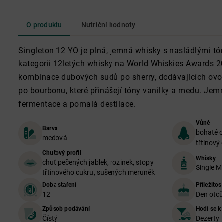
O produktu
Nutriční hodnoty
Singleton 12 YO je plná, jemná whisky s nasládlými tó
kategorii 12letých whisky na World Whiskies Awards 2
kombinace dubových sudů po sherry, dodávajících ovo
po bourbonu, které přinášejí tóny vanilky a medu. Je
fermentace a pomalá destilace.
Vůně
Barva
bohaté o
medová
třtinový
Chuťový profil
Whisky
chuť pečených jablek, rozinek, stopy
Single M
třtinového cukru, sušených meruněk
Doba staření
Příležitos
12
Den otců
Způsob podávání
Hodí se k
Čístý
Dezerty