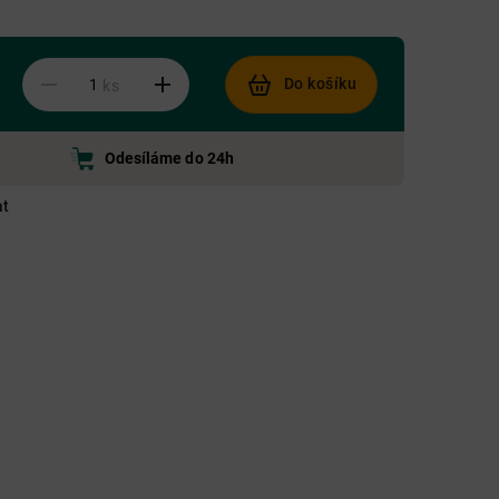
Do košíku
ks
Odesíláme do 24h
at