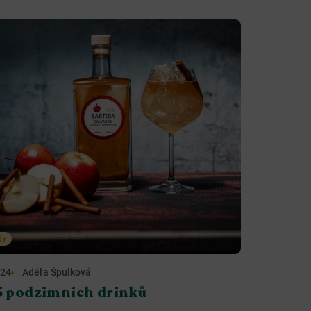
ty
024
Adéla Špulková
5 podzimních drinků