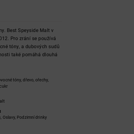
ny. Best Speyside Malt v
012. Pro zrání se používá
cné tóny, a dubových sudů
mnosti také pomáhá dlouhá
vocné tóny, dřevo, ořechy,
 cukr
alt
t
, Oslavy, Podzimní drinky