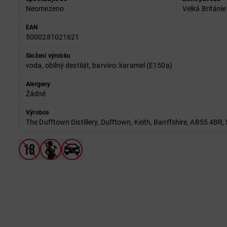
Neomezeno
Velká Británie
EAN
5000281021621
Složení výrobku
voda, obilný destilát, barvivo: karamel (E150a)
Alergeny
Žádné
Výrobce
The Dufftown Distillery, Dufftown, Keith, Banffshire, AB55 4BR,