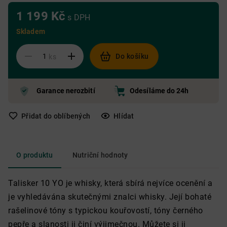
1 199 Kč
s DPH
Skladem
Do košíku
ks
Garance nerozbití
Odesíláme do 24h
Přidat do oblíbených
Hlídat
O produktu
Nutriční hodnoty
Talisker 10 YO je whisky, která sbírá nejvíce ocenění a
je vyhledávána skutečnými znalci whisky. Její bohaté
rašelinové tóny s typickou kouřovostí, tóny černého
pepře a slanosti ji činí výjimečnou. Můžete si ji