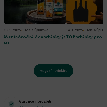
20. 3. 2025
Adéla Špulková
14. 1. 2025
Adéla Špulk
Mezinárodní den whisky je
TOP whisky pro r
tu
Magazín Drinkito
Garance nerozbití