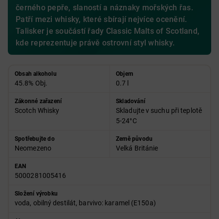
černého pepře, slaností a náznaky mořských řas.
Patří mezi whisky, které sbírají nejvíce ocenění.
Talisker je součástí řady Classic Malts of Scotland,
kde reprezentuje právě ostrovní styl whisky.
Obsah alkoholu
Objem
45.8% Obj.
0.7 l
Zákonné zařazení
Skladování
Scotch Whisky
Skladujte v suchu při teplotě
5-24°C
Spotřebujte do
Země původu
Neomezeno
Velká Británie
EAN
5000281005416
Složení výrobku
voda, obilný destilát, barvivo: karamel (E150a)