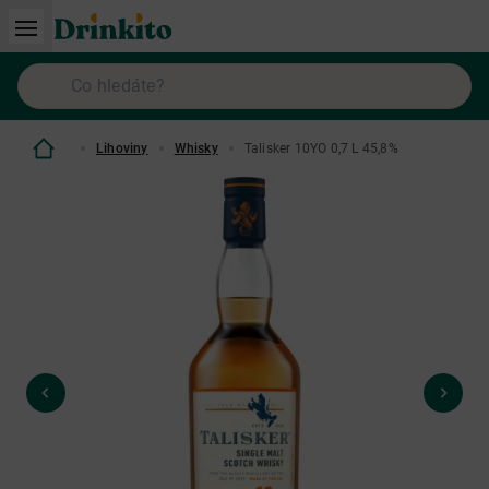
Lihoviny
Whisky
Talisker 10YO 0,7 L 45,8%