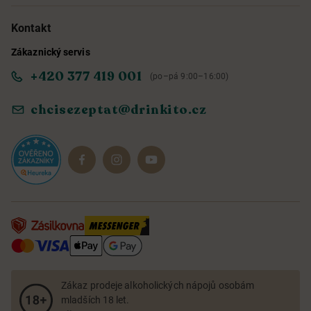
Možnosti doručení a platby
O nás
Kontakt
Zákaznický servis
Obchodní podmínky
Informace o přístupnosti služby
+420 377 419 001
(po–pá 9:00–16:00)
Ochrana osobních údajů
Objevte naše novinky
chcisezeptat@drinkito.cz
Reklamace a vrácení
Magazín
Dárkové sady
Zákaz prodeje alkoholických nápojů osobám
mladších 18 let.