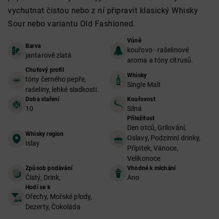
vychutnat čistou nebo z ní připravit klasický Whisky
Sour nebo variantu Old Fashioned.
Vůně
Barva
kouřovo - rašelinové
jantarově zlatá
aroma a tóny citrusů.
Chuťový profil
Whisky
tóny černého pepře,
Single Malt
rašeliny, lehké sladkosti.
Doba staření
Kouřovost
10
Silná
Příležitost
Den otců, Grilování,
Whisky region
Oslavy, Podzimní drinky,
Islay
Přípitek, Vánoce,
Velikonoce
Způsob podávání
Vhodné k míchání
Čístý, Drink,
Ano
Hodí se k
Ořechy, Mořské plody,
Dezerty, Čokoláda