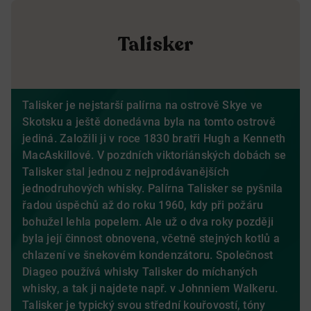
Talisker
Talisker je nejstarší palírna na ostrově Skye ve
Skotsku a ještě donedávna byla na tomto ostrově
jediná. Založili ji v roce 1830 bratři Hugh a Kenneth
MacAskillové. V pozdních viktoriánských dobách se
Talisker stal jednou z nejprodávanějších
jednodruhových whisky. Palírna Talisker se pyšnila
řadou úspěchů až do roku 1960, kdy při požáru
bohužel lehla popelem. Ale už o dva roky později
byla její činnost obnovena, včetně stejných kotlů a
chlazení ve šnekovém kondenzátoru. Společnost
Diageo používá whisky Talisker do míchaných
whisky, a tak ji najdete např. v Johnniem Walkeru.
Talisker je typický svou střední kouřovostí, tóny