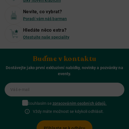
díky novým krabicím
Nevíte, co vybrat?
Poradí vám náš barman
Hledáte něco extra?
Otestujte naše speciality
Buďme v kontaktu
Dostávejte jako první exkluzivní nabídky, novinky a pozvánky na
eventy.
Váš e-mail
Souhlasím se
zpracováním osobních údajů.
Vždy máte možnost se kdykoli odhlásit.
Přihlaste se k odběru