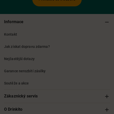
Informace
Kontakt
Jak získat dopravu zdarma?
Nejčastější dotazy
Garance nerozbití zásilky
Soutěže a akce
Zákaznický servis
Sledování objednávky
O Drinkito