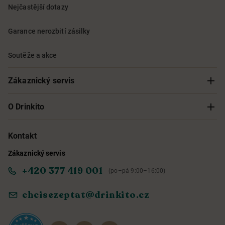
Nejčastější dotazy
Garance nerozbití zásilky
Soutěže a akce
Zákaznický servis
Sledování objednávky
O Drinkito
Možnosti doručení a platby
O nás
Kontakt
Zákaznický servis
Obchodní podmínky
Informace o přístupnosti služby
+420 377 419 001
(po–pá 9:00–16:00)
Ochrana osobních údajů
Objevte naše novinky
chcisezeptat@drinkito.cz
Reklamace a vrácení
Magazín