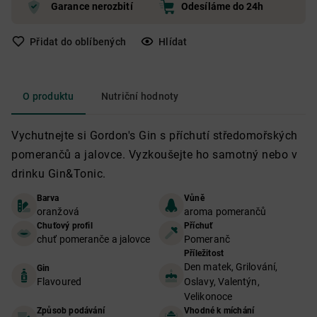
Garance nerozbití
Odesíláme do 24h
Přidat do oblíbených
Hlídat
O produktu
Nutriční hodnoty
Vychutnejte si Gordon's Gin s příchutí středomořských
pomerančů a jalovce. Vyzkoušejte ho samotný nebo v
drinku Gin&Tonic.
Barva
Vůně
oranžová
aroma pomerančů
Chuťový profil
Příchuť
chuť pomeranče a jalovce
Pomeranč
Příležitost
Den matek, Grilování,
Gin
Flavoured
Oslavy, Valentýn,
Velikonoce
Způsob podávání
Vhodné k míchání