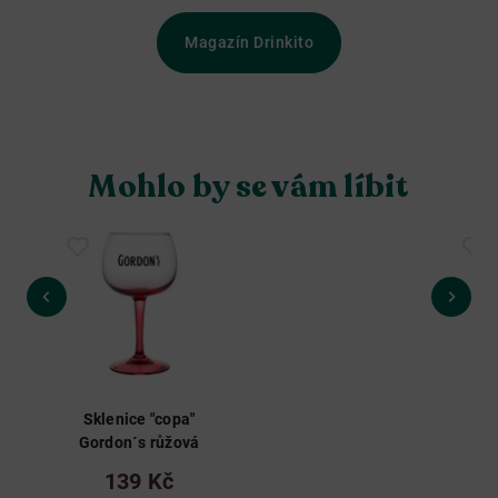
Magazín Drinkito
Mohlo by se vám líbit
Sklenice "copa"
Sk
Gordon´s růžová
Go
139 Kč