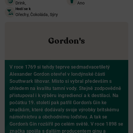
Drink,
Ano
Hodí se k
Ořechy, Čokoláda, Sýry
Gordon's
V roce 1769 si tehdy teprve sedmadvacetiletý
Alexander Gordon otevřel v londýnské části
Southwark lihovar. Místo si vybral především s
ohledem na kvalitu tamní vody. Stejně zodpovědně
přistupoval i k výběru ingrediencí a k destilaci. Na
počátku 19. století pak patřil Gordon’s Gin ke
značkám, které dodávaly svoje výrobky britskému
námořnictvu a obchodnímu loďstvu. A tak se
Gordon’s Gin rozšířil po celém světě. V roce 1898 se
značka spojila s dalším producentem ginu a