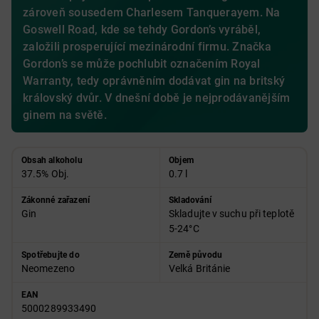
zároveň sousedem Charlesem Tanquerayem. Na
Goswell Road, kde se tehdy Gordon’s vyráběl,
založili prosperující mezinárodní firmu. Značka
Gordon’s se může pochlubit označením Royal
Warranty, tedy oprávněním dodávat gin na britský
královský dvůr. V dnešní době je nejprodávanějším
ginem na světě.
Obsah alkoholu
Objem
37.5% Obj.
0.7 l
Zákonné zařazení
Skladování
Gin
Skladujte v suchu při teplotě
5-24°C
Spotřebujte do
Země původu
Neomezeno
Velká Británie
EAN
5000289933490