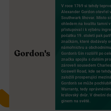
V roce 1769 si tehdy teprv
Alexander Gordon otevřel v
Southwark lihovar. Místo s
ohledem na kvalitu tamní 
přistupoval i k výběru ingre
počátku 19. století pak patř
značkám, které dodávaly s
námořnictvu a obchodnímu 
Gordon's
Gordon’s Gin rozšířil po ce
značka spojila s dalším pr
zároveň sousedem Charle
Goswell Road, kde se tehdy
založili prosperující mezin
Gordon’s se může pochlubi
Warranty, tedy oprávněním 
královský dvůr. V dnešní d
ginem na světě.