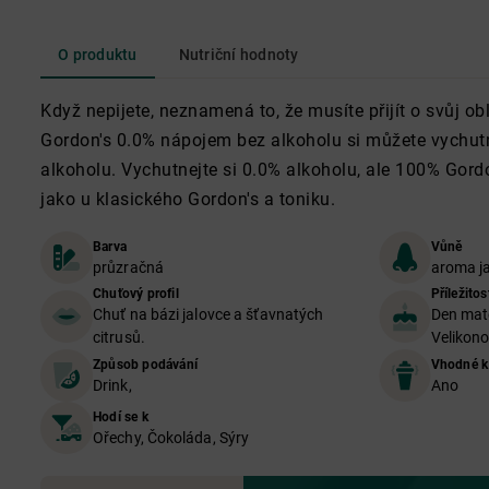
O produktu
Nutriční hodnoty
Když nepijete, neznamená to, že musíte přijít o svůj o
Gordon's 0.0% nápojem bez alkoholu si můžete vychutn
alkoholu. Vychutnejte si 0.0% alkoholu, ale 100% Gordo
jako u klasického Gordon's a toniku.
Barva
Vůně
průzračná
aroma ja
Chuťový profil
Příležitos
Chuť na bázi jalovce a šťavnatých
Den mate
citrusů.
Velikon
Způsob podávání
Vhodné k
Drink,
Ano
Hodí se k
Ořechy, Čokoláda, Sýry