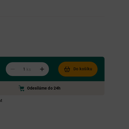
Do košíku
ks
Odesíláme do 24h
at