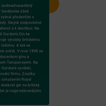
e sedmadvacetiletý
 londýnské části
i vybral především s
vody. Stejně zodpovědně
diencí a k destilaci. Na
il Gordon’s Gin ke
voje výrobky britskému
loďstvu. A tak se
lém světě. V roce 1898 se
oducentem ginu a
sem Tanquerayem. Na
 Gordon’s vyráběl,
árodní firmu. Značka
t označením Royal
dodávat gin na britský
obě je nejprodávanějším