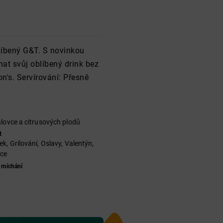
blíbený G&T. S novinkou
at svůj oblíbený drink bez
n's. Servírování: Přesně
lovce a citrusových plodů
t
k, Grilování, Oslavy, Valentýn,
oce
 míchání