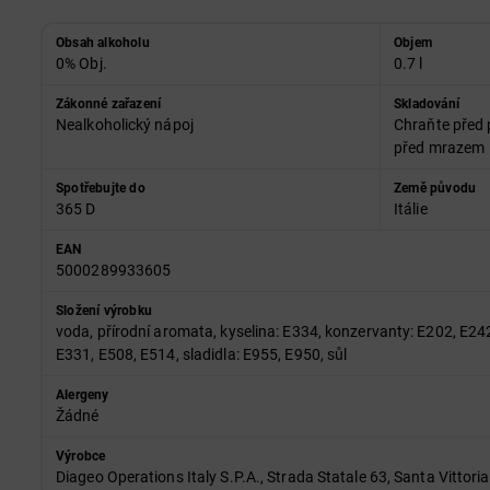
Obsah alkoholu
Objem
0% Obj.
0.7 l
Zákonné zařazení
Skladování
Nealkoholický nápoj
Chraňte před 
před mrazem
Spotřebujte do
Země původu
365 D
Itálie
EAN
5000289933605
Složení výrobku
voda, přírodní aromata, kyselina: E334, konzervanty: E202, E242
E331, E508, E514, sladidla: E955, E950, sůl
Alergeny
Žádné
Výrobce
Diageo Operations Italy S.P.A., Strada Statale 63, Santa Vittoria d