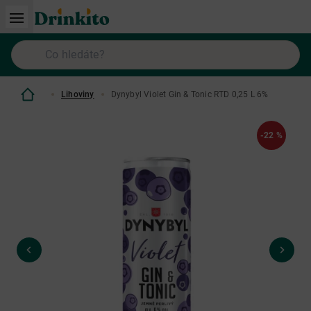
Lihoviny
Dynybyl Violet Gin & Tonic RTD 0,25 L 6%
-22 %