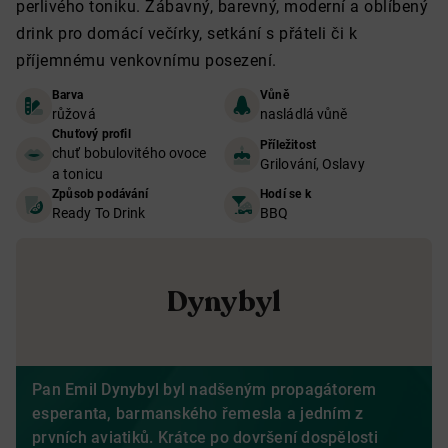
perlivého toniku. Zábavný, barevný, moderní a oblíbený
drink pro domácí večírky, setkání s přáteli či k
příjemnému venkovnímu posezení.
Barva
Vůně
růžová
nasládlá vůně
Chuťový profil
Příležitost
chuť bobulovitého ovoce
Grilování, Oslavy
a tonicu
Způsob podávání
Hodí se k
Ready To Drink
BBQ
Dynybyl
Pan Emil Dynybyl byl nadšeným propagátorem
esperanta, barmanského řemesla a jedním z
prvních aviatiků. Krátce po dovršení dospělosti