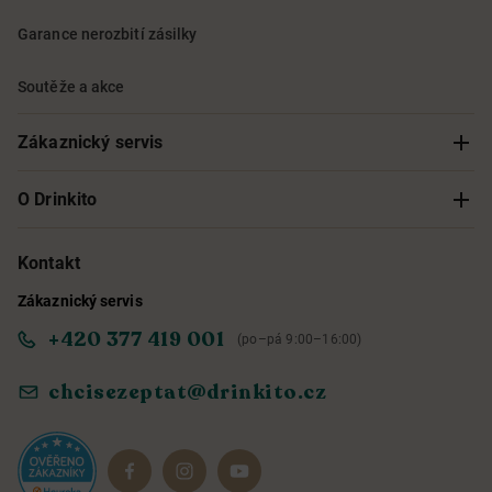
Garance nerozbití zásilky
Soutěže a akce
Zákaznický servis
Sledování objednávky
O Drinkito
Možnosti doručení a platby
O nás
Kontakt
Zákaznický servis
Obchodní podmínky
Informace o přístupnosti služby
+420 377 419 001
(po–pá 9:00–16:00)
Ochrana osobních údajů
Objevte naše novinky
chcisezeptat@drinkito.cz
Reklamace a vrácení
Magazín
Dárkové sady