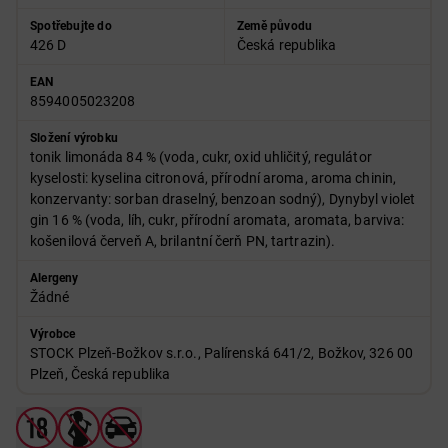
Spotřebujte do
Země původu
426 D
Česká republika
EAN
8594005023208
Složení výrobku
tonik limonáda 84 % (voda, cukr, oxid uhličitý, regulátor
kyselosti: kyselina citronová, přírodní aroma, aroma chinin,
konzervanty: sorban draselný, benzoan sodný), Dynybyl violet
gin 16 % (voda, líh, cukr, přírodní aromata, aromata, barviva:
košenilová červeň A, brilantní čerň PN, tartrazin).
Alergeny
Žádné
Výrobce
STOCK Plzeň-Božkov s.r.o., Palírenská 641/2, Božkov, 326 00
Plzeň, Česká republika