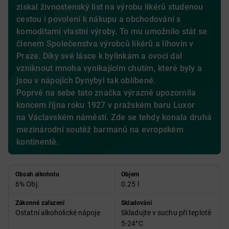
získal živnostenský list na výrobu likérů studenou
cestou i povolení k nákupu a obchodování s
komoditami vlastní výroby. To mu umožnilo stát se
členem Společenstva výrobců likérů a lihovin v
Praze. Díky své lásce k bylinkám a ovoci dal
vzniknout mnoha vynikajícím chutím, které byly a
jsou v nápojích Dynybyl tak oblíbené.
Poprvé na sebe tato značka výrazně upozornila
koncem října roku 1927 v pražském baru Luxor
na Václavském náměstí. Zde se tehdy konala druhá
mezinárodní soutěž barmanů na evropském
kontinentě.
Obsah alkoholu
Objem
6% Obj.
0.25 l
Zákonné zařazení
Skladování
Ostatní alkoholické nápoje
Skladujte v suchu při teplotě
5-24°C