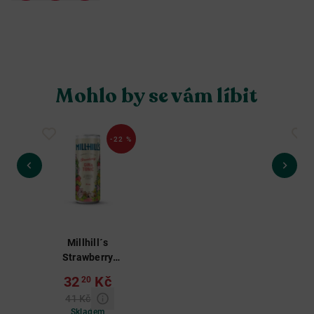
Mohlo by se vám líbit
-22 %
Millhill´s
Rep
Strawberry
R
Gin&Tonic RTD
32
Kč
20
0,25 L 6 %
41 Kč
Skladem