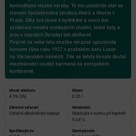
komoditami vlastní výroby. To mu umožnilo stát se
členem Společenstva výrobců likérů a lihovin v
Praze. Díky své lásce k bylinkám a ovoci dal
vzniknout mnoha vynikajícím chutím, které byly a
jsou v nápojích Dynybyl tak oblíbené.
Poprvé na sebe tato značka výrazně upozornila
koncem října roku 1927 v pražském baru Luxor
na Václavském náměstí. Zde se tehdy konala druhá
mezinárodní soutěž barmanů na evropském
kontinentě.
Obsah alkoholu
Objem
4.5% Obj.
0.25 l
Zákonné zařazení
Skladování
Ostatní alkoholické nápoje
Skladujte v suchu při teplotě
5-24°C
Spotřebujte do
Země původu