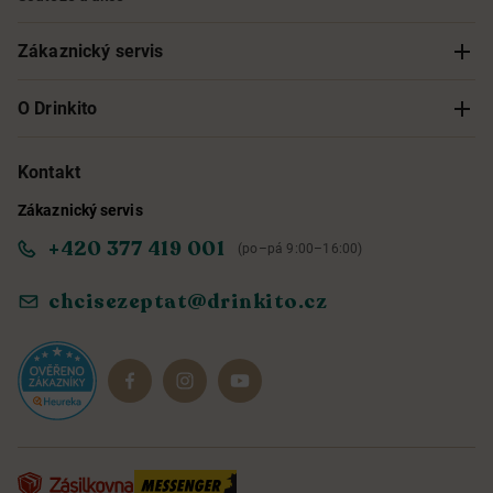
Zákaznický servis
Sledování objednávky
O Drinkito
Možnosti doručení a platby
O nás
Kontakt
Zákaznický servis
Obchodní podmínky
Informace o přístupnosti služby
+420 377 419 001
(po–pá 9:00–16:00)
Ochrana osobních údajů
Objevte naše novinky
chcisezeptat@drinkito.cz
Reklamace a vrácení
Magazín
Dárkové sady