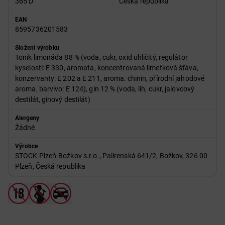
365 D
Česká republika
EAN
8595736201583
Složení výrobku
Tonik limonáda 88 % (voda, cukr, oxid uhličitý, regulátor
kyselosti: E 330, aromata, koncentrovaná limetková šťáva,
konzervanty: E 202 a E 211, aroma: chinin, přírodní jahodové
aroma, barvivo: E 124), gin 12 % (voda, líh, cukr, jalovcový
destilát, ginový destilát)
Alergeny
Žádné
Výrobce
STOCK Plzeň-Božkov s.r.o., Palírenská 641/2, Božkov, 326 00
Plzeň, Česká republika