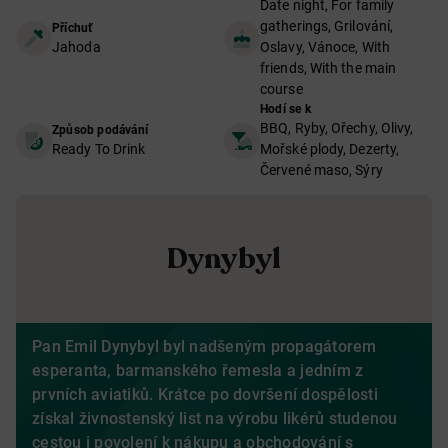
Date night, For family
gatherings, Grilování,
Příchuť
Jahoda
Oslavy, Vánoce, With
friends, With the main
course
Hodí se k
BBQ, Ryby, Ořechy, Olivy,
Způsob podávání
Ready To Drink
Mořské plody, Dezerty,
Červené maso, Sýry
Dynybyl
Pan Emil Dynybyl byl nadšeným propagátorem
esperanta, barmanského řemesla a jedním z
prvních aviatiků. Krátce po dovršení dospělosti
získal živnostenský list na výrobu likérů studenou
cestou i povolení k nákupu a obchodování s