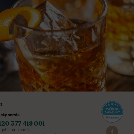
kt
cký servis
420 377 419 001
–pá 9:00–16:00)