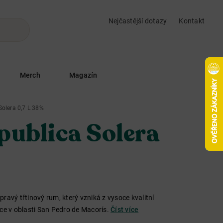
Nejčastější dotazy
Kontakt
Merch
Magazín
Solera 0,7 L 38%
publica Solera
ravý třtinový rum, který vzniká z vysoce kvalitní
ice v oblasti San Pedro de Macorís.
Číst více