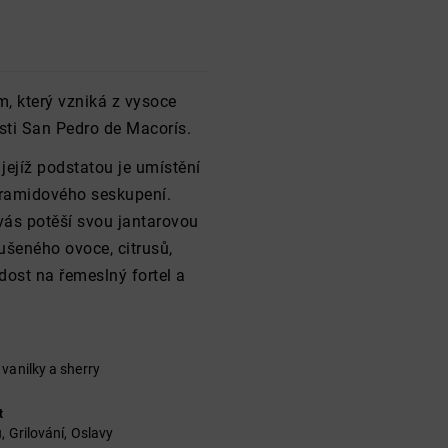
m, který vzniká z vysoce
asti San Pedro de Macorís.
jejíž podstatou je umístění
ramidového seskupení.
vás potěší svou jantarovou
ušeného ovoce, citrusů,
rdost na řemeslný fortel a
vanilky a sherry
t
, Grilování, Oslavy