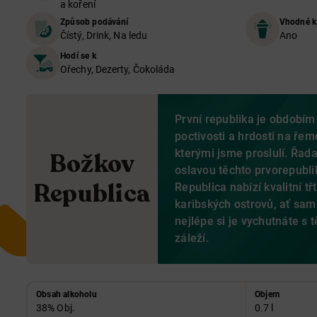
a koření
Způsob podávání
Vhodné k
Čístý, Drink, Na ledu
Ano
Hodí se k
Ořechy, Dezerty, Čokoláda
První republika je obdobím
poctivosti a hrdosti na řem
kterými jsme proslulí. Řad
Božkov
oslavou těchto prvorepubl
Republica
Republica nabízí kvalitní tř
karibských ostrovů, ať sa
nejlépe si je vychutnáte s 
záleží.
Obsah alkoholu
Objem
38% Obj.
0.7 l