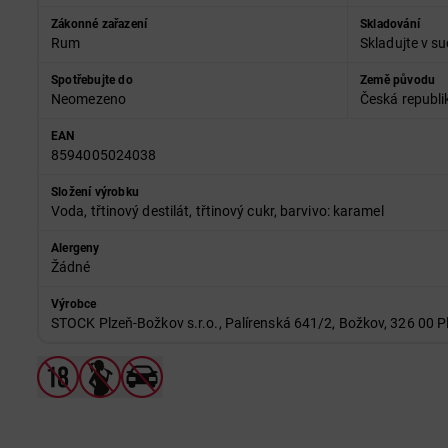
Zákonné zařazení
Skladování
Rum
Skladujte v su
Spotřebujte do
Země původu
Neomezeno
Česká republi
EAN
8594005024038
Složení výrobku
Voda, třtinový destilát, třtinový cukr, barvivo: karamel
Alergeny
Žádné
Výrobce
STOCK Plzeň-Božkov s.r.o., Palírenská 641/2, Božkov, 326 00 P