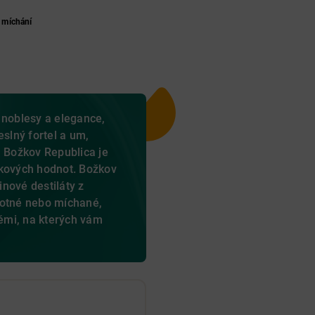
 míchání
 noblesy a elegance,
eslný fortel a um,
a Božkov Republica je
ikových hodnot. Božkov
tinové destiláty z
motné nebo míchané,
těmi, na kterých vám