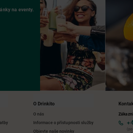
vánky na eventy.
O Drinkito
Konta
O nás
Zákazni
+
latby
Informace o přístupnosti služby
(po
Objevte naše novinky