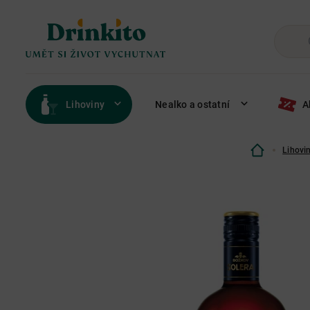
Lihoviny
Nealko a ostatní
A
Lihovi