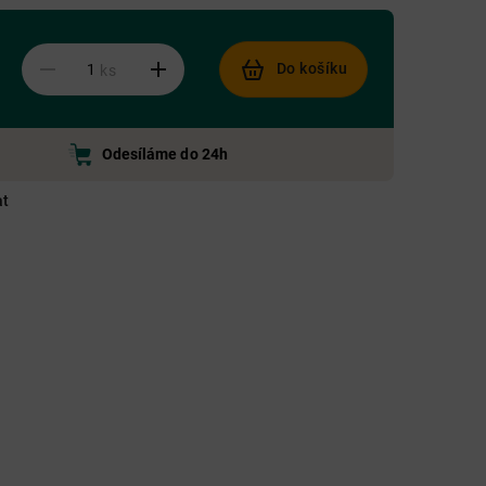
Do košíku
ks
Odesíláme do 24h
at