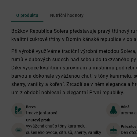
O produktu
Nutriční hodnoty
Božkov Republica Solera představuje pravý třtinový ru
kvalitní cukrové třtiny v Dominikánské republice v obl
Při výrobě využíváme tradiční výrobní metodou Solera, 
rumů v dubových sudech nad sebou do takzvaného py
Díky vysoce kvalitním surovinám a místnímu podnebí 
barvou a dokonale vyváženou chutí s tóny karamelu, s
sherry, vanilky a koření. Zrcadlí se v něm elegance a h
um z období noblesní a elegantní První republiky.
Barva
Vůně
tmavě jantarová
aroma a 
Chuťový profil
vyvážená chuť s tóny karamelu,
Příležitos
sušeného ovoce, citrusů, sherry, vanilky
Den otců