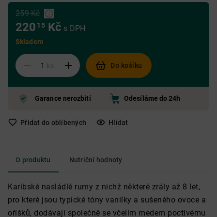
259 Kč
220
Kč
15
s DPH
Skladem
Do košíku
ks
Garance nerozbití
Odesíláme do 24h
Přidat do oblíbených
Hlídat
O produktu
Nutriční hodnoty
Karibské nasládlé rumy z nichž některé zrály až 8 let,
pro které jsou typické tóny vanilky a sušeného ovoce a
oříšků, dodávají společně se včelím medem poctivému