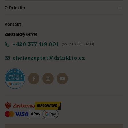
Sledování objednávky
O Drinkito
Možnosti doručení a platby
O nás
Kontakt
Zákaznický servis
Obchodní podmínky
Informace o přístupnosti služby
+420 377 419 001
(po–pá 9:00–16:00)
Ochrana osobních údajů
Objevte naše novinky
chcisezeptat@drinkito.cz
Reklamace a vrácení
Magazín
Dárkové sady