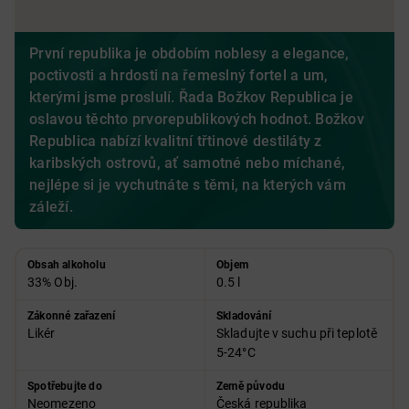
První republika je obdobím noblesy a elegance,
poctivosti a hrdosti na řemeslný fortel a um,
kterými jsme proslulí. Řada Božkov Republica je
oslavou těchto prvorepublikových hodnot. Božkov
Republica nabízí kvalitní třtinové destiláty z
karibských ostrovů, ať samotné nebo míchané,
nejlépe si je vychutnáte s těmi, na kterých vám
záleží.
Obsah alkoholu
Objem
33% Obj.
0.5 l
Zákonné zařazení
Skladování
Likér
Skladujte v suchu při teplotě
5-24°C
Spotřebujte do
Země původu
Neomezeno
Česká republika