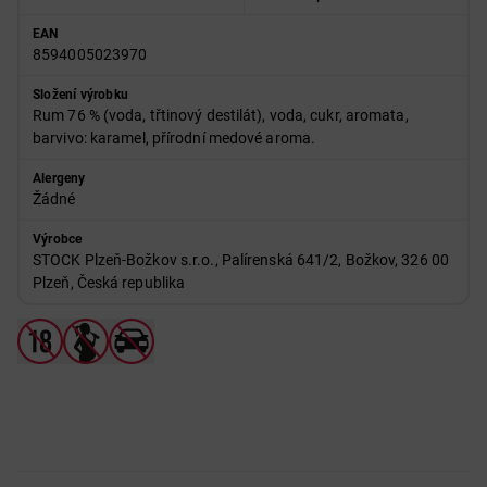
EAN
8594005023970
Složení výrobku
Rum 76 % (voda, třtinový destilát), voda, cukr, aromata,
barvivo: karamel, přírodní medové aroma.
Alergeny
Žádné
Výrobce
STOCK Plzeň-Božkov s.r.o., Palírenská 641/2, Božkov, 326 00
Plzeň, Česká republika