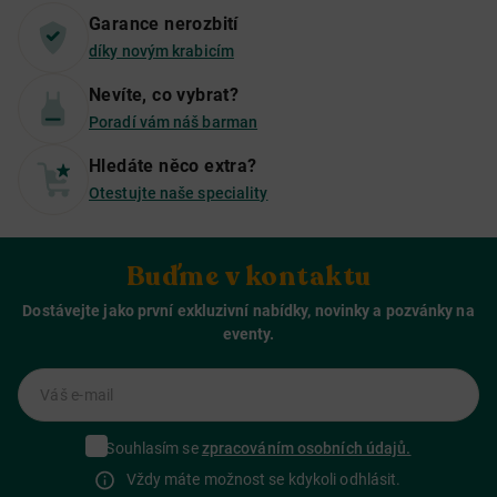
Garance nerozbití
díky novým krabicím
Nevíte, co vybrat?
Poradí vám náš barman
Hledáte něco extra?
Otestujte naše speciality
Buďme v kontaktu
Dostávejte jako první exkluzivní nabídky, novinky a pozvánky na
eventy.
Váš e-mail
Souhlasím se
zpracováním osobních údajů.
Vždy máte možnost se kdykoli odhlásit.