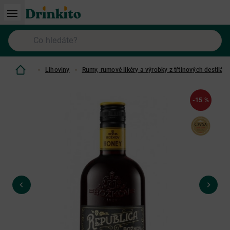
Lihoviny
Rumy, rumové likéry a výrobky z třtinových destilátů
-15 %