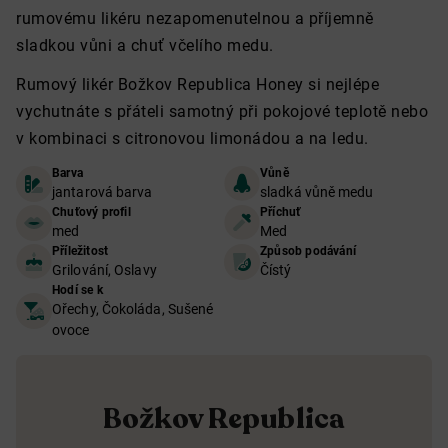
rumovému likéru nezapomenutelnou a příjemně
sladkou vůni a chuť včelího medu.
Rumový likér Božkov Republica Honey si nejlépe
vychutnáte s přáteli samotný při pokojové teplotě nebo
v kombinaci s citronovou limonádou a na ledu.
Barva
Vůně
jantarová barva
sladká vůně medu
Chuťový profil
Příchuť
med
Med
Příležitost
Způsob podávání
Grilování, Oslavy
Čístý
Hodí se k
Ořechy, Čokoláda, Sušené
ovoce
Božkov Republica