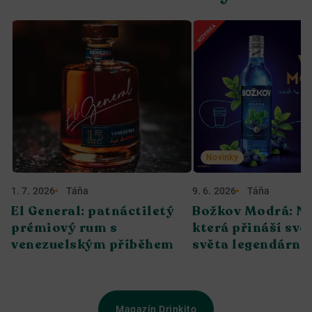
Novinky
1. 7. 2026
Táňa
9. 6. 2026
Táňa
El General: patnáctiletý
Božkov Modrá: No
prémiový rum s
která přináší svěž
venezuelským příběhem
světa legendární 
Magazín Drinkito