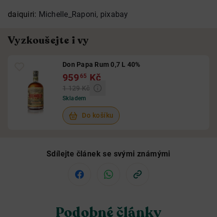
daiquiri:
Michelle_Raponi, pixabay
Vyzkoušejte i vy
Don Papa Rum 0,7 L 40%
959
Kč
65
1 129 Kč
Skladem
Do košíku
Sdílejte článek se svými známými
Podobné články