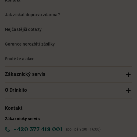
Kontakt
Jak získat dopravu zdarma?
Nejčastější dotazy
Garance nerozbití zásilky
Soutěže a akce
Zákaznický servis
Sledování objednávky
O Drinkito
Možnosti doručení a platby
O nás
Kontakt
Zákaznický servis
Obchodní podmínky
Informace o přístupnosti služby
+420 377 419 001
(po–pá 9:00–16:00)
Ochrana osobních údajů
Objevte naše novinky