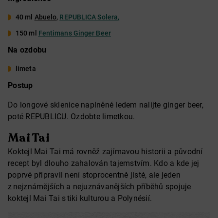
40 ml
Abuelo
,
REPUBLICA Solera
,
150 ml
Fentimans Ginger Beer
Na ozdobu
limeta
Postup
Do longové sklenice naplněné ledem nalijte ginger beer,
poté REPUBLICU. Ozdobte limetkou.
Mai Tai
Koktejl Mai Tai má rovněž zajímavou historii a původní
recept byl dlouho zahalován tajemstvím. Kdo a kde jej
poprvé připravil není stoprocentně jisté, ale jeden
z nejznámějších a nejuznávanějších příběhů spojuje
koktejl Mai Tai s tiki kulturou a Polynésií.