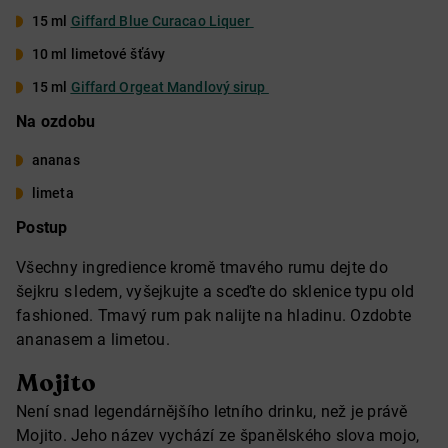
15 ml
Giffard Blue Curacao Liquer
10 ml limetové šťávy
15 ml
Giffard Orgeat Mandlový sirup
Na ozdobu
ananas
limeta
Postup
Všechny ingredience kromě tmavého rumu dejte do
šejkru s ledem, vyšejkujte a sceďte do sklenice typu old
fashioned. Tmavý rum pak nalijte na hladinu. Ozdobte
ananasem a limetou.
Mojito
Není snad legendárnějšího letního drinku, než je právě
Mojito. Jeho název vychází ze španělského slova mojo,