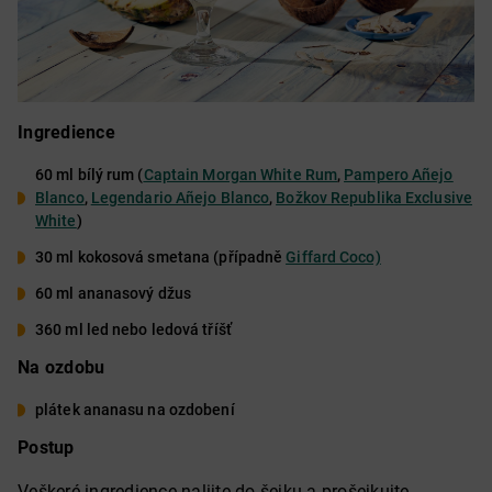
Ingredience
60 ml bílý rum (
Captain Morgan White Rum
,
Pampero Añejo
Blanco
,
Legendario Añejo Blanco
,
Božkov Republika Exclusive
White
)
30 ml kokosová smetana (případně
Giffard Coco)
60 ml ananasový džus
360 ml led nebo ledová tříšť
Na ozdobu
plátek ananasu na ozdobení
Postup
Veškeré ingredience nalijte do šejku a prošejkujte.