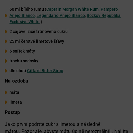
60 ml bílého rumu (
Captain Morgan White Rum
,
Pampero
Añejo Blanco
,
Legendario Añejo Blanco
,
Božkov Republika
Exclusive White
)
2 čajové lžíce třtinového cukru
25 ml čerstvé limetové šťávy
6 snítek máty
trochu sodovky
dle chuti
Giffard Bitter Sirup
Na ozdobu
máta
limeta
Postup
Jako první podrťte cukr s limetou a následně
mátou. Pozor ale, abyste mátu úplně nerozmělnili. Nalijte