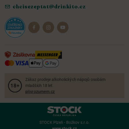
chcisezeptat@drinkito.cz
Reklamace a vrácení
Magazín
Dárkové sady
Zákaz prodeje alkoholických nápojů osobám
mladších 18 let.
pijsrozumem.cz
STOCK Plzeň - Božkov s.r.o.
www.stock.cz