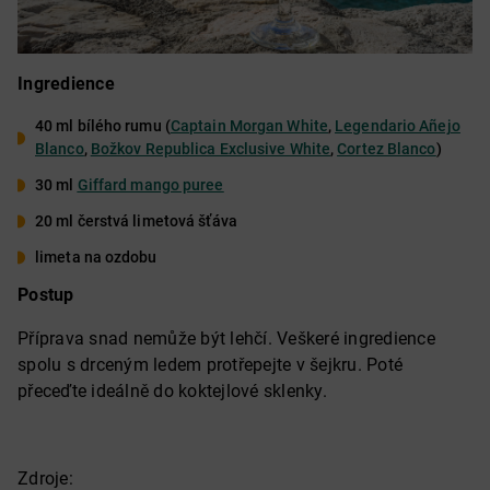
Ingredience
40 ml bílého rumu (
Captain Morgan White
,
Legendario Añejo
Blanco
,
Božkov Republica Exclusive White
,
Cortez Blanco
)
30 ml
Giffard mango puree
20 ml čerstvá limetová šťáva
limeta na ozdobu
Postup
Příprava snad nemůže být lehčí. Veškeré ingredience
spolu s drceným ledem protřepejte v šejkru. Poté
přeceďte ideálně do koktejlové sklenky.
Zdroje: