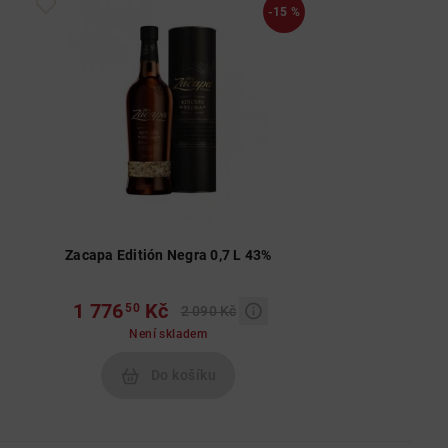
-15 %
Zacapa Editión Negra 0,7 L 43%
1 776
Kč
50
2 090 Kč
Není skladem
Do košíku