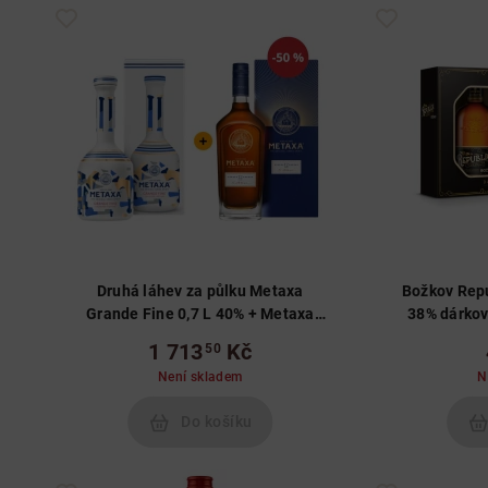
Druhá láhev za půlku Metaxa
Božkov Repu
Grande Fine 0,7 L 40% + Metaxa
12* 0,7 L 40%
1 713
Kč
50
Není skladem
N
Do košíku