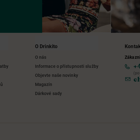
O Drinkito
Konta
O nás
Zákazni
+
latby
Informace o přístupnosti služby
(po
Objevte naše novinky
c
jů
Magazín
Dárkové sady