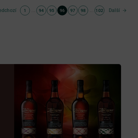
edchozí
...
...
Další
1
94
95
96
97
98
102