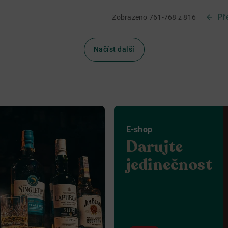
Př
Zobrazeno 761-768 z 816
Načíst další
E-shop
Darujte
jedinečnost