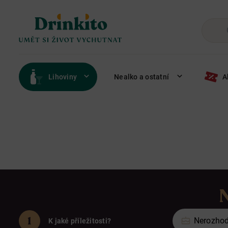
Lihoviny
Nealko a ostatní
A
N
Nerozhod
K jaké příležitosti?