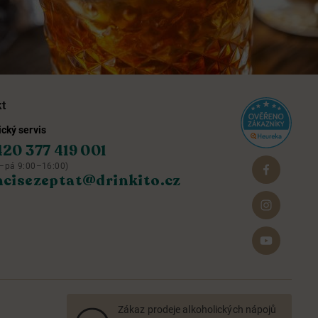
kt
cký servis
420 377 419 001
–pá 9:00–16:00)
hcisezeptat@drinkito.cz
Zákaz prodeje alkoholických nápojů