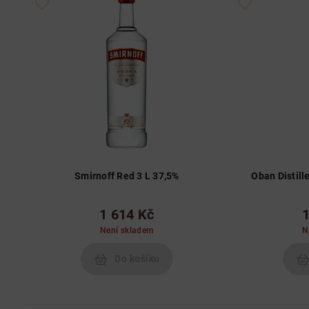
Smirnoff Red 3 L 37,5%
Oban Distill
1 614 Kč
1
Není skladem
N
Do košíku