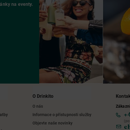
vánky na eventy.
O Drinkito
Konta
O nás
Zákazni
+
latby
Informace o přístupnosti služby
(po
Objevte naše novinky
c