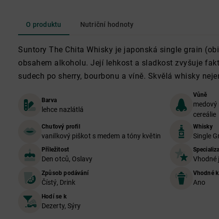
O produktu
Nutriční hodnoty
Suntory The Chita Whisky je japonská single grain (ob
obsahem alkoholu. Její lehkost a sladkost zvyšuje fakt,
sudech po sherry, bourbonu a víně. Skvělá whisky neje
Vůně
Barva
medový 
lehce nazlátlá
cereálie
Chuťový profil
Whisky
vanilkový piškot s medem a tóny květin
Single G
Příležitost
Specializ
Den otců, Oslavy
Vhodné 
Způsob podávání
Vhodné k
Čístý, Drink
Ano
Hodí se k
Dezerty, Sýry