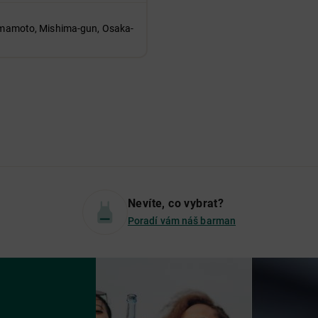
Shimamoto, Mishima-gun, Osaka-
Nevíte, co vybrat?
Poradí vám náš barman