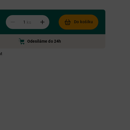
Do košíku
ks
Odesíláme do 24h
at