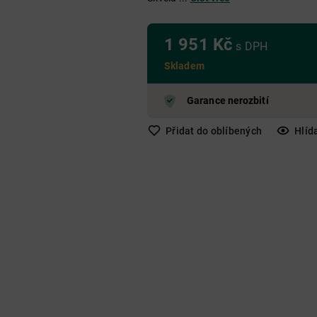
Nad 650 Kč
Do 250 Kč
250 Kč - 650 Kč
Nad 650 Kč
Nad 650 Kč
1 951 Kč
s DPH
Skladem
Garance nerozbití
Přidat do oblíbených
Hlíd