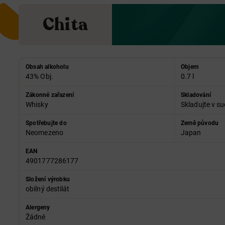
Chita
Obsah alkoholu
Objem
43% Obj.
0.7 l
Zákonné zařazení
Skladování
Whisky
Skladujte v su
Spotřebujte do
Země původu
Neomezeno
Japan
EAN
4901777286177
Složení výrobku
obilný destilát
Alergeny
Žádné