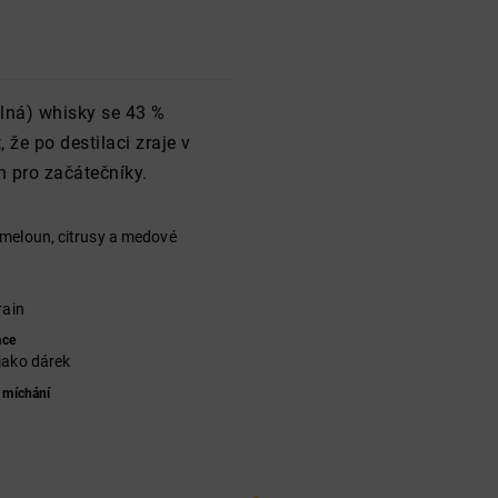
ilná) whisky se 43 %
 že po destilaci zraje v
n pro začátečníky.
meloun, citrusy a medové
rain
ace
jako dárek
 míchání