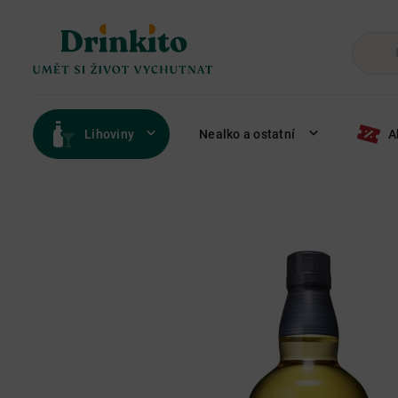
Lihoviny
Nealko a ostatní
A