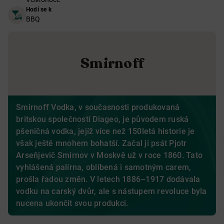
Hodí se k
BBQ
Smirnoff
Smirnoff Vodka, v současnosti produkovaná
britskou společností Diageo, je původem ruská
pšeničná vodka, jejíž více než 150letá historie je
však ještě mnohem bohatší. Začal ji psát Pjotr
Arseňjevič Smirnov v Moskvě už v roce 1860. Tato
vyhlášená palírna, oblíbená i samotným carem,
prošla řadou změn. V letech 1886–1917 dodávala
vodku na carský dvůr, ale s nástupem revoluce byla
nucena ukončit svou produkci.