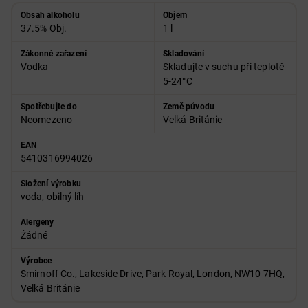
Obsah alkoholu
Objem
37.5% Obj.
1 l
Zákonné zařazení
Skladování
Vodka
Skladujte v suchu při teplotě
5-24°C
Spotřebujte do
Země původu
Neomezeno
Velká Británie
EAN
5410316994026
Složení výrobku
voda, obilný líh
Alergeny
Žádné
Výrobce
Smirnoff Co., Lakeside Drive, Park Royal, London, NW10 7HQ,
Velká Británie