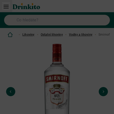
Lihoviny
Ostatní lihoviny
Vodky a lihoviny
Smirnoff R