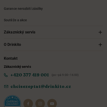
Garance nerozbití zásilky
Soutěže a akce
Zákaznický servis
Sledování objednávky
O Drinkito
Možnosti doručení a platby
O nás
Kontakt
Zákaznický servis
Obchodní podmínky
Informace o přístupnosti služby
+420 377 419 001
(po–pá 9:00–16:00)
Ochrana osobních údajů
Objevte naše novinky
chcisezeptat@drinkito.cz
Reklamace a vrácení
Magazín
Dárkové sady