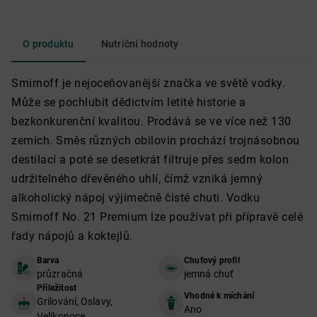
O produktu
Nutriční hodnoty
Smirnoff je nejoceňovanější značka ve světě vodky.
Může se pochlubit dědictvím letité historie a
bezkonkurenční kvalitou. Prodává se ve více než 130
zemích. Směs různých obilovin prochází trojnásobnou
destilací a poté se desetkrát filtruje přes sedm kolon
udržitelného dřevěného uhlí, čímž vzniká jemný
alkoholický nápoj výjimečně čisté chuti. Vodku
Smirnoff No. 21 Premium lze používat při přípravě celé
řady nápojů a koktejlů.
Barva
Chuťový profil
průzračná
jemná chuť
Příležitost
Vhodné k míchání
Grilování, Oslavy,
Ano
Velikonoce