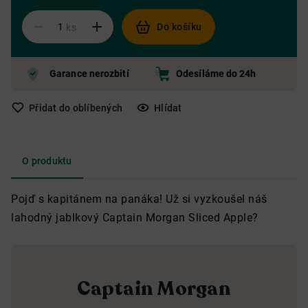
Do košíku
ks
Garance nerozbití
Odesíláme do 24h
Přidat do oblíbených
Hlídat
O produktu
Pojď s kapitánem na panáka! Už si vyzkoušel náš
lahodný jablkový Captain Morgan Sliced Apple?
Captain Morgan