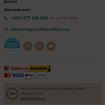
Kontakt
Zákaznický servis
Obchodní podmínky
Informace o přístupnosti služby
+420 377 419 001
(po–pá 9:00–16:00)
Ochrana osobních údajů
Objevte naše novinky
chcisezeptat@drinkito.cz
Reklamace a vrácení
Magazín
Dárkové sady
Zákaz prodeje alkoholických nápojů osobám
mladších 18 let.
pijsrozumem.cz