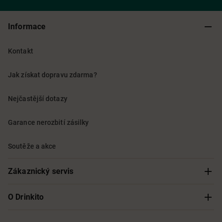
Informace
Kontakt
Jak získat dopravu zdarma?
Nejčastější dotazy
Garance nerozbití zásilky
Soutěže a akce
Zákaznický servis
Sledování objednávky
O Drinkito
Možnosti doručení a platby
O nás