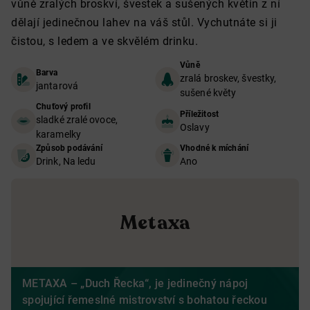
vůně zralých broskví, švestek a sušených květin z ní
dělají jedinečnou lahev na váš stůl. Vychutnáte si ji
čistou, s ledem a ve skvělém drinku.
Vůně
Barva
zralá broskev, švestky,
jantarová
sušené květy
Chuťový profil
Příležitost
sladké zralé ovoce,
Oslavy
karamelky
Způsob podávání
Vhodné k míchání
Drink, Na ledu
Ano
Metaxa
METAXA – „Duch Řecka“, je jedinečný nápoj
spojující řemeslné mistrovství s bohatou řeckou