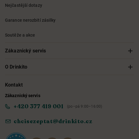
Nejčastější dotazy
Garance nerozbití zásilky
Soutěže a akce
Zákaznický servis
Sledování objednávky
O Drinkito
Možnosti doručení a platby
O nás
Kontakt
Zákaznický servis
Obchodní podmínky
Informace o přístupnosti služby
+420 377 419 001
(po–pá 9:00–16:00)
Ochrana osobních údajů
Objevte naše novinky
chcisezeptat@drinkito.cz
Reklamace a vrácení
Magazín