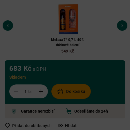
Metaxa 7* 0,7 L 40%
dárkové balení
549 Kč
683 Kč
s DPH
Skladem
Do košíku
ks
Garance nerozbití
Odesíláme do 24h
Přidat do oblíbených
Hlídat