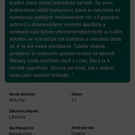
tradicí, který nelze jednoduše zařadit. Za svou
jedinečnost vděčí kompozici, která je založena na
kombinaci sladkých muškátových vín z Egejských
ostrovů s dlouhověkými vinnými destiláty a
noblesní vůní kytice středomořských bylin a rostlin.
Alkohol se vyznačuje tak bohatou a ovocnou chutí,
že si to ani nelze představit. Takhle chutná
potěšení. S rostoucím počtem hvězd na lahvích
Metaxy roste složitost chuti a i čas, který je k
výrobě zapotřebí. Chutná jak čistá, tak s ledem
nebo jako součást koktejlů. ”
Obsah alkoholu
Objem
40% Obj.
1 l
Zákonné zařazení
Lihovina
Země původu
Spotřebujte do
Greece
Neomezeno