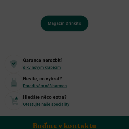
Magazín Drinkito
Garance nerozbití
díky novým krabicím
Nevíte, co vybrat?
Poradí vám náš barman
Hledáte něco extra?
Otestujte naše speciality
Buďme v kontaktu