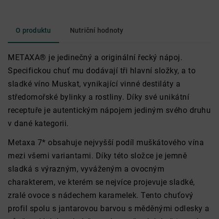
O produktu
Nutriční hodnoty
METAXA® je jedinečný a originální řecký nápoj.
Specifickou chuť mu dodávají tři hlavní složky, a to
sladké víno Muskat, vynikající vinné destiláty a
středomořské bylinky a rostliny. Díky své unikátní
receptuře je autentickým nápojem jediným svého druhu
v dané kategorii.
Metaxa 7* obsahuje nejvyšší podíl muškátového vína
mezi všemi variantami. Díky této složce je jemně
sladká s výrazným, vyváženým a ovocným
charakterem, ve kterém se nejvíce projevuje sladké,
zralé ovoce s nádechem karamelek. Tento chuťový
profil spolu s jantarovou barvou s měděnými odlesky a