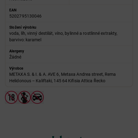
EAN
5202795130046
Složení výrobku
voda, líh, vinný destilát, víno, bylinné a rostlinné extrakty,
barvivo: karamel
Alergeny
Žádné
Výrobce
METAXA S. & I. & A. AVE 6, Metaxa Andrea street, Rema
Helidonous – Kaliftaki, 145 64 Kifisia Attica Řecko