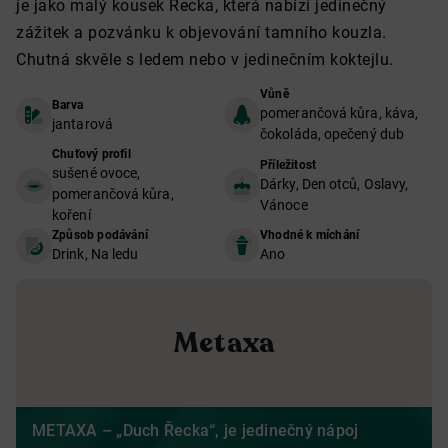
je jako malý kousek Řecka, která nabízí jedinečný
zážitek a pozvánku k objevování tamního kouzla.
Chutná skvěle s ledem nebo v jedinečním koktejlu.
Vůně
Barva
pomerančová kůra, káva,
jantarová
čokoláda, opečený dub
Chuťový profil
Příležitost
sušené ovoce,
Dárky, Den otců, Oslavy,
pomerančová kůra,
Vánoce
koření
Způsob podávání
Vhodné k míchání
Drink, Na ledu
Ano
Metaxa
METAXA – „Duch Řecka“, je jedinečný nápoj