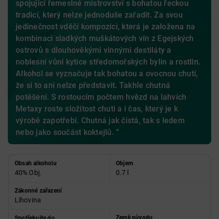
spojující řemeslné mistrovství s bohatou řeckou
tradicí, který nelze jednoduše zařadit. Za svou
jedinečnost vděčí kompozici, která je založena na
kombinaci sladkých muškátových vín z Egejských
ostrovů s dlouhověkými vinnými destiláty a
noblesní vůní kytice středomořských bylin a rostlin.
Alkohol se vyznačuje tak bohatou a ovocnou chutí,
že si to ani nelze představit. Takhle chutná
potěšení. S rostoucím počtem hvězd na lahvích
Metaxy roste složitost chuti a i čas, který je k
výrobě zapotřebí. Chutná jak čistá, tak s ledem
nebo jako součást koktejlů. ”
Obsah alkoholu
Objem
40% Obj.
0.7 l
Zákonné zařazení
Lihovina
Země původu
Spotřebujte do