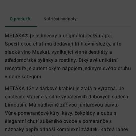
O produktu
Nutriční hodnoty
METAXA® je jedinečný a originální řecký nápoj.
Specifickou chuť mu dodávají tři hlavní složky, a to
sladké víno Muskat, vynikající vinné destiláty a
středomořské bylinky a rostliny. Díky své unikátní
receptuře je autentickým nápojem jediným svého druhu
v dané kategorii.
METAXA 12* v dárkové krabici je zralá a výrazná. Je
částečně stařena v silně vypálených dubových sudech
Limousin.
Má nádherně zářivou jantarovou barvu.
Vůne pomerančové kůry, kávy, čokolády a dubu s
elegantní chutí sušeného ovoce a pomeranče s
náznaky pepře přináší komplexní zážitek. Každá lahev