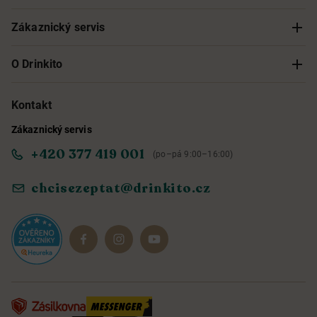
Zákaznický servis
Sledování objednávky
O Drinkito
Možnosti doručení a platby
O nás
Kontakt
Zákaznický servis
Obchodní podmínky
Informace o přístupnosti služby
+420 377 419 001
(po–pá 9:00–16:00)
Ochrana osobních údajů
Objevte naše novinky
chcisezeptat@drinkito.cz
Reklamace a vrácení
Magazín
Dárkové sady