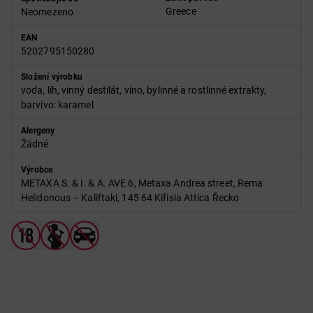
Greece
Neomezeno
EAN
5202795150280
Složení výrobku
voda, líh, vinný destilát, víno, bylinné a rostlinné extrakty,
barvivo: karamel
Alergeny
Žádné
Výrobce
METAXA S. & I. & A. AVE 6, Metaxa Andrea street, Rema
Helidonous – Kaliftaki, 145 64 Kifisia Attica Řecko