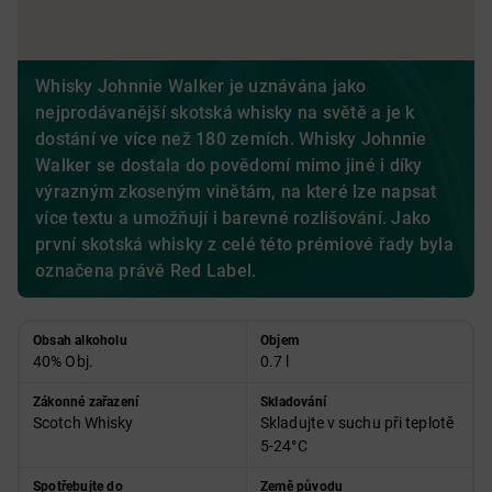
Whisky Johnnie Walker je uznávána jako
nejprodávanější skotská whisky na světě a je k
dostání ve více než 180 zemích. Whisky Johnnie
Walker se dostala do povědomí mimo jiné i díky
výrazným zkoseným vinětám, na které lze napsat
více textu a umožňují i barevné rozlišování. Jako
první skotská whisky z celé této prémiové řady byla
označena právě Red Label.
Obsah alkoholu
Objem
40% Obj.
0.7 l
Zákonné zařazení
Skladování
Scotch Whisky
Skladujte v suchu při teplotě
5-24°C
Spotřebujte do
Země původu