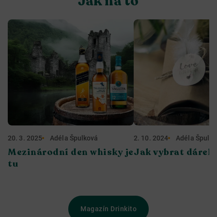
Jak na to
20. 3. 2025
Adéla Špulková
2. 10. 2024
Adéla Špulk
Mezinárodní den whisky je
Jak vybrat dárek
tu
Magazín Drinkito