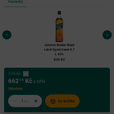
Varianty
Johnnie Walker Black
Label Squid Game 0,7
L 40%
839 Kč
779 Kč
662
Kč
15
s DPH
Skladem
Do košíku
ks