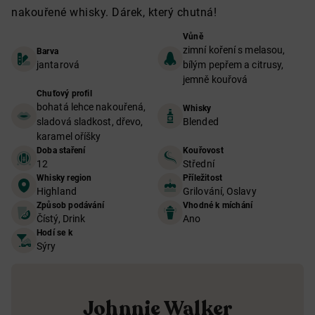
nakouřené whisky. Dárek, který chutná!
Vůně
zimní koření s melasou,
Barva
jantarová
bílým pepřem a citrusy,
jemně kouřová
Chuťový profil
bohatá lehce nakouřená,
Whisky
sladová sladkost, dřevo,
Blended
karamel oříšky
Doba staření
Kouřovost
12
Střední
Whisky region
Příležitost
Highland
Grilování, Oslavy
Způsob podávání
Vhodné k míchání
Čístý, Drink
Ano
Hodí se k
Sýry
Johnnie Walker