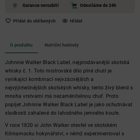
Garance nerozbití
Odesíláme do 24h
Přidat do oblíbených
Hlídat
O produktu
Nutriční hodnoty
Johnnie Walker Black Label, nejprodávanější skotská
whisky č. 1. Toto mistrovské dílo plné chuti je
vynikající kombinací nejvzácnějších a
nejvýjimečnějších skotských whisky, tento živý blend s
mnoha vrstvami má nezaměnitelnou chuť. Proto
popíjet Johnnie Walker Black Label je jako ochutnávat
sladkosti zahalené do lahodného jemného kouře.
V roce 1820 si John Walker otevřel ve skotském
Kilmarnocku hokynářství, v němž experimentoval s