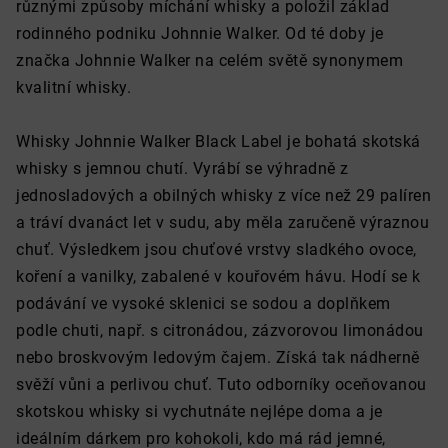
různými způsoby míchání whisky a položil základ
rodinného podniku Johnnie Walker. Od té doby je
značka Johnnie Walker na celém světě synonymem
kvalitní whisky.
Whisky Johnnie Walker Black Label je bohatá skotská
whisky s jemnou chutí. Vyrábí se výhradně z
jednosladových a obilných whisky z více než 29 palíren
a tráví dvanáct let v sudu, aby měla zaručeně výraznou
chuť. Výsledkem jsou chuťové vrstvy sladkého ovoce,
koření a vanilky, zabalené v kouřovém hávu. Hodí se k
podávání ve vysoké sklenici se sodou a doplňkem
podle chuti, např. s citronádou, zázvorovou limonádou
nebo broskvovým ledovým čajem. Získá tak nádherně
svěží vůni a perlivou chuť. Tuto odborníky oceňovanou
skotskou whisky si vychutnáte nejlépe doma a je
ideálním dárkem pro kohokoli, kdo má rád jemné,