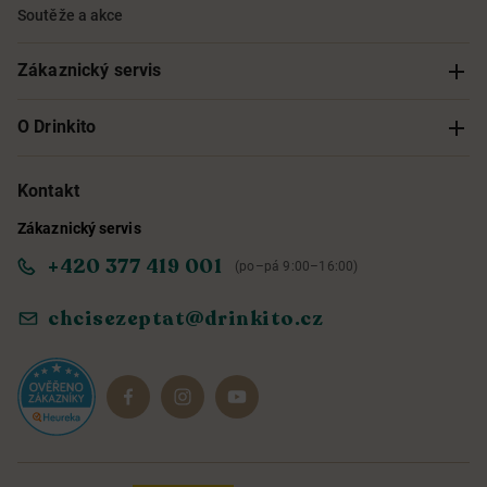
Soutěže a akce
Zákaznický servis
Sledování objednávky
O Drinkito
Možnosti doručení a platby
O nás
Kontakt
Zákaznický servis
Obchodní podmínky
Informace o přístupnosti služby
+420 377 419 001
(po–pá 9:00–16:00)
Ochrana osobních údajů
Objevte naše novinky
chcisezeptat@drinkito.cz
Reklamace a vrácení
Magazín
Dárkové sady