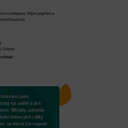
ření s melasou, bílým pepřem a
 jemně kouřová
t
í, Oslavy
 míchání
uznávána jako
isky na světě a je k
emích. Whisky Johnnie
omí mimo jiné i díky
, na které lze napsat