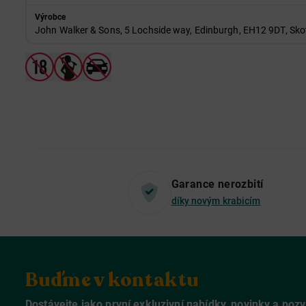
Výrobce
John Walker & Sons, 5 Lochside way, Edinburgh, EH12 9DT, Sko
Garance nerozbití
díky novým krabicím
Buďme v kontaktu
Dostávejte jako první exkluzivní nabídky, novinky a poz