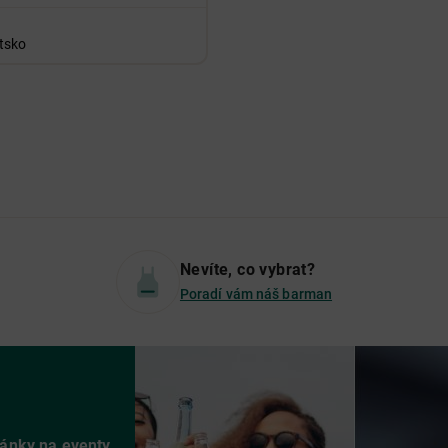
tsko
Nevíte, co vybrat?
Poradí vám náš barman
vánky na eventy.