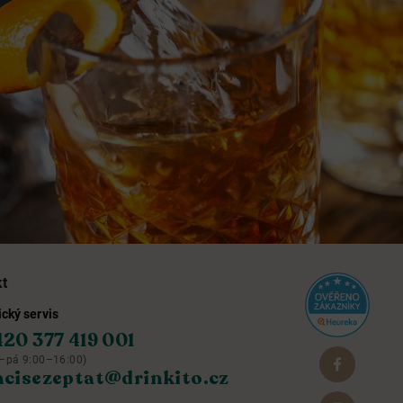
kt
cký servis
420 377 419 001
–pá 9:00–16:00)
hcisezeptat@drinkito.cz