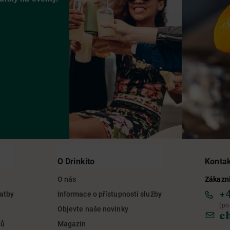
O Drinkito
Konta
O nás
Zákazni
+
latby
Informace o přístupnosti služby
(po
Objevte naše novinky
c
jů
Magazín