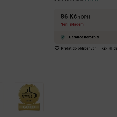
Nad 650 Kč
Do 250 Kč
250 Kč - 650 Kč
Nad 650 Kč
Nad 650 Kč
86 Kč
s DPH
Není skladem
Garance nerozbití
Přidat do oblíbených
Hlíd