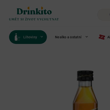
Lihoviny
Nealko a ostatní
A