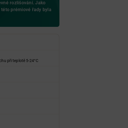
evné rozlišování. Jako
é této prémiové řady byla
.
chu při teplotě 5-24°C