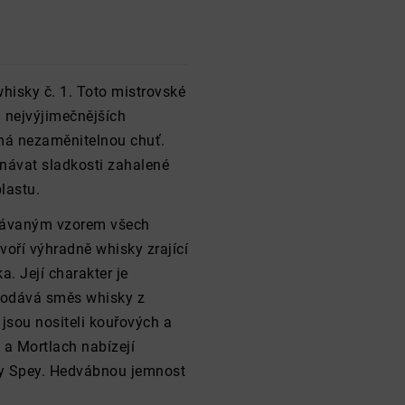
hisky č. 1. Toto mistrovské
a nejvýjimečnějších
 má nezaměnitelnou chuť.
tnávat sladkosti zahalené
lastu.
znávaným vzorem všech
voří výhradně whisky zrající
a. Její charakter je
 dodává směs whisky z
 jsou nositeli kouřových a
 a Mortlach nabízejí
ky Spey. Hedvábnou jemnost