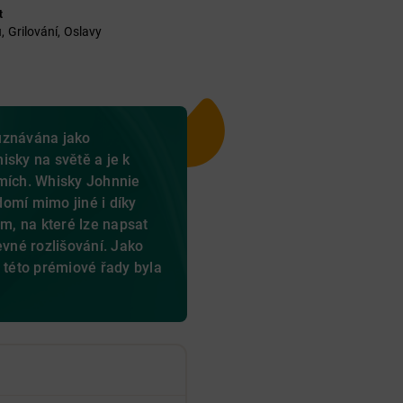
t
, Grilování, Oslavy
uznávána jako
isky na světě a je k
emích. Whisky Johnnie
omí mimo jiné i díky
, na které lze napsat
evné rozlišování. Jako
é této prémiové řady byla
.