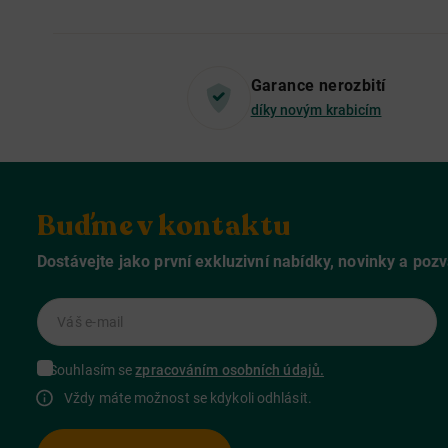
Garance nerozbití
díky novým krabicím
Buďme v kontaktu
Dostávejte jako první exkluzivní nabídky, novinky a poz
Váš e-mail
Souhlasím se
zpracováním osobních údajů.
Vždy máte možnost se kdykoli odhlásit.