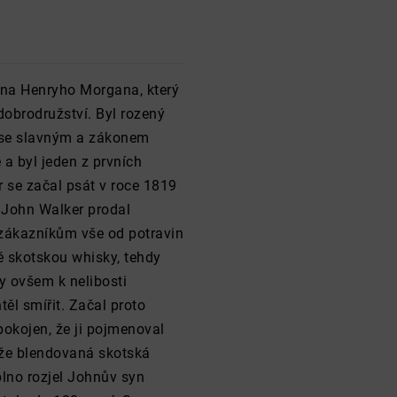
ána Henryho Morgana, který
dobrodružství. Byl rozený
l se slavným a zákonem
a byl jeden z prvních
 se začal psát v roce 1819
 John Walker prodal
 zákazníkům vše od potravin
ě skotskou whisky, tehdy
y ovšem k nelibosti
ěl smířit. Začal proto
pokojen, že ji pojmenoval
 že blendovaná skotská
lno rozjel Johnův syn