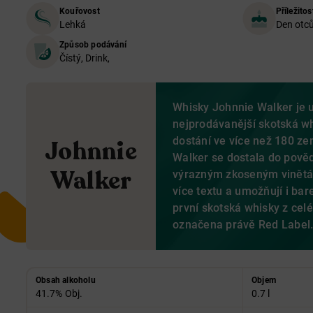
Kouřovost
Příležitos
Lehká
Den otců
Způsob podávání
Čístý, Drink,
Whisky Johnnie Walker je 
nejprodávanější skotská wh
dostání ve více než 180 z
Johnnie
Walker se dostala do pověd
Walker
výrazným zkoseným vinětám
více textu a umožňují i bar
první skotská whisky z cel
označena právě Red Label
Obsah alkoholu
Objem
41.7% Obj.
0.7 l