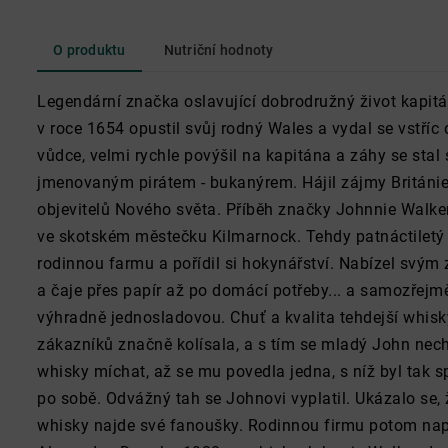
O produktu
Nutriční hodnoty
Legendární značka oslavující dobrodružný život kapit
v roce 1654 opustil svůj rodný Wales a vydal se vstříc 
vůdce, velmi rychle povýšil na kapitána a záhy se sta
jmenovaným pirátem - bukanýrem. Hájil zájmy Británie 
objevitelů Nového světa. Příběh značky Johnnie Walker
ve skotském městečku Kilmarnock. Tehdy patnáctiletý
rodinnou farmu a pořídil si hokynářství. Nabízel svým
a čaje přes papír až po domácí potřeby... a samozřejm
výhradně jednosladovou. Chuť a kvalita tehdejší whisk
zákazníků značně kolísala, a s tím se mladý John necht
whisky míchat, až se mu povedla jedna, s níž byl tak s
po sobě. Odvážný tah se Johnovi vyplatil. Ukázalo se,
whisky najde své fanoušky. Rodinnou firmu potom nap