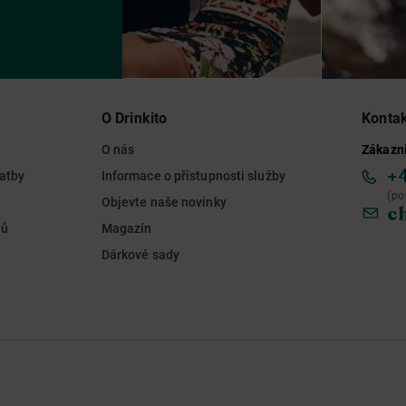
O Drinkito
Konta
O nás
Zákazni
+
latby
Informace o přístupnosti služby
(po
Objevte naše novinky
c
jů
Magazín
Dárkové sady