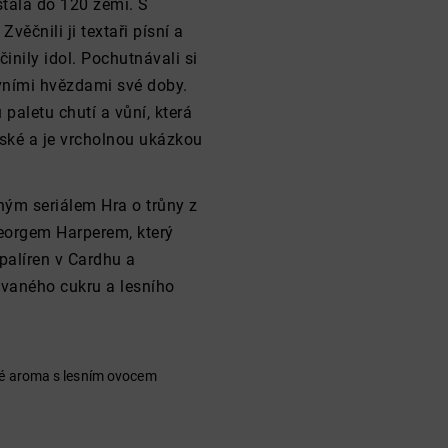
tala do 120 zemí. S
věčnili ji textaři písní a
inily idol. Pochutnávali si
ovními hvězdami své doby.
aletu chutí a vůní, která
tské a je vrcholnou ukázkou
ým seriálem Hra o trůny z
eorgem Harperem, který
 palíren v Cardhu a
ovaného cukru a lesního
vé aroma s lesním ovocem