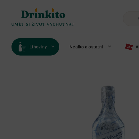
Lihoviny
Nealko a ostatní
A