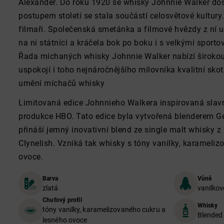
Alexander. Do roku 1920 se whisky Johnnie Walker dos
postupem století se stala součástí celosvětové kultury. Z
filmaři. Společenská smetánka a filmové hvězdy z ní uč
na ní státníci a kráčela bok po boku i s velkými sport
Řada míchaných whisky Johnnie Walker nabízí širokou p
uspokojí i toho nejnáročnějšího milovníka kvalitní sko
umění míchačů whisky
Limitovaná edice Johnnieho Walkera inspirovaná slavn
produkce HBO. Tato edice byla vytvořená blenderem G
přináší jemný inovativní blend ze single malt whisky z
Clynelish. Vzniká tak whisky s tóny vanilky, karameliz
ovoce.
Barva
Vůně
zlatá
vanilko
Chuťový profil
Whisky
tóny vanilky, karamelizovaného cukru a
Blended
lesného ovoce