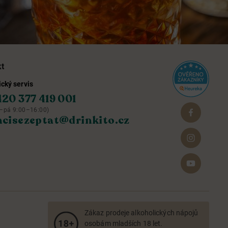
kt
cký servis
420 377 419 001
–pá 9:00–16:00)
hcisezeptat@drinkito.cz
Zákaz prodeje alkoholických nápojů
osobám mladších 18 let.