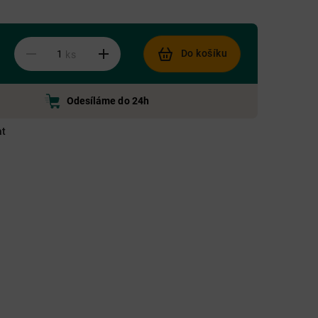
Do košíku
ks
Odesíláme do 24h
at