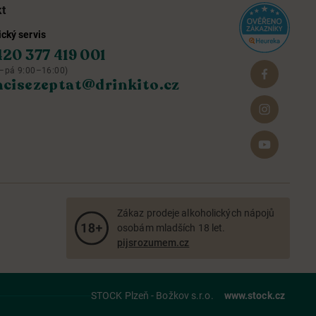
kt
cký servis
420 377 419 001
–pá 9:00–16:00)
hcisezeptat@drinkito.cz
Zákaz prodeje alkoholických nápojů
osobám mladších 18 let.
pijsrozumem.cz
STOCK Plzeň - Božkov s.r.o.
www.stock.cz