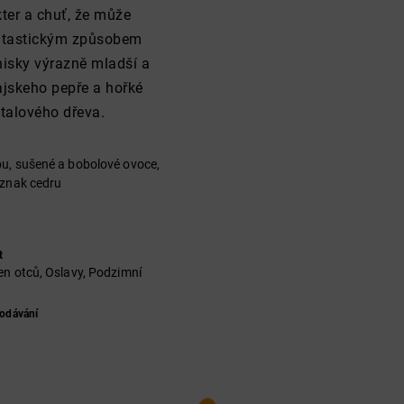
kter a chuť, že může
antastickým způsobem
whisky výrazně mladší a
ajskeho pepře a hořké
talového dřeva.
u, sušené a bobolové ovoce,
áznak cedru
t
en otců, Oslavy, Podzimní
odávání