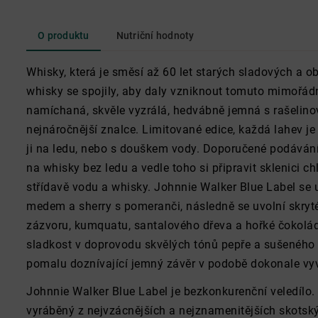
O produktu
Nutriční hodnoty
Whisky, která je směsí až 60 let starých sladových a o
whisky se spojily, aby daly vzniknout tomuto mimořá
namíchaná, skvěle vyzrálá, hedvábně jemná s rašelinov
nejnáročnější znalce. Limitované edice, každá lahev je
ji na ledu, nebo s douškem vody. Doporučené podávání 
na whisky bez ledu a vedle toho si připravit sklenici c
střídavě vodu a whisky. Johnnie Walker Blue Label se u
medem a sherry s pomeranči, následně se uvolní skryt
zázvoru, kumquatu, santalového dřeva a hořké čokolá
sladkost v doprovodu skvělých tónů pepře a sušeného o
pomalu doznívající jemný závěr v podobě dokonale v
Johnnie Walker Blue Label je bezkonkurenční veledílo. 
vyráběný z nejvzácnějších a nejznamenitějších skotsk