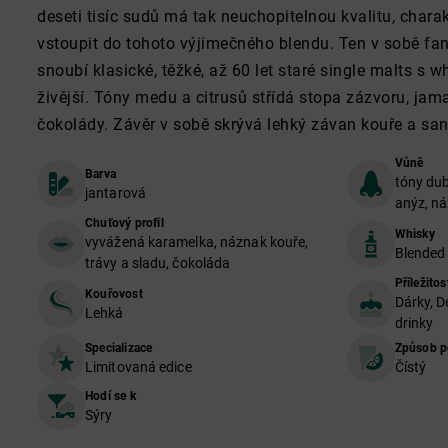
deseti tisíc sudů má tak neuchopitelnou kvalitu, chara
vstoupit do tohoto výjimečného blendu. Ten v sobě f
snoubí klasické, těžké, až 60 let staré single malts s 
živější. Tóny medu a citrusů střídá stopa zázvoru, jam
čokolády. Závěr v sobě skrývá lehký závan kouře a san
Vůně
Barva
tóny dub
jantarová
anýz, n
Chuťový profil
Whisky
vyvážená karamelka, náznak kouře,
Blended
trávy a sladu, čokoláda
Příležitos
Kouřovost
Dárky, D
Lehká
drinky
Specializace
Způsob p
Limitovaná edice
Čístý
Hodí se k
Sýry