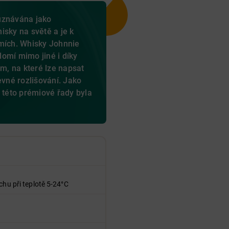
uznávána jako
isky na světě a je k
emích. Whisky Johnnie
omí mimo jiné i díky
, na které lze napsat
evné rozlišování. Jako
é této prémiové řady byla
.
chu při teplotě 5-24°C