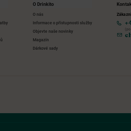
O Drinkito
Konta
O nás
Zákazni
+
latby
Informace o přístupnosti služby
(po
Objevte naše novinky
c
jů
Magazín
Dárkové sady