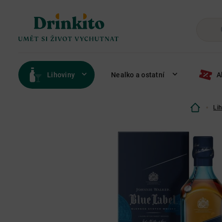
Lihoviny
Nealko a ostatní
A
Li