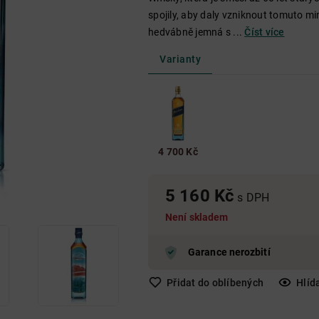
Nad 650 Kč
Do 250 Kč
250 Kč - 650 Kč
spojily, aby daly vzniknout tomuto m
Nad 650 Kč
hedvábně jemná s ...
Číst více
Nad 650 Kč
Varianty
4 700 Kč
5 160 Kč
s DPH
Není skladem
Garance nerozbití
Přidat do oblíbených
Hlíd