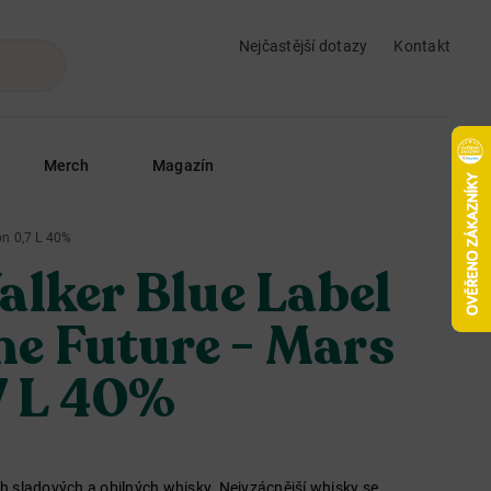
Nejčastější dotazy
Kontakt
Merch
Magazín
on 0,7 L 40%
lker Blue Label
The Future - Mars
7 L 40%
ých sladových a obilných whisky. Nejvzácnější whisky se