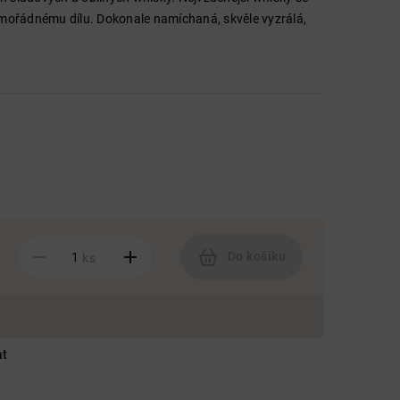
imořádnému dílu. Dokonale namíchaná, skvěle vyzrálá,
Do košíku
ks
at