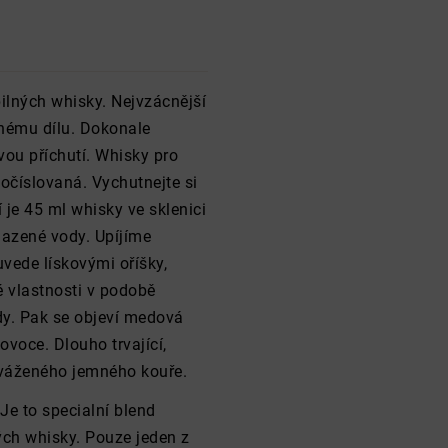
bilných whisky. Nejvzácnější
dnému dílu. Dokonale
ou příchutí. Whisky pro
 očíslovaná. Vychutnejte si
je 45 ml whisky ve sklenici
hlazené vody. Upíjíme
vede lískovými oříšky,
é vlastnosti v podobě
dy. Pak se objeví medová
voce. Dlouho trvající,
yváženého jemného kouře.
Je to specialní blend
ých whisky. Pouze jeden z