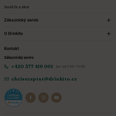
Soutěže a akce
Zákaznický servis
Sledování objednávky
O Drinkito
Možnosti doručení a platby
O nás
Kontakt
Zákaznický servis
Obchodní podmínky
Informace o přístupnosti služby
+420 377 419 001
(po–pá 9:00–16:00)
Ochrana osobních údajů
Objevte naše novinky
chcisezeptat@drinkito.cz
Reklamace a vrácení
Magazín
Dárkové sady