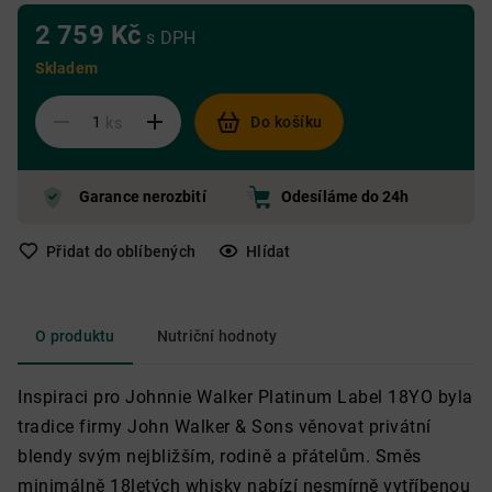
2 759 Kč
s DPH
Skladem
Do košíku
ks
Garance nerozbití
Odesíláme do 24h
Přidat do oblíbených
Hlídat
O produktu
Nutriční hodnoty
Inspiraci pro Johnnie Walker Platinum Label 18YO byla
tradice firmy John Walker & Sons věnovat privátní
blendy svým nejbližším, rodině a přátelům. Směs
minimálně 18letých whisky nabízí nesmírně vytříbenou