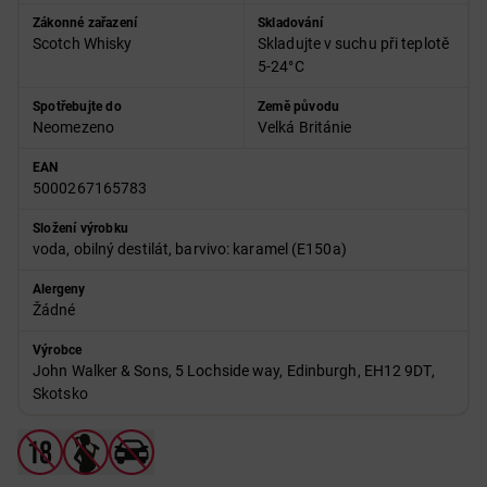
Zákonné zařazení
Skladování
Scotch Whisky
Skladujte v suchu při teplotě
5-24°C
Spotřebujte do
Země původu
Neomezeno
Velká Británie
EAN
5000267165783
Složení výrobku
voda, obilný destilát, barvivo: karamel (E150a)
Alergeny
Žádné
Výrobce
John Walker & Sons, 5 Lochside way, Edinburgh, EH12 9DT,
Skotsko