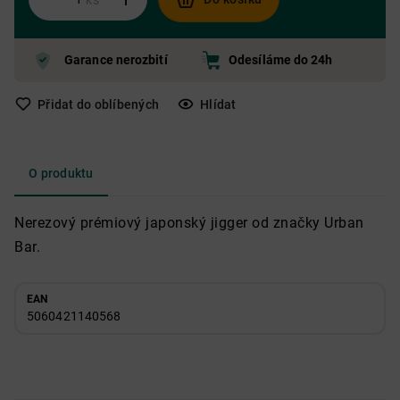
ks
Garance nerozbití
Odesíláme do 24h
Přidat do oblíbených
Hlídat
O produktu
Nerezový prémiový japonský jigger od značky Urban
Bar.
EAN
5060421140568