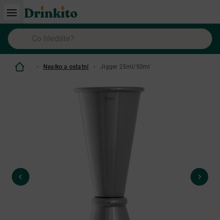
Nealko a ostatní
Jigger 25ml/50ml