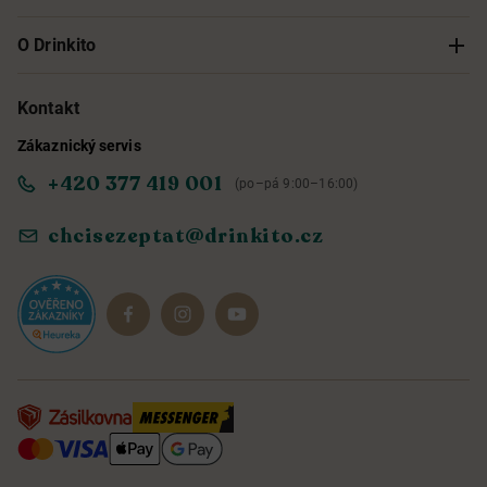
Sledování objednávky
O Drinkito
Možnosti doručení a platby
O nás
Kontakt
Zákaznický servis
Obchodní podmínky
Informace o přístupnosti služby
+420 377 419 001
(po–pá 9:00–16:00)
Ochrana osobních údajů
Objevte naše novinky
chcisezeptat@drinkito.cz
Reklamace a vrácení
Magazín
Dárkové sady