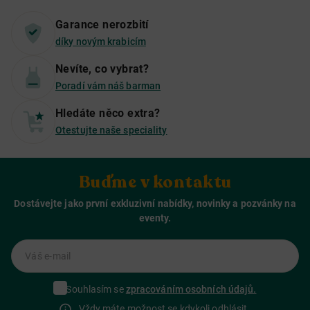
Garance nerozbití
díky novým krabicím
Nevíte, co vybrat?
Poradí vám náš barman
Hledáte něco extra?
Otestujte naše speciality
Buďme v kontaktu
Dostávejte jako první exkluzivní nabídky, novinky a pozvánky na
eventy.
Váš e-mail
Souhlasím se
zpracováním osobních údajů.
Vždy máte možnost se kdykoli odhlásit.