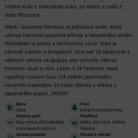
včetně sudu z americkém dubu, po sherry a sudů z
dubu Mizunara.
Hibiki Japanese Harmony je jedinečná směs, která
oživuje harmonii japonské přírody a řemeslného umění.
Výsledkem je jemný a harmonický výraz, který je
zároveň subtilní a komplexní. Více než 10 sladových a
obilných whisky se spojuje, aby vytvořily zářivou
harmonii chutí a vůní. Láhev s 24 fazetami, které
vyjadřují význam času (24 období japonského
lunárního kalendáře, 24 hodin denně) a etiketa z
japonského papíru „WASHI“.
Barva
Vůně
zlatá
bohaté ovocné aroma
Chuťový profil
Příležitost
tóny ovoce, bíle čokolády
Dárky, Den otců, Oslavy,
a pomerančové kůra
Vánoce
Způsob podávání
Vhodné k míchání