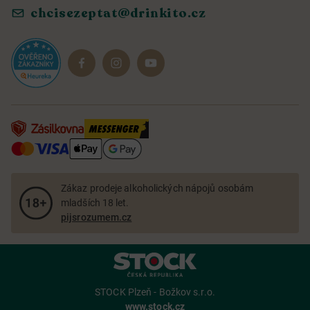
chcisezeptat@drinkito.cz
Reklamace a vrácení
Magazín
Dárkové sady
Zákaz prodeje alkoholických nápojů osobám
mladších 18 let.
pijsrozumem.cz
STOCK Plzeň - Božkov s.r.o.
www.stock.cz