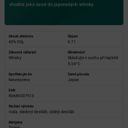
vhodná jako úvod do japonských whisky.
Obsah alkoholu
Objem
43% Obj.
0.7 l
Zákonné zařazení
Skladování
Whisky
Skladujte v suchu při teplotě
5-24°C
Spotřebujte do
Země původu
Neomezeno
Japan
EAN
80686007913
Složení výrobku
voda, sladový destilát, obilný destilát
Alergeny
Žádné