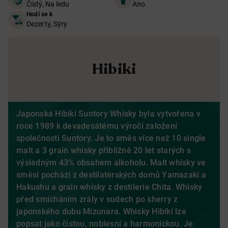
Čístý, Na ledu
Ano
Hodí se k
Dezerty, Sýry
Hibiki
Japonská Hibiki Suntory Whisky byla vytvořena v
roce 1989 k devadesátému výročí založení
společnosti Suntory. Je to směs více než 10 single
malt a 3 grain whisky přibližně 20 let starých s
výsledným 43% obsahem alkoholu. Malt whisky ve
směsi pochází z destilatérských domů Yamazaki a
Hakushu a grain whisky z destilerie Chita. Whisky
před smícháním zrály v sudech po sherry z
japonského dubu Mizunara. Whisky Hibiki lze
popsat jako čistou, noblesní a harmonickou. Je