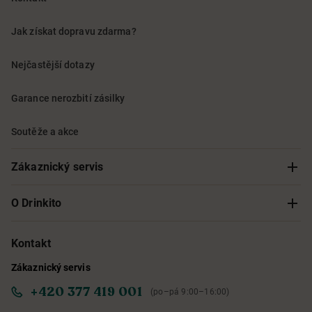
Jak získat dopravu zdarma?
Nejčastější dotazy
Garance nerozbití zásilky
Soutěže a akce
Zákaznický servis
Sledování objednávky
O Drinkito
Možnosti doručení a platby
O nás
Kontakt
Zákaznický servis
Obchodní podmínky
Informace o přístupnosti služby
+420 377 419 001
(po–pá 9:00–16:00)
Ochrana osobních údajů
Objevte naše novinky