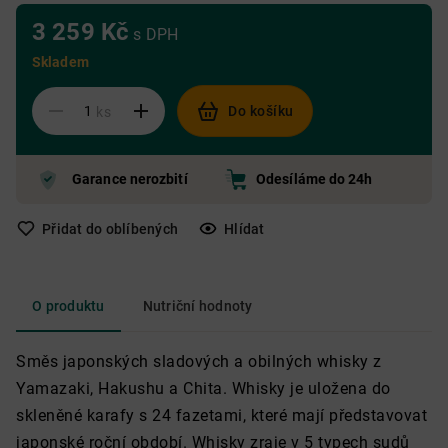
3 259 Kč
s DPH
Skladem
Do košíku
ks
Garance nerozbití
Odesíláme do 24h
Přidat do oblíbených
Hlídat
O produktu
Nutriční hodnoty
Směs japonských sladových a obilných whisky z
Yamazaki, Hakushu a Chita. Whisky je uložena do
skleněné karafy s 24 fazetami, které mají představovat
japonské roční období. Whisky zraje v 5 typech sudů