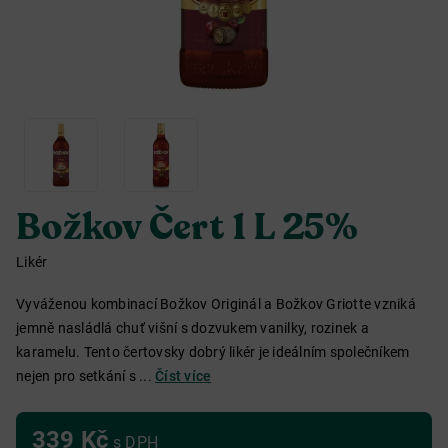
Božkov Čert 1 L 25%
Likér
Vyváženou kombinací Božkov Originál a Božkov Griotte vzniká
jemně nasládlá chuť višní s dozvukem vanilky, rozinek a
karamelu. Tento čertovsky dobrý likér je ideálním společníkem
nejen pro setkání s ...
Číst více
339 Kč
s DPH