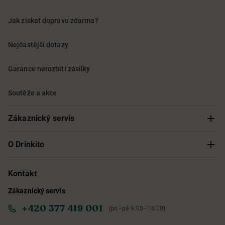
Jak získat dopravu zdarma?
Nejčastější dotazy
Garance nerozbití zásilky
Soutěže a akce
Zákaznický servis
Sledování objednávky
O Drinkito
Možnosti doručení a platby
O nás
Kontakt
Zákaznický servis
Obchodní podmínky
Informace o přístupnosti služby
+420 377 419 001
(po–pá 9:00–16:00)
Ochrana osobních údajů
Objevte naše novinky