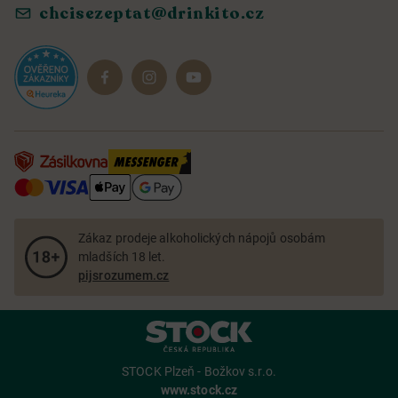
chcisezeptat@drinkito.cz
Reklamace a vrácení
Magazín
Dárkové sady
Zákaz prodeje alkoholických nápojů osobám
mladších 18 let.
pijsrozumem.cz
STOCK Plzeň - Božkov s.r.o.
www.stock.cz