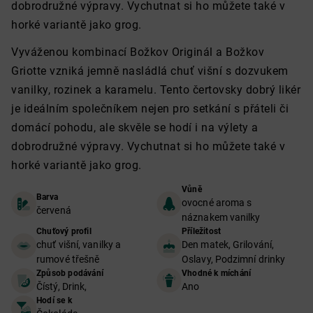
dobrodružné výpravy. Vychutnat si ho můžete také v
horké variantě jako grog.
Vyváženou kombinací Božkov Originál a Božkov
Griotte vzniká jemně nasládlá chuť višní s dozvukem
vanilky, rozinek a karamelu. Tento čertovsky dobrý likér
je ideálním společníkem nejen pro setkání s přáteli či
domácí pohodu, ale skvěle se hodí i na výlety a
dobrodružné výpravy. Vychutnat si ho můžete také v
horké variantě jako grog.
Vůně
Barva
ovocné aroma s
červená
náznakem vanilky
Chuťový profil
Příležitost
chuť višní, vanilky a
Den matek, Grilování,
rumové třešně
Oslavy, Podzimní drinky
Způsob podávání
Vhodné k míchání
Čístý, Drink,
Ano
Hodí se k