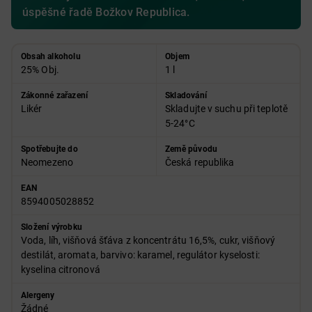
úspěšné řadě Božkov Republica.
Obsah alkoholu
Objem
25% Obj.
1 l
Zákonné zařazení
Skladování
Likér
Skladujte v suchu při teplotě
5-24°C
Spotřebujte do
Země původu
Neomezeno
Česká republika
EAN
8594005028852
Složení výrobku
Voda, líh, višňová šťáva z koncentrátu 16,5%, cukr, višňový
destilát, aromata, barvivo: karamel, regulátor kyselosti:
kyselina citronová
Alergeny
Žádné