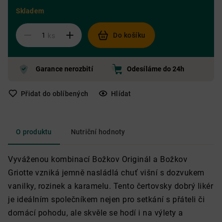
Skladem
Do košíku
ks
Garance nerozbití
Odesíláme do 24h
Přidat do oblíbených
Hlídat
O produktu
Nutriční hodnoty
Vyváženou kombinací Božkov Originál a Božkov
Griotte vzniká jemně nasládlá chuť višní s dozvukem
vanilky, rozinek a karamelu. Tento čertovsky dobrý likér
je ideálním společníkem nejen pro setkání s přáteli či
domácí pohodu, ale skvěle se hodí i na výlety a