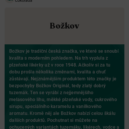
Čokoláda
Božkov
Božkov je tradiční česká značka, ve které se snoubí
kvalita s moderním pohledem. Na trh vyplula z
plzeňské likérky už v roce 1948. Ačkoliv si za tu
dobu prošla několika změnami, kvalita a chuť
zůstávají. Nejznámějším produktem této značky je
bezpochyby Božkov Originál, tedy zlatý dobrý
tuzemák. Ten se vyrábí z nejjemnějšího
melasového lihu, měkké plzeňské vody, cukrového
sirupu, speciálního karamelu a vanilkového
aromatu. Kromě něj ale Božkov nabízí celou škálu
dalších produktů. Pochutnat si můžete na
ochucených variantách tuzemáku, likérech, vodce a