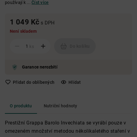
používají k ...
Číst více
1 049 Kč
s DPH
Není skladem
Do košíku
ks
Garance nerozbití
Přidat do oblíbených
Hlídat
O produktu
Nutriční hodnoty
Prestižní Grappa Barolo Invechiata se vyrábí pouze v
omezeném množství metodou několikaletého staření v