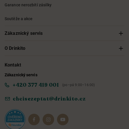
Garance nerozbití zásilky
Soutěže a akce
Zákaznický servis
Sledování objednávky
O Drinkito
Možnosti doručení a platby
O nás
Kontakt
Zákaznický servis
Obchodní podmínky
Informace o přístupnosti služby
+420 377 419 001
(po–pá 9:00–16:00)
Ochrana osobních údajů
Objevte naše novinky
chcisezeptat@drinkito.cz
Reklamace a vrácení
Magazín
Dárkové sady