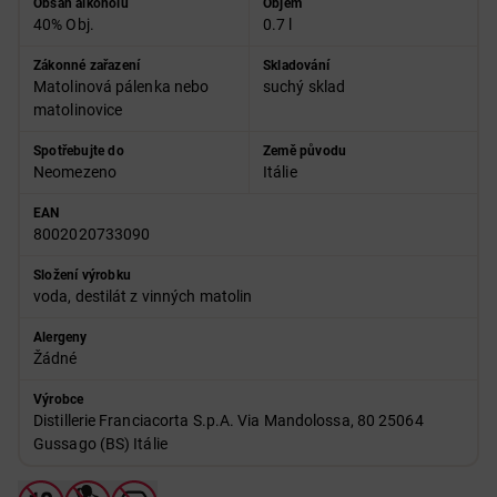
Obsah alkoholu
Objem
40% Obj.
0.7 l
Zákonné zařazení
Skladování
Matolinová pálenka nebo
suchý sklad
matolinovice
Spotřebujte do
Země původu
Neomezeno
Itálie
EAN
8002020733090
Složení výrobku
voda, destilát z vinných matolin
Alergeny
Žádné
Výrobce
Distillerie Franciacorta S.p.A. Via Mandolossa, 80 25064
Gussago (BS) Itálie