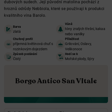
dubových sudech. Její původní matolina pochází z
hroznů odrůdy Nebbiola, které se používají k produkci
kvalitního vína Barolo.
Vůně
Barva
tóny zralých třešní, kakaa
zlatá
nebo vanilky
Chuťový profil
Příležitost
příjemná květinová chuť s
Grilování, Oslavy,
rozinkovým dojezdem
Velikonoce
Způsob podávání
Hodí se k
Čístý
Mořské plody, Sýry
Borgo Antico San VItale