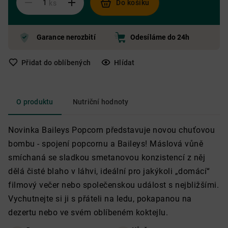
Do košíku
ks
Garance nerozbití
Odesíláme do 24h
Přidat do oblíbených
Hlídat
O produktu
Nutriční hodnoty
Novinka Baileys Popcorn představuje novou chuťovou
bombu - spojení popcornu a Baileys! Máslová vůně
smíchaná se sladkou smetanovou konzistencí z něj
dělá čisté blaho v láhvi, ideální pro jakýkoli „domácí“
filmový večer nebo společenskou událost s nejbližšími.
Vychutnejte si ji s přáteli na ledu, pokapanou na
dezertu nebo ve svém oblíbeném koktejlu.