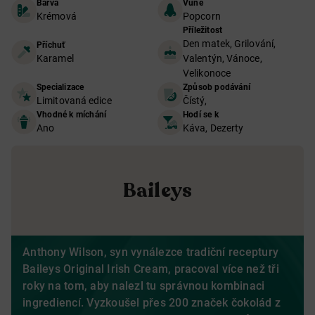
Barva
Vůně
Krémová
Popcorn
Příležitost
Den matek, Grilování,
Příchuť
Karamel
Valentýn, Vánoce,
Velikonoce
Specializace
Způsob podávání
Limitovaná edice
Čístý,
Vhodné k míchání
Hodí se k
Ano
Káva, Dezerty
Baileys
Anthony Wilson, syn vynálezce tradiční receptury
Baileys Original Irish Cream, pracoval více než tři
roky na tom, aby nalezl tu správnou kombinaci
ingrediencí. Vyzkoušel přes 200 značek čokolád z