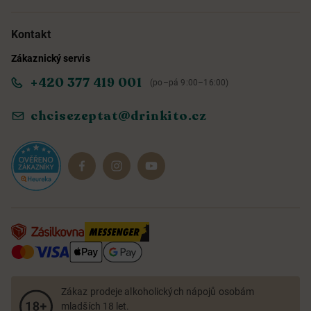
Možnosti doručení a platby
O nás
Kontakt
Zákaznický servis
Obchodní podmínky
Informace o přístupnosti služby
+420 377 419 001
(po–pá 9:00–16:00)
Ochrana osobních údajů
Objevte naše novinky
chcisezeptat@drinkito.cz
Reklamace a vrácení
Magazín
Dárkové sady
Zákaz prodeje alkoholických nápojů osobám
mladších 18 let.