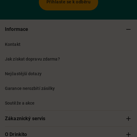
Přihlaste se k odběru
Informace
Kontakt
Jak získat dopravu zdarma?
Nejčastější dotazy
Garance nerozbití zásilky
Soutěže a akce
Zákaznický servis
Sledování objednávky
O Drinkito