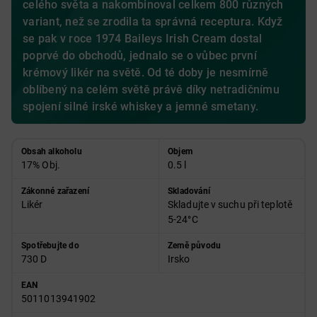
celého světa a nakombinoval celkem 800 různých
variant, než se zrodila ta správná receptura. Když
se pak v roce 1974 Baileys Irish Cream dostal
poprvé do obchodů, jednalo se o vůbec první
krémový likér na světě. Od té doby je nesmírně
oblíbený na celém světě právě díky netradičnímu
spojení silné irské whiskey a jemné smetany.
Obsah alkoholu
Objem
17% Obj.
0.5 l
Zákonné zařazení
Skladování
Likér
Skladujte v suchu při teplotě
5-24°C
Spotřebujte do
Země původu
730 D
Irsko
EAN
5011013941902