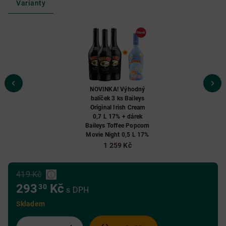
Varianty
NOVINKA! Výhodný
balíček 3 ks Baileys
Original Irish Cream
0,7 L 17% + dárek
Baileys Toffee Popcorn
Movie Night 0,5 L 17%
1 259 Kč
419 Kč
293
Kč
30
s DPH
Skladem