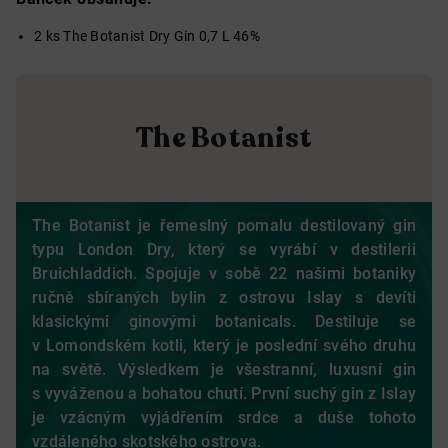
2 ks The Botanist Dry Gin 0,7 L 46%
The Botanist
The Botanist je řemeslný pomalu destilovaný gin
typu London Dry, který se vyrábí v destilerii
Bruichladdich. Spojuje v sobě 22 našimi botaniky
ručně sbíraných bylin z ostrovu Islay s devíti
klasickými ginovými botanicals. Destiluje se
v Lomondském kotli, který je poslední svého druhu
na světě. Výsledkem je všestranní, luxusní gin
s vyváženou a bohatou chutí.
První suchý gin z Islay
je vzácným vyjádřením srdce a duše tohoto
vzdáleného skotského ostrova.