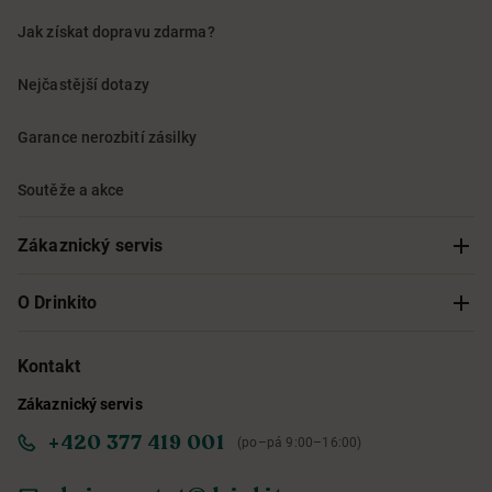
Jak získat dopravu zdarma?
Nejčastější dotazy
Garance nerozbití zásilky
Soutěže a akce
Zákaznický servis
Sledování objednávky
O Drinkito
Možnosti doručení a platby
O nás
Kontakt
Zákaznický servis
Obchodní podmínky
Informace o přístupnosti služby
+420 377 419 001
(po–pá 9:00–16:00)
Ochrana osobních údajů
Objevte naše novinky