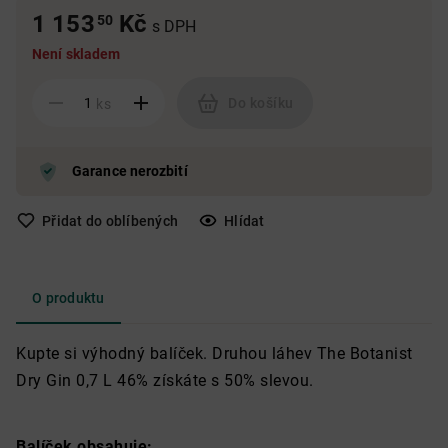
1 153
Kč
50
s DPH
Není skladem
Do košíku
ks
Garance nerozbití
Přidat do oblíbených
Hlídat
O produktu
Kupte si výhodný balíček. Druhou láhev The Botanist
Dry Gin 0,7 L 46% získáte s 50% slevou.
Balíček obsahuje: