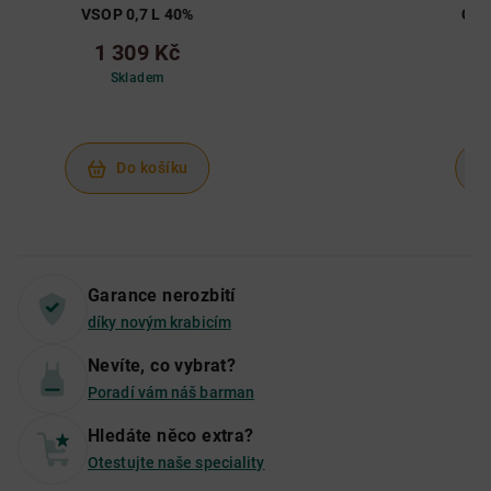
VSOP 0,7 L 40%
Clas
1 309 Kč
Skladem
Do košíku
Garance nerozbití
díky novým krabicím
Nevíte, co vybrat?
Poradí vám náš barman
Hledáte něco extra?
Otestujte naše speciality