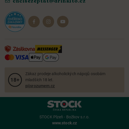
chcisezeptat@drinkito.cz
Reklamace a vrácení
Magazín
Dárkové sady
Zákaz prodeje alkoholických nápojů osobám
mladších 18 let.
pijsrozumem.cz
STOCK Plzeň - Božkov s.r.o.
www.stock.cz