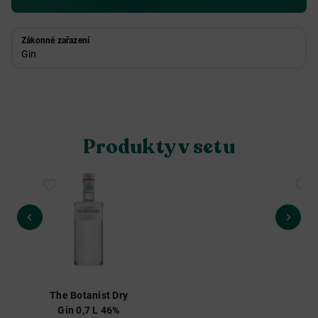
Zákonné zařazení
Gin
Produkty v setu
The Botanist Dry
The
Gin 0,7 L 46%
G