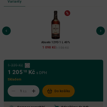
Varianty
Abuelo 12YO 1 L 40%
1 098 Kč
1 156 Kč
1 339 Kč
1 205
Kč
10
s DPH
Skladem
Do košíku
ks