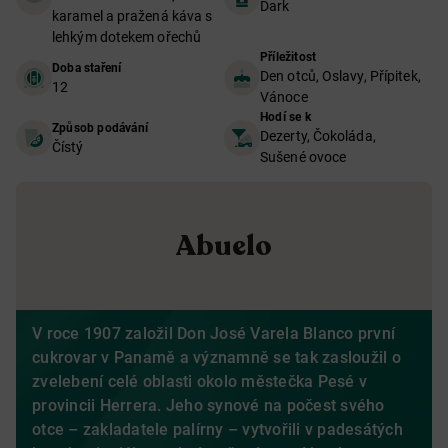
Dark
karamel a pražená káva s
lehkým dotekem ořechů
Příležitost
Doba staření
Den otců, Oslavy, Přípitek,
12
Vánoce
Hodí se k
Způsob podávání
Dezerty, Čokoláda,
Čístý
Sušené ovoce
Abuelo
V roce 1907 založil Don José Varela Blanco první
cukrovar v Panamě a významně se tak zasloužil o
zvelebení celé oblasti okolo městečka Pesé v
provincii Herrera. Jeho synové na počest svého
otce – zakladatele palírny – vytvořili v padesátých