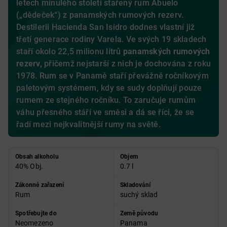
letech minulého století stařený rum Abuelo
(„dědeček“) z panamských rumových rezerv.
Destilerii Hacienda San Isidro dodnes vlastní již
třetí generace rodiny Varela. Ve svých 19 skladech
staří okolo 22,5 milionu litrů
panamských rumových
rezerv,
přičemž nejstarší z nich je dochována z roku
1978. Rum se v Panamě staří převážně ročníkovým
paletovým systémem, kdy se sudy doplňují pouze
rumem ze stejného ročníku. To zaručuje rumům
váhu přesného stáří ve směsi a dá se říci, že se
řadí mezi nejkvalitnější rumy na světě.
Obsah alkoholu
Objem
40% Obj.
0.7 l
Zákonné zařazení
Skladování
Rum
suchý sklad
Spotřebujte do
Země původu
Neomezeno
Panama