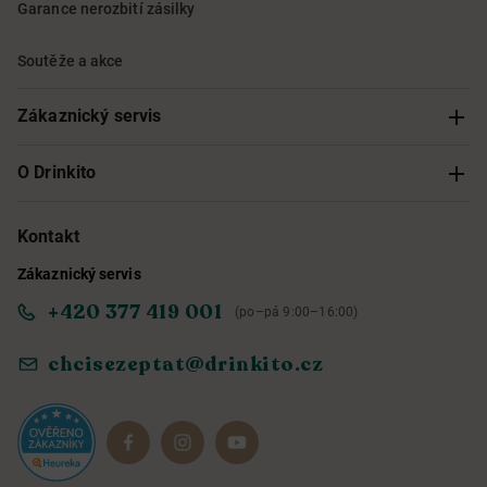
Garance nerozbití zásilky
Soutěže a akce
Zákaznický servis
Sledování objednávky
O Drinkito
Možnosti doručení a platby
O nás
Kontakt
Zákaznický servis
Obchodní podmínky
Informace o přístupnosti služby
+420 377 419 001
(po–pá 9:00–16:00)
Ochrana osobních údajů
Objevte naše novinky
chcisezeptat@drinkito.cz
Reklamace a vrácení
Magazín
Dárkové sady