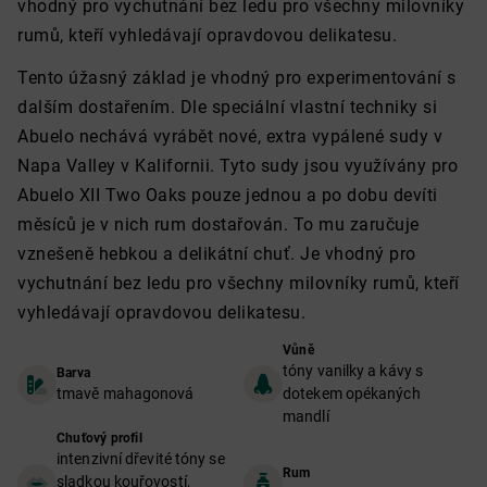
vhodný pro vychutnání bez ledu pro všechny milovníky
rumů, kteří vyhledávají opravdovou delikatesu.
Tento úžasný základ je vhodný pro experimentování s
dalším dostařením. Dle speciální vlastní techniky si
Abuelo nechává vyrábět nové, extra vypálené sudy v
Napa Valley v Kalifornii. Tyto sudy jsou využívány pro
Abuelo XII Two Oaks pouze jednou a po dobu devíti
měsíců je v nich rum dostařován. To mu zaručuje
vznešeně hebkou a delikátní chuť. Je vhodný pro
vychutnání bez ledu pro všechny milovníky rumů, kteří
vyhledávají opravdovou delikatesu.
Vůně
tóny vanilky a kávy s
Barva
tmavě mahagonová
dotekem opékaných
mandlí
Chuťový profil
intenzivní dřevité tóny se
Rum
sladkou kouřovostí,