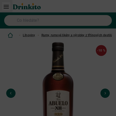
Lihoviny
Rumy, rumové likéry a výrobky z třtinových destilátů
-10 %