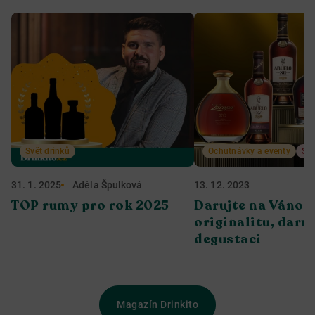
Svět drinků
Ochutnávky a eventy
Svě
31. 1. 2025
Adéla Špulková
13. 12. 2023
TOP rumy pro rok 2025
Darujte na Vánoc
originalitu, daruj
degustaci
Magazín Drinkito