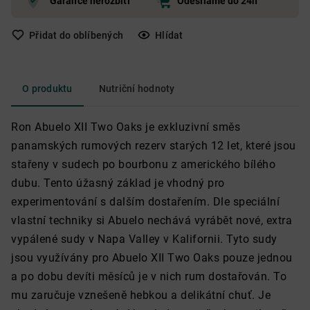
Garance nerozbití
Odesíláme do 24h
Přidat do oblíbených
Hlídat
O produktu
Nutriční hodnoty
Ron Abuelo XII Two Oaks je exkluzivní směs
panamských rumových rezerv starých 12 let, které jsou
stařeny v sudech po bourbonu z amerického bílého
dubu. Tento úžasný základ je vhodný pro
experimentování s dalším dostařením. Dle speciální
vlastní techniky si Abuelo nechává vyrábět nové, extra
vypálené sudy v Napa Valley v Kalifornii. Tyto sudy
jsou využívány pro Abuelo XII Two Oaks pouze jednou
a po dobu devíti měsíců je v nich rum dostařován. To
mu zaručuje vznešeně hebkou a delikátní chuť. Je