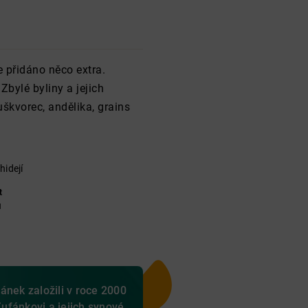
e přidáno něco extra.
Zbylé byliny a jejich
uškvorec, andělika, grains
hidejí
t
ů
ánek založili v roce 2000
ufánkovi a jejich synové