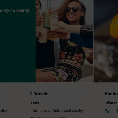
vánky na eventy.
O Drinkito
Konta
O nás
Zákazni
+
latby
Informace o přístupnosti služby
(po