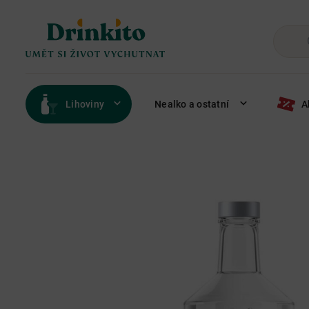
Lihoviny
Nealko a ostatní
A