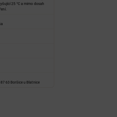
vyšující 25 °C a mimo dosah
ření.
ka
687 63 Boršice u Blatnice