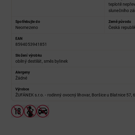
teplotě nepře
slunečního zá
Spotřebujte do
Země původu
Neomezeno
Česká republi
EAN
8594053941851
Složení výrobku
obilný destilát, směs bylinek
Alergeny
Žádné
Výrobce
ŽUFÁNEK s.r.o. - rodinný ovocný lihovar, Boršice u Blatnice 57, 