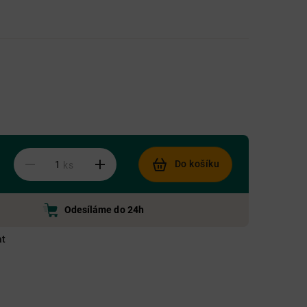
Do košíku
ks
Odesíláme do 24h
at