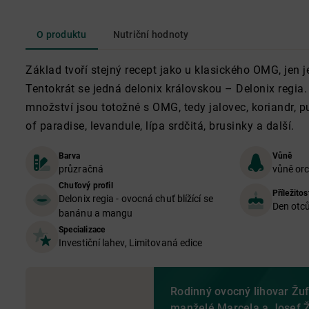
O produktu
Nutriční hodnoty
Základ tvoří stejný recept jako u klasického OMG, jen j
Tentokrát se jedná delonix královskou – Delonix regia. 
množství jsou totožné s OMG, tedy jalovec, koriandr, p
of paradise, levandule, lípa srdčitá, brusinky a další.
Barva
Vůně
průzračná
vůně orc
Chuťový profil
Příležitos
Delonix regia - ovocná chuť blížící se
Den otc
banánu a mangu
Specializace
Investiční lahev, Limitovaná edice
Rodinný ovocný lihovar Žuf
manželé Marcela a Josef Ž