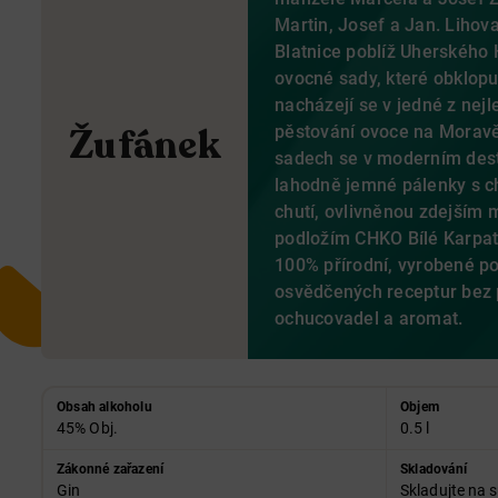
Martin, Josef a Jan. Lihovar
Blatnice poblíž Uherského 
ovocné sady, které obklopuj
nacházejí se v jedné z nejle
Žufánek
pěstování ovoce na Moravě
sadech se v moderním desti
lahodně jemné pálenky s ch
chutí, ovlivněnou zdejším 
podložím CHKO Bílé Karpat
100% přírodní, vyrobené p
osvědčených receptur bez p
ochucovadel a aromat.
Obsah alkoholu
Objem
45% Obj.
0.5 l
Zákonné zařazení
Skladování
Gin
Skladujte na 