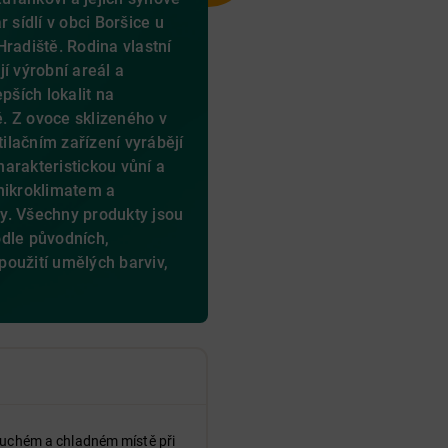
 sídlí v obci Boršice u
Hradiště. Rodina vlastní
í výrobní areál a
pších lokalit na
. Z ovoce sklizeného v
lačním zařízení vyrábějí
arakteristickou vůní a
mikroklimatem a
y. Všechny produkty jsou
odle původních,
oužití umělých barviv,
suchém a chladném místě při