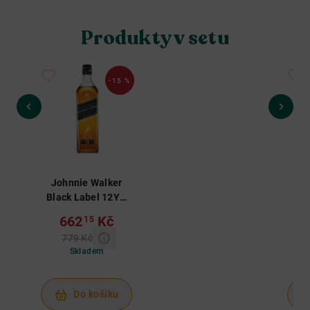
Produkty v setu
-15 %
Johnnie Walker
F
Black Label 12YO
Bit
0,7 L 40%
662
Kč
15
779 Kč
Skladem
Do košíku