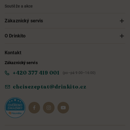
Soutěže a akce
Zákaznický servis
Sledování objednávky
O Drinkito
Možnosti doručení a platby
O nás
Kontakt
Zákaznický servis
Obchodní podmínky
Informace o přístupnosti služby
+420 377 419 001
(po–pá 9:00–16:00)
Ochrana osobních údajů
Objevte naše novinky
chcisezeptat@drinkito.cz
Reklamace a vrácení
Magazín
Dárkové sady