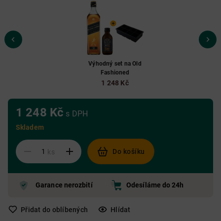
Výhodný set na Old
Fashioned
1 248 Kč
1 248 Kč
s DPH
Skladem
Do košíku
ks
Garance nerozbití
Odesíláme do 24h
Přidat do oblíbených
Hlídat