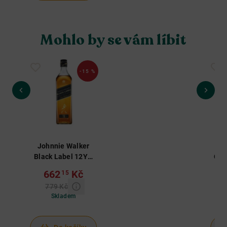
Mohlo by se vám líbit
-15 %
Johnnie Walker
Jo
Black Label 12YO
Old
0,7 L 40%
662
Kč
15
779 Kč
Skladem