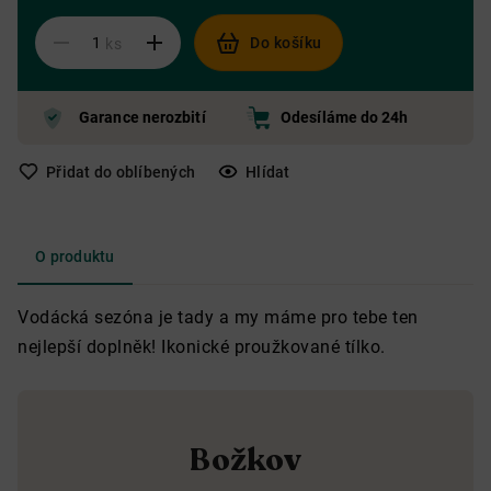
Do košíku
ks
Garance nerozbití
Odesíláme do 24h
Přidat do oblíbených
Hlídat
O produktu
Vodácká sezóna je tady a my máme pro tebe ten
nejlepší doplněk! Ikonické proužkované tílko.
Božkov