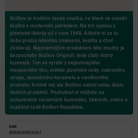
Božkov je tradiční česká značka, ve které se snoubí
kvalita s moderním pohledem. Na trh vyplula z
plzeňské likérky už v roce 1948. Ačkoliv si za tu
dobu prošla několika změnami, kvalita a chuť
zůstávají. Nejznámějším produktem této značky je
bezpochyby Božkov Originál, tedy zlatý dobrý
tuzemák. Ten se vyrábí z nejjemnějšího
melasového lihu, měkké plzeňské vody, cukrového
sirupu, speciálního karamelu a vanilkového
aromatu. Kromě něj ale Božkov nabízí celou škálu
dalších produktů. Pochutnat si můžete na
ochucených variantách tuzemáku, likérech, vodce a
úspěšné řadě Božkov Republica.
EAN
8594005026261