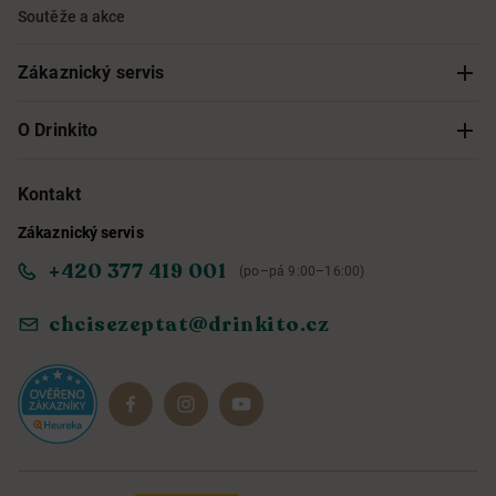
Soutěže a akce
Zákaznický servis
Sledování objednávky
O Drinkito
Možnosti doručení a platby
O nás
Kontakt
Zákaznický servis
Obchodní podmínky
Informace o přístupnosti služby
+420 377 419 001
(po–pá 9:00–16:00)
Ochrana osobních údajů
Objevte naše novinky
chcisezeptat@drinkito.cz
Reklamace a vrácení
Magazín
Dárkové sady